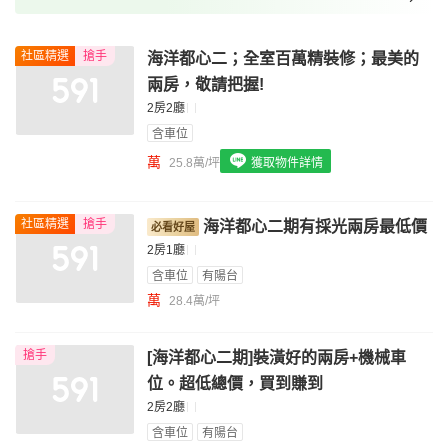
我想找裝潢較好的物件
社區精選
搶手
海洋都心二；全室百萬精裝修；最美的
我想找配備瓦斯爐的物件
兩房，敬請把握!
我想找廁所開窗的物件
2房2廳
含車位
我想找具垃圾處理的物件
萬
25.8萬/坪
獲取物件詳情
我想找近捷運的物件
社區精選
搶手
海洋都心二期有採光兩房最低價
2房1廳
含車位
有陽台
萬
28.4萬/坪
搶手
[海洋都心二期]裝潢好的兩房+機械車
位。超低總價，買到賺到
2房2廳
含車位
有陽台