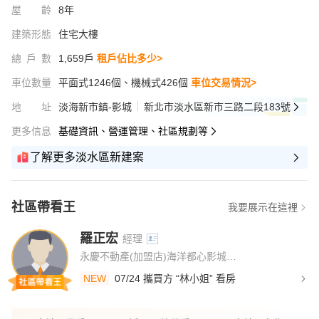
屋齡
8年
建築形態
住宅大樓
總戶數
1,659戶
租戶佔比多少>
車位數量
平面式1246個、機械式426個
車位交易情況>
地址
淡海新市鎮-影城
新北市淡水區新市三路二段183號
更多信息
基礎資訊、營運管理、社區規劃等
了解更多淡水區新建案
社區帶看王
我要展示在這裡
羅正宏
經理
永慶不動產(加盟店)海洋都心影城加盟店
NEW
07/24 攜買方 “林小姐” 看房