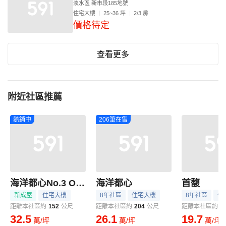
淡水區 新市段185地號
住宅大樓
25~36 坪
2/3 房
價格待定
查看更多
附近社區推薦
熱銷中
206筆在售
海洋都心No.3 Ocean city
海洋都心
首馥
新成屋
住宅大樓
8年社區
住宅大樓
8年社區
住
距離本社區約
152
公尺
距離本社區約
204
公尺
距離本社區約
2
32.5
26.1
19.7
萬/坪
萬/坪
萬/坪