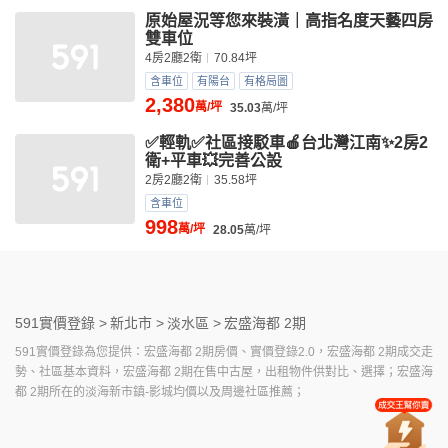
原始屋況等您來裝潢｜高指名度天藝四房
雙車位
4房2廳2衛
70.84坪
含車位
有陽台
有格局圖
2,380
萬/坪
35.03
萬/坪
✅輕軌✅社區接駁車🍎台北灣江南✨2房2
衛+平車💥完善公設
2房2廳2衛
35.58坪
含車位
998
萬/坪
28.05
萬/坪
591實價登錄 >
新北市 >
淡水區 >
宏盛海都 2期
591實價登錄為您提供：宏盛海都 2期房價、實價登錄2.0，宏盛海都 2期成交走
勢、社區基本資料，宏盛海都 2期在售中古屋，出租物件供對比、選擇；宏盛海
都 2期所在的淡海新市鎮-影城均價以及周邊社區推薦；