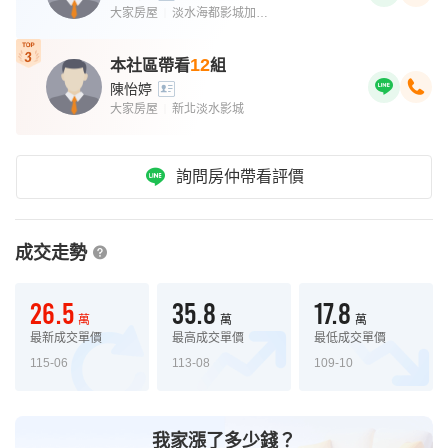
大家房屋
淡水海都影城加盟店
｜
12
本社區帶看
組
陳怡婷
大家房屋
新北淡水影城
｜
詢問房仲帶看評價
成交走勢
26.5
35.8
17.8
萬
萬
萬
最新成交單價
最高成交單價
最低成交單價
115-06
113-08
109-10
我家漲了多少錢？