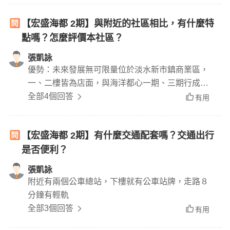
牆仰天而立，呼應環境的色彩與造型勾勒出水平律
【宏盛海都 2期】與附近的社區相比，有什麼特
動，波浪設計前後起伏更有獨特風貌。
點嗎？怎麼評價本社區？
張凱詠
優勢：未來發展無可限量位於淡水新市鎮商業區，
一、二樓皆為店面，與海洋都心一期、三期行成一
個巨大的商場，總戶數超過４５００戶等住滿穩定
全部4個回答
有用
後，是很大的商機
【宏盛海都 2期】有什麼交通配套嗎？交通出行
是否便利？
張凱詠
附近有兩個公車總站，下樓就有公車站牌，走路８
分鐘有輕軌
全部3個回答
有用