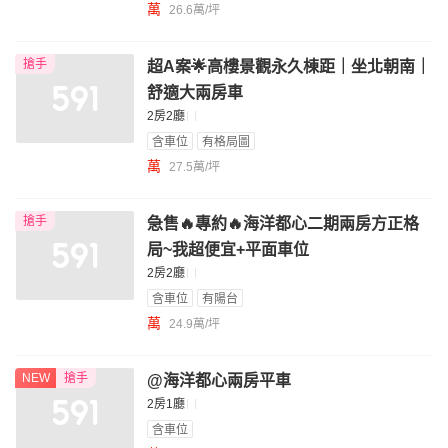
萬
26.6萬/坪
搶手
超A案🌟高樓景觀永久棟距｜坐北朝南｜
舒適大兩房車
2房2廳
含車位
有格局圖
萬
27.5萬/坪
搶手
急售🔥專約🔥海洋都心二期兩房方正格
局~我超便宜+平面車位
2房2廳
含車位
有陽台
萬
24.9萬/坪
NEW
搶手
@海洋都心兩房平車
2房1廳
含車位