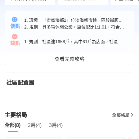
1. 環境：「宏盛海都2」位淡海新市鎮，區段街廓寬敞，距淡水輕軌淡海新市鎮站及美麗新淡海影城商場步行約5分鐘可達。
優點
2. 規劃：具多項休閒公設，車位配比1:1.01，符合1戶1車位設計。
1. 規劃：社區達1658戶，其中61戶為店面，社區出入人員較複雜；多數衛浴未開窗。
缺點
查看完整攻略
社區配置圖
主要格局
全部格局
全部(8)
2房(4)
3房(4)