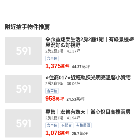
附近搶手物件推薦
💎@益翔樂生活2房2廳1衛｜有綠景機🌈
屋況好💪好視野
2房2廳1衛
41.37坪
含車位
1,375
萬/坪
44.37
萬/坪
⭐住商017⭐近輕軌採光明亮溫馨小資宅
2房2廳1衛
39.06坪
含車位
958
萬/坪
24.53
萬/坪
專售｜宏普有逸天｜賞心悅目高樓兩房
2房2廳1衛
41.94坪
含車位
有陽台
有格局圖
1,078
萬/坪
25.7
萬/坪