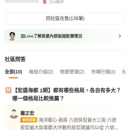
萬
23.9萬/坪
同社區在售(136筆)
加Line了解房屋內部設施配備情況
社區問答
全部(10)
格局介紹(2)
物業管理(2)
市場行情(2)
社區
【宏盛海都 2期】都有哪些格局，各自有多大？
哪一個格局比較推薦？
羅正宏
海洋都心 兩房 八號房型最大三房 六號
房型最大如喜歡大坪數的房型建議可以從 六號和