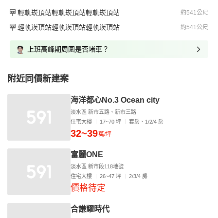
輕軌崁頂站輕軌崁頂站輕軌崁頂站
約541公尺
輕軌崁頂站輕軌崁頂站輕軌崁頂站
約541公尺
上班高峰期周圍是否堵車？
附近同價新建案
海洋都心No.3 Ocean city
淡水區 新市五路、新市三路
住宅大樓
17~70 坪
套房、1/2/4 房
32~39
萬/坪
富麗ONE
淡水區 新市段118地號
住宅大樓
26~47 坪
2/3/4 房
價格待定
合謙耀時代