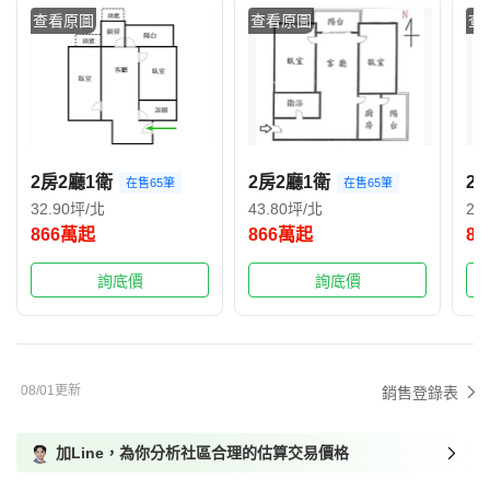
查看原圖
查看原圖
查
2房2廳1衛
2房2廳1衛
2
在售65筆
在售65筆
32.90坪/北
43.80坪/北
28
866萬起
866萬起
8
詢底價
詢底價
08/01更新
銷售登錄表
加Line，為你分析社區合理的估算交易價格