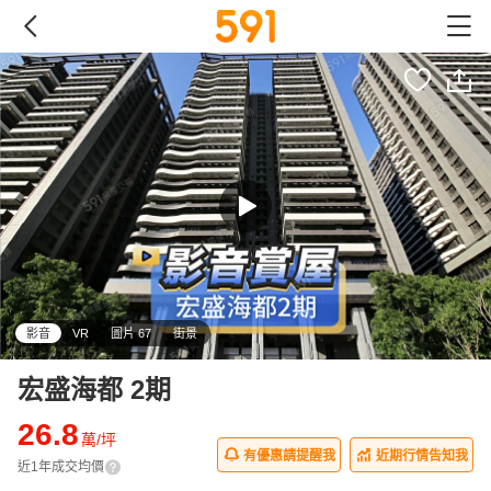
影音
VR
圖片 67
街景
宏盛海都 2期
26.8
萬/坪
有優惠請提醒我
近期行情告知我
近1年成交均價