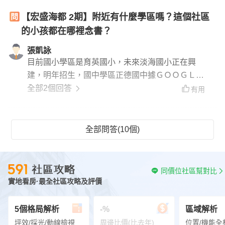
【宏盛海都 2期】附近有什麼學區嗎？這個社區
的小孩都在哪裡念書？
張凱詠
目前國小學區是育英國小，未來淡海國小正在興
建，明年招生，國中學區正德國中據ＧＯＯＧＬ
Ｅ ＭＡＰ顯示社區距育英國小約１.１公里，走路
全部2個回答
有用
約１４分鍾若是騎車、開車大約３－５分鍾
全部問答(10個)
同價位社區幫對比
實地看房·最全社區攻略及評價
5個格局解析
-%
區域解析
坪效/採光/動線檢視
周邊比價(比去年)
位置/機能全