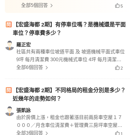
八號房 開始看
全部5個回答
5
【宏盛海都 2期】有停車位嗎？是機械還是平面
車位？停車費多少？
羅正宏
社區共有兩種車位坡道平面 及 坡道機械平面式車位
9坪 每月清潔費 300元機械式車位 4坪 每月清潔費 5
00元*如挑選機械式車位要注意 車位高度 寬度 重量
全部6個回答
2
有沒有符合限制
【宏盛海都 2期】不同格局的租金分別是多少？
近幾年的走勢如何？
張凱詠
由於房價上漲，租金也跟著漲目前兩房車空屋１７
０００／月含車位清潔費＋管理費三房坪車空屋約
２００００／月含車位清潔費＋管理費依裝潢、有
全部3個回答
1