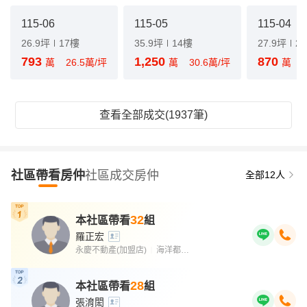
115-06
115-05
115-04
26.9坪
17樓
35.9坪
14樓
27.9坪
2
793
1,250
870
萬
26.5萬/坪
萬
30.6萬/坪
萬
查看全部成交(1937筆)
社區帶看房仲
社區成交房仲
全部12人
32
本社區帶看
組
羅正宏
永慶不動產(加盟店)
海洋都心影城加盟店
｜
28
本社區帶看
組
張淯閎