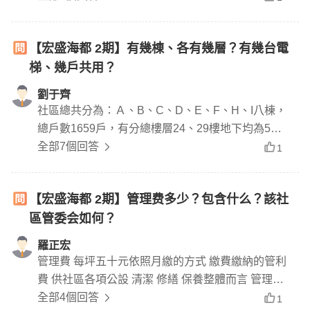
無傢俱電 調整租金
【宏盛海都 2期】有幾棟、各有幾層？有幾台電
梯、幾戶共用？
劉于齊
社區總共分為：Ａ、B、C、D、E、F、H、I八棟，
總戶數1659戶，有分總樓層24、29樓地下均為5
層，一層8戶共用3支電梯。
全部7個回答
1
【宏盛海都 2期】管理费多少？包含什么？該社
區管委会如何？
羅正宏
管理費 每坪五十元依照月繳的方式 繳費繳納的管利
費 供社區各項公設 清潔 修繕 保養整體而言 管理完
善
全部4個回答
1