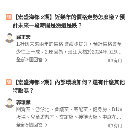
【宏盛海都 2期】近幾年的價格走勢怎麼樣？預
計未來一段時間是漲還是跌？
羅正宏
1.社區未來兩年的價格 會緩步提升，預計價格會至
少往上一成。2.原因為，淡江大橋於2024年底即將
通車，淡北道路也將於今年六月公開招標；若淡水
全部3個回答
有用
交通問題得到解決，會憑著低總價 及 宜居的環境
吸引更多的買方。
【宏盛海都 2期】內部環境如何？還有什麼其他
特點嗎？
郭璟薰
閱覽室、游泳池、會議室、宅配室、健身房、B1垃
圾場、兒童遊戲室、交誼廳、接待大廳、中庭花
園、空中花園、視聽室、KTV。向大山、大水、大
全部5個回答
有用
地之美致敬。文化、藝術、生活跨界交融，垂直石