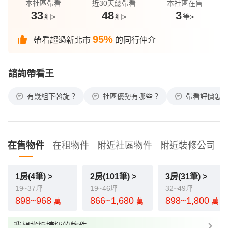
本社區帶看
近30天總帶看
本社區在售
33
48
3
組>
組>
筆>
95%
帶看超過新北市
的同行仲介
諮詢帶看王
有幾組下斡旋？
社區優勢有哪些？
帶看評價怎
在售物件
在租物件
附近社區物件
附近裝修公司
1房(4筆) >
2房(101筆) >
3房(31筆) >
19~37坪
19~46坪
32~49坪
898~968
866~1,680
898~1,800
萬
萬
萬
我想找近捷運的物件