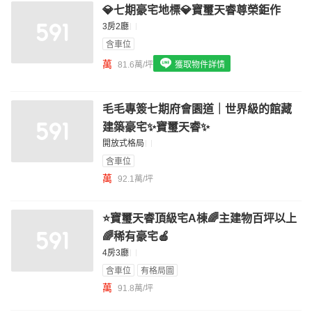
💎七期豪宅地標💎寶璽天睿尊榮鉅作
我想找配備瓦斯爐的物件
3房2廳
我想找廁所開窗的物件
含車位
萬
81.6萬/坪
獲取物件詳情
我想找具垃圾處理的物件
我想找近捷運的物件
毛毛專簽七期府會園道｜世界級的館藏
建築豪宅✨寶璽天睿✨
開放式格局
含車位
萬
92.1萬/坪
⭐寶璽天睿頂級宅A棟🌈主建物百坪以上
🌈稀有豪宅🍎
4房3廳
含車位
有格局圖
萬
91.8萬/坪