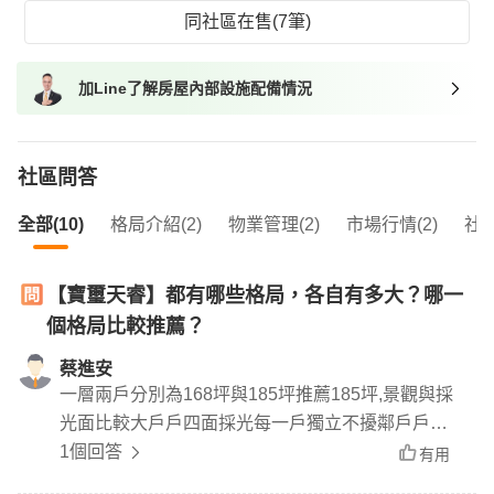
同社區在售(7筆)
加Line了解房屋內部設施配備情況
社區問答
全部(10)
格局介紹(2)
物業管理(2)
市場行情(2)
社區
【寶璽天睿】都有哪些格局，各自有多大？哪一
個格局比較推薦？
蔡進安
一層兩戶分別為168坪與185坪推薦185坪,景觀與採
光面比較大戶戶四面採光每一戶獨立不擾鄰戶戶享
有全景觀居住殿堂
1個回答
有用