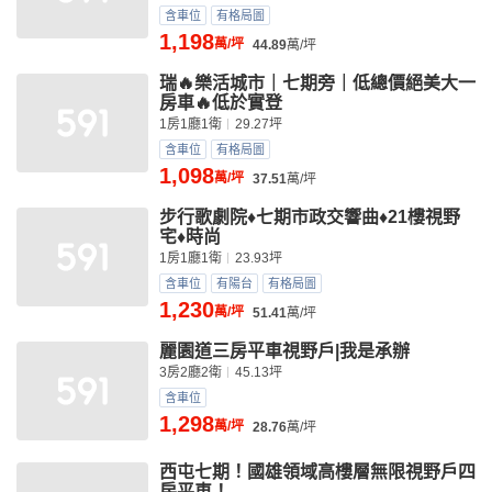
含車位
有格局圖
1,198
萬/坪
44.89
萬/坪
瑞🔥樂活城市｜七期旁｜低總價絕美大一
房車🔥低於實登
1房1廳1衛
29.27坪
含車位
有格局圖
1,098
萬/坪
37.51
萬/坪
步行歌劇院♦七期市政交響曲♦21樓視野
宅♦時尚
1房1廳1衛
23.93坪
含車位
有陽台
有格局圖
1,230
萬/坪
51.41
萬/坪
麗園道三房平車視野戶|我是承辦
3房2廳2衛
45.13坪
含車位
1,298
萬/坪
28.76
萬/坪
西屯七期！國雄領域高樓層無限視野戶四
房平車！