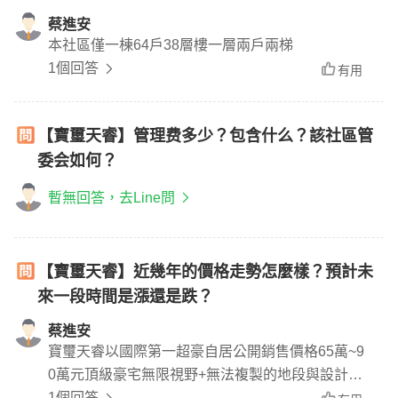
蔡進安
本社區僅一棟64戶38層樓一層兩戶兩梯
1個回答
有用
【寶璽天睿】管理费多少？包含什么？該社區管
委会如何？
暫無回答，去Line問
【寶璽天睿】近幾年的價格走勢怎麼樣？預計未
來一段時間是漲還是跌？
蔡進安
寶璽天睿以國際第一超豪自居公開銷售價格65萬~9
0萬元頂級豪宅無限視野+無法複製的地段與設計規
劃戶數稀少尊貴64戶價格只有地板價沒有天花板價
1個回答