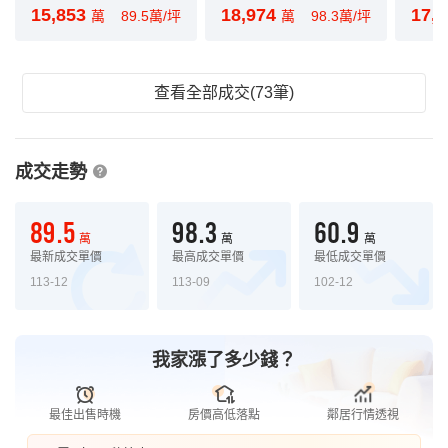
15,853
18,974
17,
萬
89.5萬/坪
萬
98.3萬/坪
查看全部成交(73筆)
成交走勢
89.5
98.3
60.9
萬
萬
萬
最新成交單價
最高成交單價
最低成交單價
113-12
113-09
102-12
我家漲了多少錢？
最佳出售時機
房價高低落點
鄰居行情透視