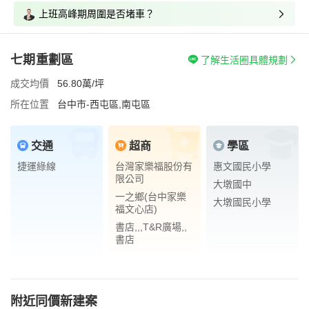
上班高峰期周圍是否堵車？
七期重劃區
了解生活圈具體規劃
成交均價
56.80萬/坪
所在位置
台中市-西屯區,南屯區
交通
超商
學區
捷運綠線
台灣家樂福股份有
惠文國民小學
限公司
大墩國中
一之鄉(台中家樂
大墩國民小學
福文心店)
書店,,,T&R廣場,,
書店
附近同價新建案