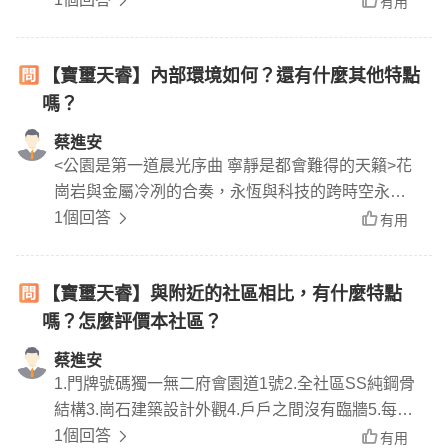
有用
寶璽天睿從設計到完工約花6年時間，全案由建築師
片山正通、加拿大建築師Michael Green、KYDO設
【寶璽天睿】內部環境如何？還有什麼其他特點
計團隊操刀，共65戶，規劃地上38層、地下4層，
嗎？
坪數規劃168、185坪，單層雙併四梯，分別為3部
客梯1部貨梯，成交總價帶落在1.3至1.4億元。
蔡進安
<公園是第一道晨光序曲 寧靜是都會難得的天籟>花
崗岩與金屬冷冽的合奏，永恆與科技的跨時空永恆;
光影躍動，沉穩洗鍊，簡約而自然。台中七期十字
1個回答
有用
軸公園第一排最美帝標，建築之於人生，眼光見證
獨特。<藝術極致走入公共空間>日本片山正通的神
【寶璽天睿】與附近的社區相比，有什麼特點
來之筆，將庭園廊道化身台灣首件公共空間設計創
嗎？怎麼評價本社區？
作。挑高10.6米大廳演繹國際精品飯店豪級尺度，
高掛著的是全亞洲唯一手工雕塑;2019年歐洲設計大
蔡進安
獎，超大型ASR Murano玻璃吊燈，這是前所未有
1.門牌號碼獨一無二府會園道1號2.全社區SS純鋼骨
的視覺震撼，百聞不如親睹。
結構3.崗石建築設計外觀4.戶戶之間沒有臨牆5.每戶
面寬達27米6.每戶標配義大利頂級千萬名廚Valcuci
1個回答
有用