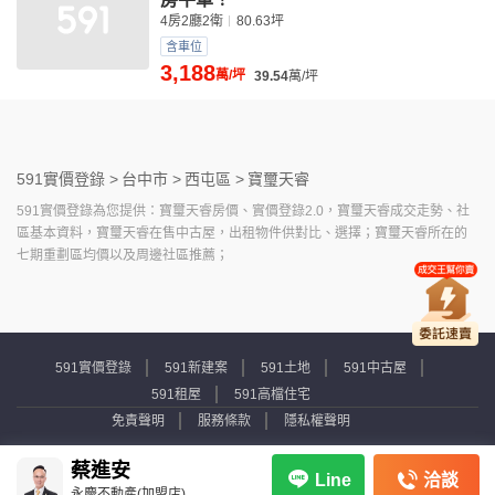
4房2廳2衛
80.63坪
含車位
3,188
萬/坪
39.54
萬/坪
591實價登錄 >
台中市 >
西屯區 >
寶璽天睿
591實價登錄為您提供：寶璽天睿房價、實價登錄2.0，寶璽天睿成交走勢、社
區基本資料，寶璽天睿在售中古屋，出租物件供對比、選擇；寶璽天睿所在的
七期重劃區均價以及周邊社區推薦；
591實價登錄
591新建案
591土地
591中古屋
591租屋
591高檔住宅
免責聲明
服務條款
隱私權聲明
Copyright © 2007-2026 by Addcn Technology Co., Ltd. All Rights reserved.
蔡進安
洽談
Line
永慶不動產(加盟店)