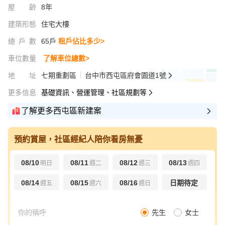
屋齡
8年
建築形態
住宅大樓
總戶數
65戶
租戶佔比多少>
車位數量
了解車位總數>
地址
七期重劃區
台中市西屯區府會園道1號
更多信息
基礎資訊、營運管理、社區規劃等
了解更多西屯區新建案
預約賞屋，社區經紀人陪你看房無憂
08/10
08/11
08/12
08/13
明日
週二
週三
週四
08/14
08/15
08/16
日期待定
週五
週六
週日
先生
女士