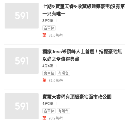
七期✨寶璽天睿✨收藏級建築豪宅|沒有第
一只有唯一
3房2廳
含車位
萬
81.6萬/坪
獨家Jess🌟頂峰人士首選！指標豪宅無
以尚之💎值得典藏
4房4廳
含車位
有陽台
萬
81.6萬/坪
寶璽天睿稀有頂級豪宅面市政公園
4房2廳
含車位
有陽台
萬
98.9萬/坪