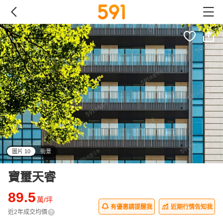
圖片 10
街景
all
寶璽天睿
89.5
萬/坪
有優惠請提醒我
近期行情告知我
近2年成交均價