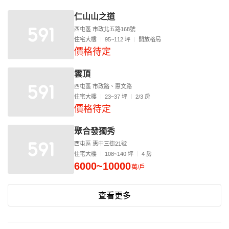
仁山山之道
西屯區 市政北五路168號
住宅大樓
95~112 坪
開放格局
價格待定
雲頂
西屯區 市政路、惠文路
住宅大樓
23~37 坪
2/3 房
價格待定
聚合發獨秀
西屯區 惠中三街21號
住宅大樓
108~140 坪
4 房
6000~10000
萬/戶
查看更多