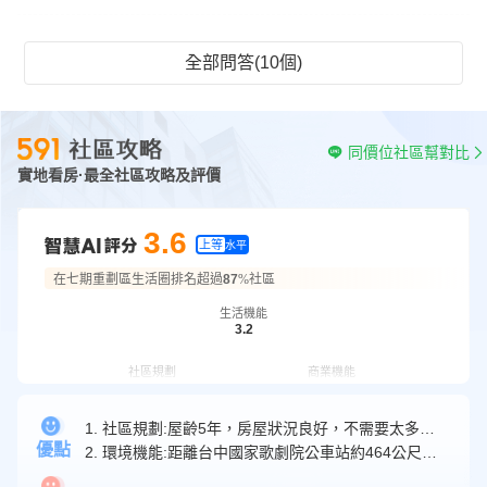
公尺開車僅需3分鐘車程是鄰居也是同學讓孩子贏在
社交的起跑點
全部問答(10個)
同價位社區幫對比
實地看房·最全社區攻略及評價
3.6
上等
水平
在七期重劃區生活圈排名超過
87
%社區
生活機能
3.2
社區規劃
商業機能
3.3
5.0
1. 社區規劃:屋齡5年，房屋狀況良好，不需要太多維護費用；車位配比合理，居民停車方便。
交通機能
格局規劃
優點
2. 環境機能:距離台中國家歌劇院公車站約464公尺，交通便利；距離台中市西屯區惠來國民小學約762公尺，方便孩子上下學。
3.4
3.7
周邊學校