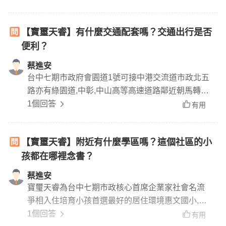
ne
【寶璽天睿】有什麼交通配套嗎？交通出行是否
便利？
蔡進安
台中七期市政府會園道1號可接中港交流道市政北五
路亦有綠園道,中彰,中山高等高速道路鄰近朝馬轉運
站,交通非常便利
1個回答
有用
【寶璽天睿】附近有什麼學區嗎？這個社區的小
孩都在哪裡念書？
蔡進安
寶璽天睿為台中七期市政核心首席企業家社會名流
爭相入住培育小孩首選最好的居住環境惠文國小,惠
文國中,惠文高中12年國教免接送,距離學校僅1300
1個回答
有用