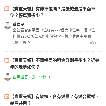
【寶璽天睿】有停車位嗎？是機械還是平面車
位？停車費多少？
蔡進安
全社區皆為平面車位總共222個大車位每一個車位
售價220-270萬元停車位包含在管理費用中平面車
位無維修保養費用
1個回答
1
【寶璽天睿】不同格局的租金分別是多少？近幾
年的走勢如何？
暫無回答，去Line問
【寶璽天睿】有幾棟、各有幾層？有幾台電梯、
幾戶共用？