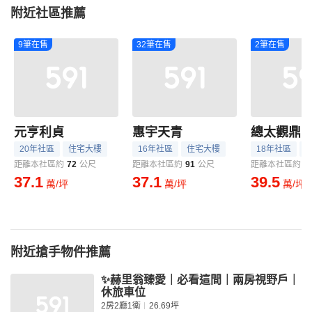
附近社區推薦
9筆在售
32筆在售
2筆在售
元亨利貞
惠宇天青
總太觀鼎
20年社區
住宅大樓
16年社區
住宅大樓
18年社區
距離本社區約
72
公尺
距離本社區約
91
公尺
距離本社區約
1
37.1
37.1
39.5
萬/坪
萬/坪
萬/坪
附近搶手物件推薦
✨赫里翁臻愛｜必看這間｜兩房視野戶｜
休旅車位
2房2廳1衛
26.69坪