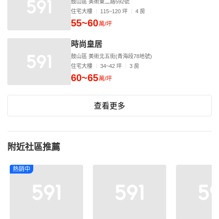
鼓山區 美術東二路592號
住宅大樓
115~120 坪
4 房
55~60
萬/坪
時尚皇居
鼓山區 美術北五街(青海段78地號)
住宅大樓
34~42 坪
3 房
60~65
萬/坪
查看更多
附近社區推薦
熱銷中