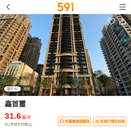
圖片 51
街景
all
鑫首璽
31.6
萬/坪
有優惠請提醒我
近期行情告知我
近1年成交均價