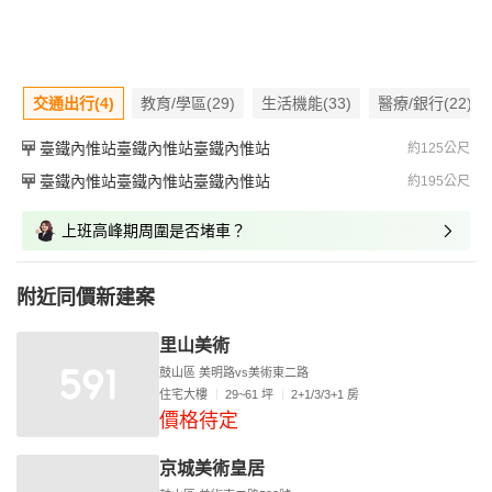
交通出行(4)
教育/學區(29)
生活機能(33)
醫療/銀行(22)
臺鐵內惟站臺鐵內惟站臺鐵內惟站
約125公尺
臺鐵內惟站臺鐵內惟站臺鐵內惟站
約195公尺
上班高峰期周圍是否堵車？
附近同價新建案
里山美術
鼓山區 美明路vs美術東二路
住宅大樓
29~61 坪
2+1/3/3+1 房
價格待定
京城美術皇居