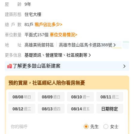
屋齡
9年
建築形態
住宅大樓
總戶數
81戶
租戶佔比多少>
車位數量
平面式157個
車位交易情況>
地址
高雄美術館特區
高雄市鼓山區馬卡道路388號
更多信息
基礎資訊、營運管理、社區規劃等
了解更多鼓山區新建案
預約賞屋，社區經紀人陪你看房無憂
08/08
08/09
08/10
08/11
明日
週日
週一
週二
08/12
08/13
08/14
日期待定
週三
週四
週五
先生
女士