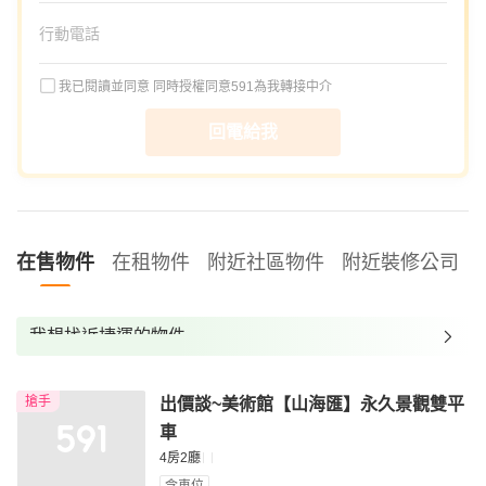
我已閱讀並同意
同時授權同意591為我轉接中介
回電給我
在售物件
在租物件
附近社區物件
附近裝修公司
我想找近捷運的物件
我想找裝潢較好的物件
搶手
出價談~美術館【山海匯】永久景觀雙平
我想找配備瓦斯爐的物件
車
我想找廁所開窗的物件
4房2廳