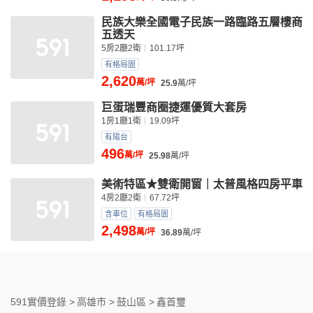
民族大樂全國電子民族一路臨路五層樓商
五透天
5房2廳2衛
101.17坪
有格局圖
2,620
萬/坪
25.9
萬/坪
巨蛋瑞豐商圈捷運優質大套房
1房1廳1衛
19.09坪
有陽台
496
萬/坪
25.98
萬/坪
美術特區★雙衛開窗｜太普風格四房平車
4房2廳2衛
67.72坪
含車位
有格局圖
2,498
萬/坪
36.89
萬/坪
591實價登錄 >
高雄市 >
鼓山區 >
鑫首璽