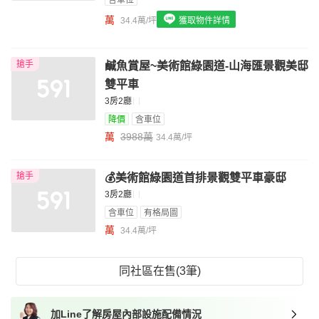
含車位
我想找具垃圾處理的物件
萬
34.4萬/坪
獲取物件詳情
我想找近捷運的物件
搶手
鹹魚賞屋~美術館綠園道-山海匯景觀美邸
雙平車
3房2廳
降價
含車位
萬
3988萬
34.4萬/坪
搶手
💰美術館綠園道首排景觀雙平車豪邸
3房2廳
含車位
有格局圖
萬
34.4萬/坪
同社區在售(3筆)
加Line了解房屋內部設施配備情況