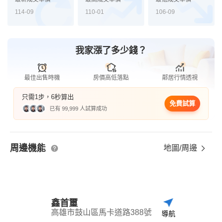
114-09
110-01
106-09
我家漲了多少錢？
最佳出售時機
房價高低落點
鄰居行情透視
只需1步，6秒算出
免費試算
已有 99,999 人試算成功
周邊機能
地圖/周邊
鑫首璽
高雄市鼓山區馬卡道路388號
導航