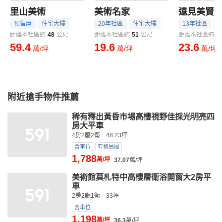
里山美術
美術名家
遠見美賢
預售屋
住宅大樓
20年社區
住宅大樓
13年社區
距離本社區約
48
公尺
距離本社區約
51
公尺
距離本社區約
5
59.4
19.6
23.6
萬/坪
萬/坪
萬/坪
附近搶手物件推薦
稀有釋出黃昏市場高樓視野佳採光明亮四
房大平車
4房2廳2衛
48.23坪
含車位
有格局圖
1,788
萬/坪
37.07
萬/坪
美術館莫札特中高樓層衛浴開窗大2房平
車
2房2廳1衛
33坪
含車位
1,198
萬/坪
36.3
萬/坪