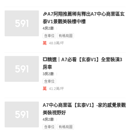
🎉A7阿翔推薦稀有釋出A7中心商業區玄
泰V1景觀美裝樓中樓
4房2廳
含車位
有格局圖
萬
48.0萬/坪
💥精選｜A7必看【玄泰V1】全室裝潢3
房車
3房2廳
含車位
萬
41.2萬/坪
A7中心商業區【玄泰V1】-家的感覺景觀
美裝視野好
4房2廳
含車位
有格局圖