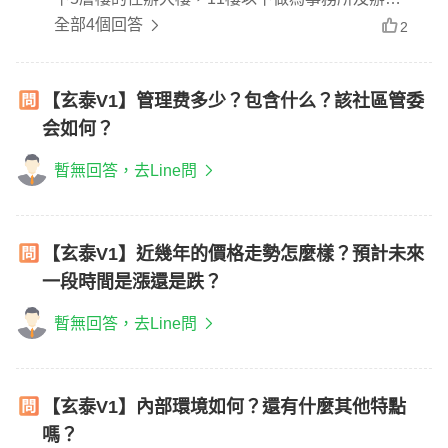
室使用，規劃125戶一般事務所及8個店面；12樓以
全部4個回答
2
上為住宅使用，共規劃138戶。住商比例約1:1。住
商動線分離，事務所部分有獨立規劃2部電梯。住宅
【玄泰V1】管理费多少？包含什么？該社區管委
部分分為A/B兩區，各規劃2部電梯，12-17層一層6
会如何？
戶，18樓以上則為一層5戶。
暫無回答，去Line問
【玄泰V1】近幾年的價格走勢怎麼樣？預計未來
一段時間是漲還是跌？
暫無回答，去Line問
【玄泰V1】內部環境如何？還有什麼其他特點
嗎？