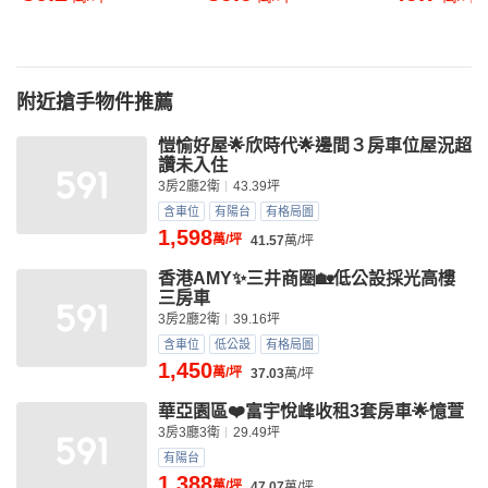
附近搶手物件推薦
愷愉好屋🌟欣時代🌟邊間３房車位屋況超
讚未入住
3房2廳2衛
43.39坪
含車位
有陽台
有格局圖
1,598
萬/坪
41.57
萬/坪
香港AMY✨三井商圈🏡低公設採光高樓
三房車
3房2廳2衛
39.16坪
含車位
低公設
有格局圖
1,450
萬/坪
37.03
萬/坪
華亞園區❤️富宇悅峰收租3套房車🌟憶萱
3房3廳3衛
29.49坪
有陽台
1,388
萬/坪
47.07
萬/坪