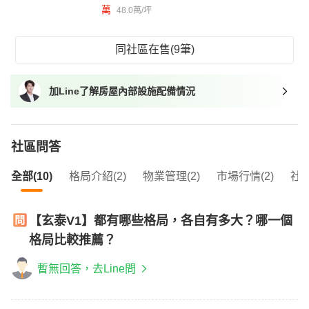
萬
48.0萬/坪
同社區在售(9筆)
加Line了解房屋內部設施配備情況
社區問答
全部(10)
格局介紹(2)
物業管理(2)
市場行情(2)
社區
【玄泰V1】都有哪些格局，各自有多大？哪一個
格局比較推薦？
暫無回答，去Line問