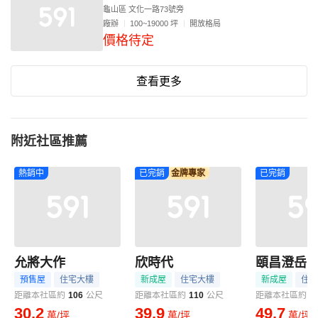
龜山區 文化一路73號旁
廠辦
100~19000 坪
開放格局
價格待定
查看更多
附近社區推薦
熱銷中
已完銷
金牌專家
已完銷
允將大作
欣時代
頤昌澄岳
預售屋
住宅大樓
新成屋
住宅大樓
新成屋
住宅
距離本社區約
106
公尺
距離本社區約
110
公尺
距離本社區約
1
30.2
39.9
49.7
萬/坪
萬/坪
萬/坪