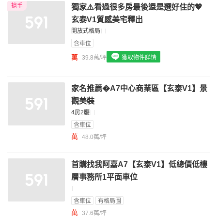
搶手
獨家⚠️看過很多房最後還是選好住的💖
我想找配備瓦斯爐的物件
玄泰V1質感美宅釋出
我想找廁所開窗的物件
開放式格局
含車位
我想找具垃圾處理的物件
萬
39.8萬/坪
獲取物件詳情
我想找近捷運的物件
家名推薦�A7中心商業區【玄泰V1】景
觀美裝
4房2廳
含車位
萬
48.0萬/坪
首購找我阿嘉A7【玄泰V1】低總價低樓
層事務所1平面車位
含車位
有格局圖
萬
37.6萬/坪