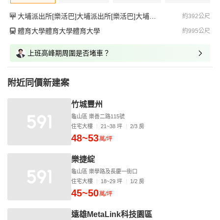
大埔派出所[樂活巴]大埔派出所[樂活巴]大埔派出所[樂活巴]
約392公尺
體育大學體育大學體育大學
約995公尺
上班高峰期周圍是否堵車？
附近同價新建案
竹城豐州
龜山區 樂善二路115號
住宅大樓
21~38 坪
2/3 房
48~53
萬/坪
樂捷綻
龜山區 樂學路及長慶一街口
住宅大樓
18~29 坪
1/2 房
45~50
萬/坪
遠雄MetaLink科技園區