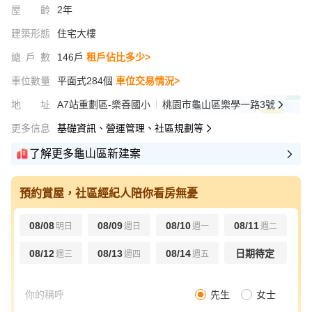
屋齡
2年
建築形態
住宅大樓
總戶數
146戶
租戶佔比多少>
車位數量
平面式284個
車位交易情況>
地址
A7站重劃區-樂善國小
桃園市龜山區樂學一路3號
更多信息
基礎資訊、營運管理、社區規劃等
了解更多龜山區新建案
預約賞屋，社區經紀人陪你看房無憂
08/08
08/09
08/10
08/11
明日
週日
週一
週二
08/12
08/13
08/14
日期待定
週三
週四
週五
先生
女士