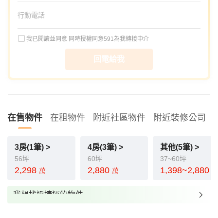
我已閱讀並同意
同時授權同意591為我轉接中介
回電給我
在售物件
在租物件
附近社區物件
附近裝修公司
3房(1筆) >
4房(3筆) >
其他(5筆) >
56坪
60坪
37~60坪
2,298
2,880
1,398~2,880
萬
萬
我想找近捷運的物件
我想找裝潢較好的物件