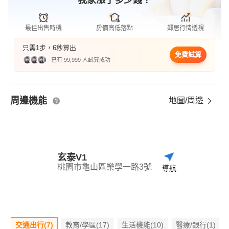
我家漲了多少錢？
最佳出售時機
房價高低落點
鄰居行情透視
只需1步，6秒算出
免費試算
已有 99,999 人試算成功
周邊機能
地圖/周邊
玄泰V1
桃園市龜山區樂學一路3號
導航
交通出行(7)
教育/學區(17)
生活機能(10)
醫療/銀行(1)