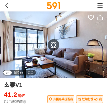
VR
圖片 55
街景
玄泰V1
41.2
萬/坪
有優惠請提醒我
近期行情告知我
近2年成交均價