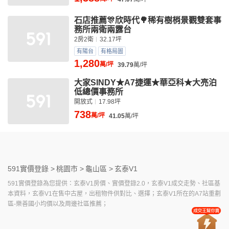
石店推薦🎊欣時代🌳稀有樹梢景觀雙套事
務所兩衛兩露台
2房2衛
32.17坪
有陽台
有格局圖
1,280
萬/坪
39.79
萬/坪
大家SINDY★A7捷運★華亞科★大亮泊
低總價事務所
開放式
17.98坪
738
萬/坪
41.05
萬/坪
591實價登錄 >
桃園市 >
龜山區 >
玄泰V1
591實價登錄為您提供：玄泰V1房價、實價登錄2.0，玄泰V1成交走勢、社區基
本資料，玄泰V1在售中古屋，出租物件供對比、選擇；玄泰V1所在的A7站重劃
區-樂善國小均價以及周邊社區推薦；