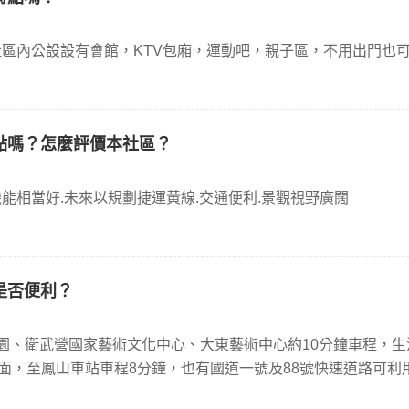
區內公設設有會館，KTV包廂，運動吧，親子區，不用出門也
點嗎？怎麼評價本社區？
機能相當好.未來以規劃捷運黃線.交通便利.景觀視野廣闊
是否便利？
園、衛武營國家藝術文化中心、大東藝術中心約10分鐘車程，生
方面，至鳳山車站車程8分鐘，也有國道一號及88號快速道路可利