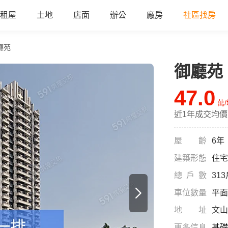
租屋
土地
店面
辦公
廠房
社區找房
廳苑
御廳苑
47.0
萬
近1年成交均價
屋齡
6年
建築形態
住宅
總戶數
31
車位數量
平面
地址
文山
更多信息
基礎