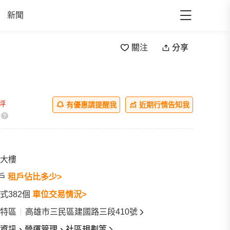
新聞
關注
分享
/坪
有優惠請提醒我
近期行情告知我
大樓
3戶
租戶佔比多少>
式382個
車位交易情況>
特區
高雄市三民區建國路三段410號
資訊、營運管理、社區規劃等