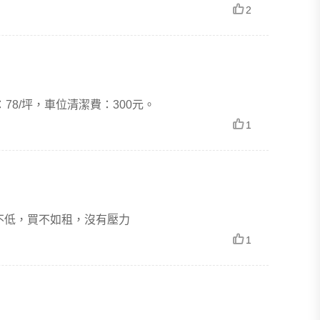
2
8/坪，車位清潔費：300元。
1
不低，買不如租，沒有壓力
1