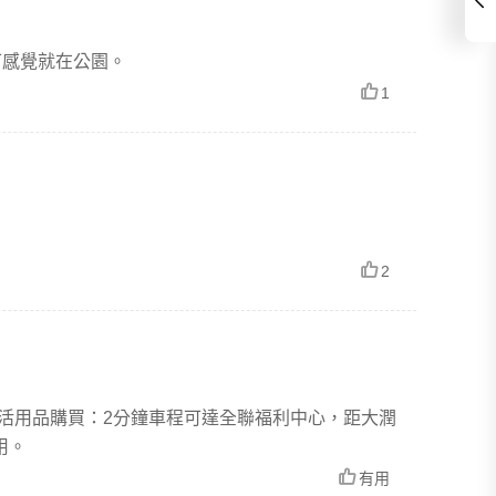
可感覺就在公園。
1
2
活用品購買：2分鐘車程可達全聯福利中心，距大潤
用。
有用