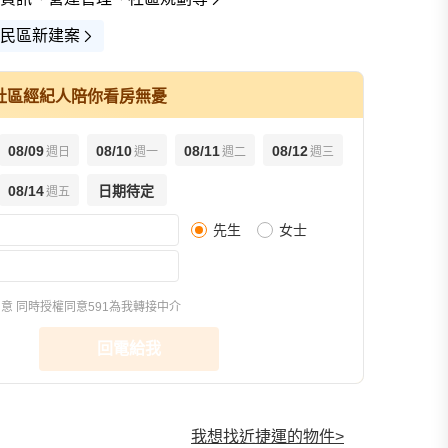
民區新建案
社區經紀人陪你看房無憂
08/09
08/10
08/11
08/12
週日
週一
週二
週三
08/14
日期待定
週五
先生
女士
平面圖(3)
格局圖(2)
樣品屋(15)
同意
同時授權同意591為我轉接中介
回電給我
我想找近捷運的物件
>