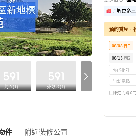
了解更多三
預約賞屋，
08/08
明日
08/13
週四
封面(1)
外觀圖(1)
內景圖(19)
我已閱讀並
物件
附近裝修公司