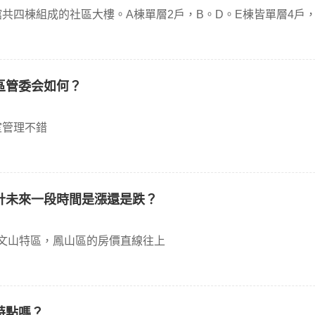
館共四棟組成的社區大樓。A棟單層2戶，B。D。E棟皆單層4戶，
區管委会如何？
室管理不錯
計未來一段時間是漲還是跌？
文山特區，鳳山區的房價直線往上
特點嗎？