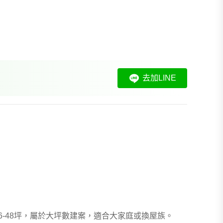
我想找裝潢較好的物件
>
我想找配備瓦斯爐的物件
>
我想找廁所開窗的物件
>
我想找具垃圾處理的物件
>
我想找近捷運的物件
>
去加LINE
36-48坪，屬於大坪數建案，適合大家庭或換屋族。