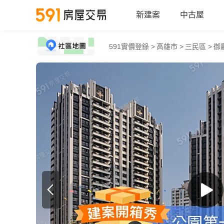
新建案
中古屋
591實價登錄 >
高雄市 >
三民區 >
御