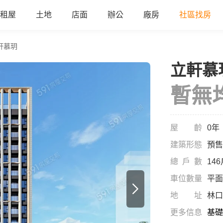
租屋
土地
店面
辦公
廠房
社區找房
軒慕玥
立軒慕
a
暫無
屋齡
0年
建築形態
預售
總戶數
14
車位數量
平面
地址
林口
更多信息
基礎