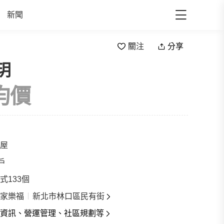
新聞
關注
分享
玥
ll
均價
屋
6戶
式133個
家樂福
新北市林口區民有街
資訊、營運管理、社區規劃等