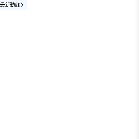
最新動態
入選
查看全部
街景(1)