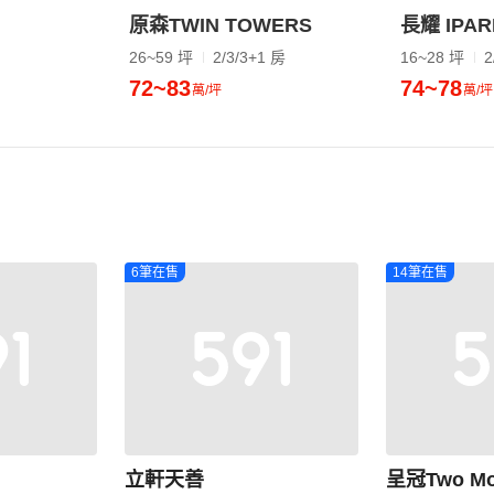
原森TWIN TOWERS
長耀 IPAR
26~59 坪
2/3/3+1 房
16~28 坪
2
72~83
74~78
萬/坪
萬/坪
6筆在售
14筆在售
立軒天善
呈冠Two Mo