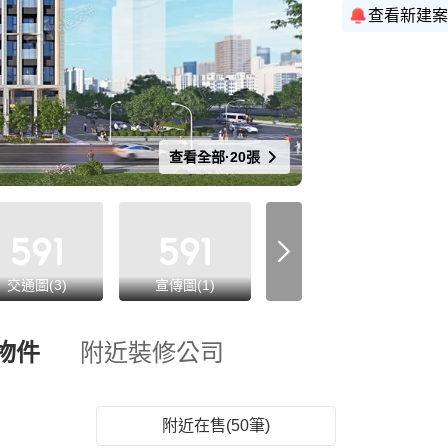
查看新建案
查看全部·20張
交通圖(3)
宣傳圖(1)
3D示意圖(8)
物件
附近裝修公司
附近在售(50筆)