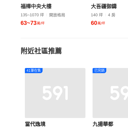
福樺中央大樓
大吾疆御鑄
135~1070 坪
開放格局
140 坪
4 房
63~73
60
萬/坪
萬/坪
附近社區推薦
41筆在售
已完銷
當代逸境
九揚華都