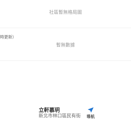
社區暫無格局圖
定時更新）
暫無數據
立軒慕玥
新北市林口區民有街
導航