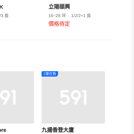
K
立陽頤興
/3 房
16~28 坪
1/2/2+1 房
價格待定
2筆在售
re
九揚香登大廈