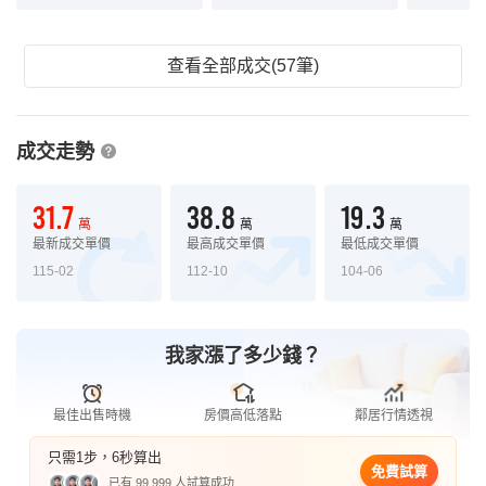
查看全部成交(57筆)
成交走勢
31.7
38.8
19.3
萬
萬
萬
最新成交單價
最高成交單價
最低成交單價
115-02
112-10
104-06
我家漲了多少錢？
最佳出售時機
房價高低落點
鄰居行情透視
只需1步，6秒算出
免費試算
已有 99,999 人試算成功