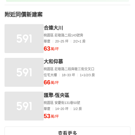
附近同價新建案
合連大川
桃園區 莊敬路二段143號旁
華廈
20~25 坪
2/2+1 房
63
萬/坪
大和仰慕
桃園區 莊敬路二段與敬三街交叉口
住宅大樓
18~33 坪
1+1/2/3 房
66
萬/坪
匯聚-恆央區
桃園區 安慶街131巷50號
華廈
14~20 坪
1/2 房
53
萬/坪
查看更多