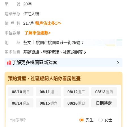
屋齡
20年
建築形態
住宅大樓
總戶數
217戶
租戶佔比多少>
車位數量
了解車位總數>
地址
藝文
桃園市桃園區莊一街25號
更多信息
基礎資訊、營運管理、社區規劃等
了解更多桃園區新建案
預約賞屋，社區經紀人陪你看房無憂
08/10
08/11
08/12
08/13
明日
週二
週三
週四
08/14
08/15
08/16
日期待定
週五
週六
週日
先生
女士