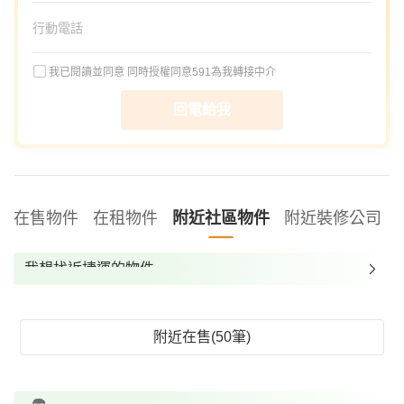
我已閱讀並同意
同時授權同意591為我轉接中介
回電給我
在售物件
在租物件
附近社區物件
附近裝修公司
我想找近捷運的物件
我想找裝潢較好的物件
我想找配備瓦斯爐的物件
附近在售(50筆)
我想找廁所開窗的物件
我想找具垃圾處理的物件