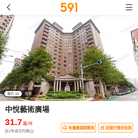
圖片 10
街景
all
中悅藝術廣場
31.7
萬/坪
有優惠請提醒我
近期行情告知我
近2年成交均價