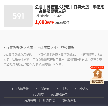
急售｜桃園藝文特區｜日昇大道｜學區宅
｜高樓層景觀三房
3房2廳2衛
37.84坪
1,080
萬/坪
28.54
萬/坪
591實價登錄 >
桃園市 >
桃園區 >
中悅藝術廣場
591實價登錄為您提供：中悅藝術廣場房價、實價登錄2.0，中悅藝術廣場成交
走勢、社區基本資料，中悅藝術廣場在售中古屋，出租物件供對比、選擇；中
悅藝術廣場所在的藝文均價以及周邊社區推薦；
591實價登錄
591新建案
591土地
591中古屋
591租屋
591高檔住宅
免責聲明
服務條款
隱私權聲明