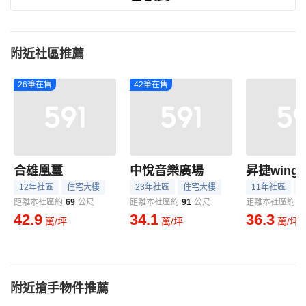
附近社區推薦
26筆在售
42筆在售
合雄凰璽
中悅音樂廣場
昇捷wing
12年社區
住宅大樓
23年社區
住宅大樓
11年社區
距離本社區約
69
公尺
距離本社區約
91
公尺
距離本社區約
9
42.9
34.1
36.3
萬/坪
萬/坪
萬/坪
附近搶手物件推薦