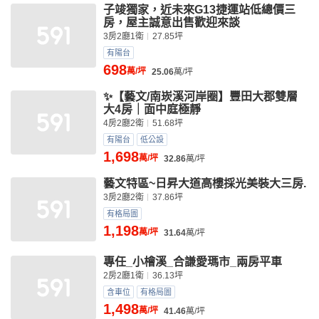
子竣獨家，近未來G13捷運站低總價三
房，屋主誠意出售歡迎來談
3房2廳1衛
27.85坪
有陽台
698
萬/坪
25.06
萬/坪
✨【藝文/南崁溪河岸圈】豐田大郡雙層
大4房｜面中庭極靜
4房2廳2衛
51.68坪
有陽台
低公設
1,698
萬/坪
32.86
萬/坪
藝文特區~日昇大道高樓採光美裝大三房.
3房2廳2衛
37.86坪
有格局圖
1,198
萬/坪
31.64
萬/坪
專任_小檜溪_合謙愛瑪市_兩房平車
2房2廳1衛
36.13坪
含車位
有格局圖
1,498
萬/坪
41.46
萬/坪