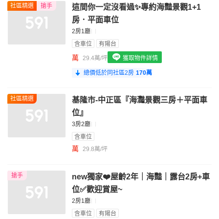
社區精選
搶手
這間你一定沒看過✨專約海豔景觀1+1
我想找配備瓦斯爐的物件
房．平面車位
我想找廁所開窗的物件
2房1廳
含車位
有陽台
我想找具垃圾處理的物件
萬
29.4萬/坪
獲取物件詳情
我想找近捷運的物件
總價低於同社區2房
170萬
社區精選
基隆市-中正區『海灩景觀三房＋平面車
位』
3房2廳
含車位
萬
29.8萬/坪
搶手
new獨家❤️屋齡2年｜海豔｜露台2房+車
位✅歡迎賞屋~
2房1廳
含車位
有陽台