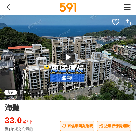
影音
圖片 23
街景
海豔
33.0
萬/坪
有優惠請提醒我
近期行情告知我
近1年成交均價