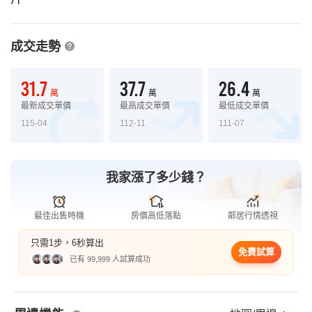
成交走勢
31.7
37.7
26.4
萬
萬
萬
最新成交單價
最高成交單價
最低成交單價
115-04
112-11
111-07
我家漲了多少錢？
最佳出售時機
房價高低落點
鄰居行情透視
只需1步，6秒算出
免費試算
已有 99,999 人試算成功