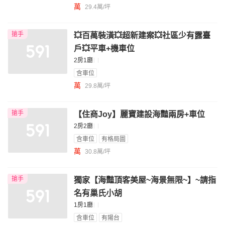
萬
29.4萬/坪
搶手
💥百萬裝潢💥超新建案💥社區少有露臺
戶💥平車+機車位
2房1廳
含車位
萬
29.8萬/坪
搶手
【住商Joy】麗寶建設海豔兩房+車位
2房2廳
含車位
有格局圖
萬
30.8萬/坪
搶手
獨家【海豔頂客美屋~海景無限~】~請指
名有巢氏小胡
1房1廳
含車位
有陽台