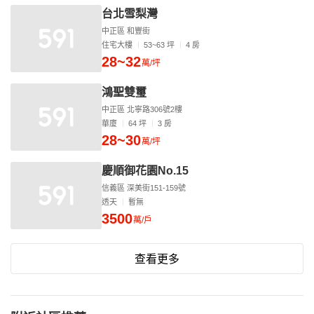
台北雪梨灣
中正區 和豐街
住宅大樓
53~63 坪
4 房
28~32
萬/坪
鴻聖雙璽
中正區 北寧路306號2樓
華廈
64 坪
3 房
28~30
萬/坪
慶順御花園No.15
信義區 深美街151-159號
透天
暫無
3500
萬/戶
查看更多