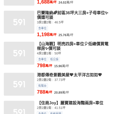
1,688
萬/坪
24.02
萬/坪
巴賽隆納🌈前區36坪大三房+子母車位✨
價還可談
3房2廳2衛
46.5坪
含車位
1,198
萬/坪
25.76
萬/坪
【山海觀】明亮四房+車位🎈低總價買電
梯房✨價可談
4房2廳1衛
50坪
含車位
低公設
798
萬/坪
15.96
萬/坪
港都傳奇景觀美屋💖太平洋古如如💖
2房2廳2衛
37.73坪
有陽台
788
萬/坪
20.89
萬/坪
【住商Joy】麗寶建設海豔兩房+車位
2房2廳1衛
41.51坪
含車位
有格局圖