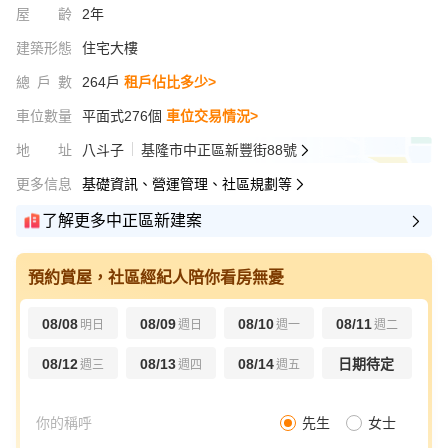
屋齡
2年
建築形態
住宅大樓
總戶數
264戶
租戶佔比多少>
車位數量
平面式276個
車位交易情況>
地址
八斗子
基隆市中正區新豐街88號
更多信息
基礎資訊、營運管理、社區規劃等
了解更多中正區新建案
預約賞屋，社區經紀人陪你看房無憂
08/08
08/09
08/10
08/11
明日
週日
週一
週二
08/12
08/13
08/14
日期待定
週三
週四
週五
先生
女士