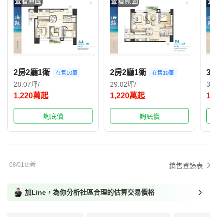
查看原圖
查看原圖
查
2房2廳1衛
2房2廳1衛
3
在售10筆
在售10筆
28.07坪/-
29.02坪/-
36
1,220萬起
1,220萬起
1,
詢底價
詢底價
08/01更新
銷售登錄表
加Line，為你分析社區合理的估算交易價格