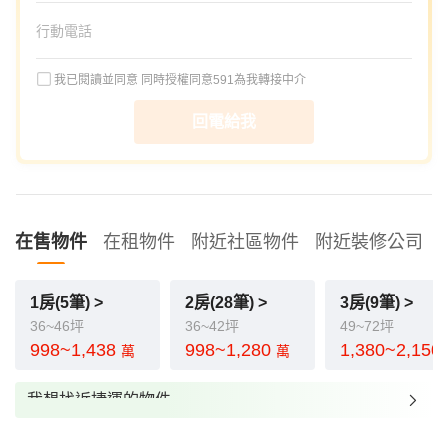
我已閱讀並同意
同時授權同意591為我轉接中介
回電給我
在售物件
在租物件
附近社區物件
附近裝修公司
1房(5筆) >
2房(28筆) >
3房(9筆) >
36~46坪
36~42坪
49~72坪
998~1,438
998~1,280
1,380~2,150
萬
萬
我想找近捷運的物件
我想找裝潢較好的物件