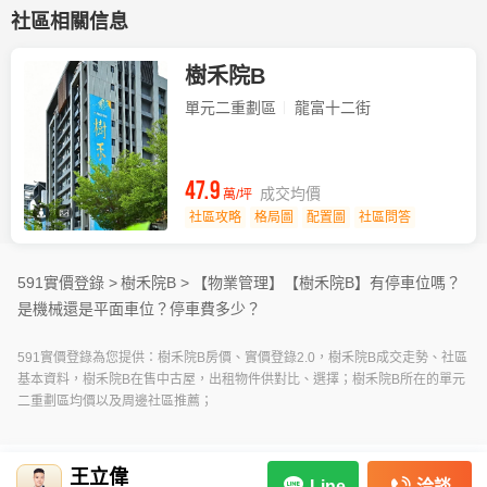
社區相關信息
樹禾院B
單元二重劃區
龍富十二街
47.9
成交均價
萬/坪
社區攻略
格局圖
配置圖
社區問答
591實價登錄 >
樹禾院B >
【物業管理】
【樹禾院B】有停車位嗎？
是機械還是平面車位？停車費多少？
591實價登錄為您提供：樹禾院B房價、實價登錄2.0，樹禾院B成交走勢、社區
基本資料，樹禾院B在售中古屋，出租物件供對比、選擇；樹禾院B所在的單元
二重劃區均價以及周邊社區推薦；
王立偉
洽談
Line