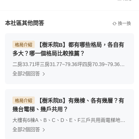
本社區其他問答
換一換
【樹禾院B】都有哪些格局，各自有
格局介紹
多大？哪一個格局比較推薦？
二房33.71坪三房31.77~79.36坪四房70.39~79.36坪
五房76.7坪個人推薦四房
全部2個回答
【樹禾院B】有幾棟、各有幾層？有
格局介紹
幾台電梯、幾戶共用？
大樓有6棟A、B、C、D、E、F三戶共用兩電梯地下
2樓，地上10樓每棟55戶
全部2個回答