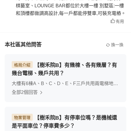
棋藝室、LOUNGE BAR都位於大樓一樓 別墅區:一樓
和頂樓都做調高設計,每一戶都能停雙車,可裝充電樁。
有用
本社區其他問答
換一換
【樹禾院B】有幾棟、各有幾層？有
格局介紹
幾台電梯、幾戶共用？
大樓有6棟A、B、C、D、E、F三戶共用兩電梯地下
2樓，地上10樓每棟55戶
全部2個回答
【樹禾院B】有停車位嗎？是機械還
物業管理
是平面車位？停車費多少？