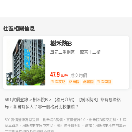
社區相關信息
樹禾院B
單元二重劃區
龍富十二街
47.9
成交均價
萬/坪
社區攻略
格局圖
配置圖
社區問答
591實價登錄 >
樹禾院B >
【格局介紹】
【樹禾院B】都有哪些格
局，各自有多大？哪一個格局比較推薦？
591實價登錄為您提供：樹禾院B房價、實價登錄2.0，樹禾院B成交走勢、社區
基本資料，樹禾院B在售中古屋，出租物件供對比、選擇；樹禾院B所在的單元
二重劃區均價以及周邊社區推薦；