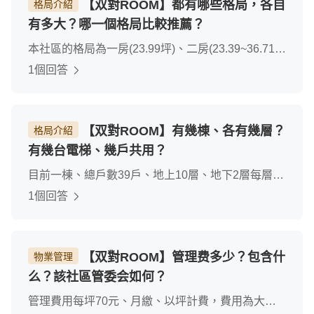
【双對ROOM】都有哪些格局，各自
格局介紹
有多大？哪一個格局比較推薦？
本社區的格局為一房(23.99坪)、二房(23.39~36.71
坪)主力格局推薦兩房格局、室內使用空間大、非常
1個回答
適合小家庭使用居住、推薦有車位的戶型。
【双對ROOM】有幾棟、各有幾層？
格局介紹
有幾台電梯、幾戶共用？
目前一棟、總戶數39戶、地上10層、地下2層每層兩
部電梯
1個回答
【双對ROOM】管理费多少？包含什
物業管理
么？該社區管委会如何？
管理費用每坪70元、月繳、以坪計費，費用為大樓