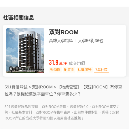
社區相關信息
双對ROOM
高雄大學特區
大學56街36號
31.9
成交均價
萬/坪
格局圖
配置圖
社區問答
7年社區
591實價登錄 >
双對ROOM >
【物業管理】
【双對ROOM】有停車
位嗎？是機械還是平面車位？停車費多少？
591實價登錄為您提供：双對ROOM房價、實價登錄2.0，双對ROOM成交走
勢、社區基本資料，双對ROOM在售中古屋，出租物件供對比、選擇；双對
ROOM所在的高雄大學特區均價以及周邊社區推薦；