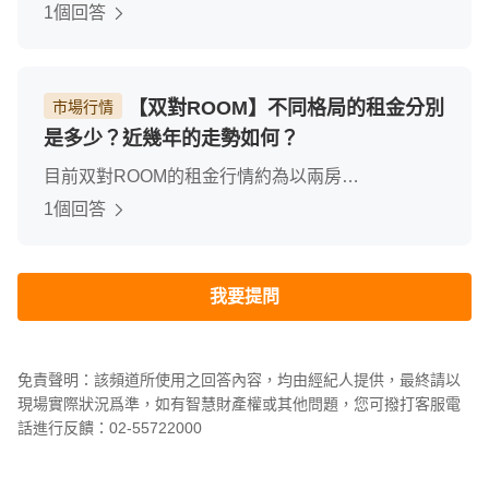
管理、修繕管理使用、本大樓管理嚴謹、晚班管理員
1個回答
6點下班、服務非常的好門禁有兩道、確保住戶出入
安全。
【双對ROOM】不同格局的租金分別
市場行情
是多少？近幾年的走勢如何？
目前双對ROOM的租金行情約為以兩房
16000~23000 依據屋況與是否提供家具為主要租金
1個回答
差異，近幾年租金也略有上漲約5%幅度另外本棟大
樓都以自住為主、約3-5戶是出租使用
我要提問
免責聲明：該頻道所使用之回答內容，均由經紀人提供，最終請以
現場實際狀況爲準，如有智慧財產權或其他問題，您可撥打客服電
話進行反饋：02-55722000