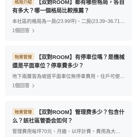
【双對ROOM】都有哪些格局，各自
格局介紹
有多大？哪一個格局比較推薦？
本社區的格局為一房(23.99坪)、二房(23.39~36.71
坪)主力格局推薦兩房格局、室內使用空間大、非常
1個回答
適合小家庭使用居住、推薦有車位的戶型。
【双對ROOM】有停車位嗎？是機械
物業管理
還是平面車位？停車費多少？
地下兩層皆為坡道平面車位無停車費用，住戶可使
用、清潔費包含在管理費用裡面
1個回答
【双對ROOM】管理费多少？包含什
物業管理
么？該社區管委会如何？
管理費用每坪70元、月繳、以坪計費，費用為大樓