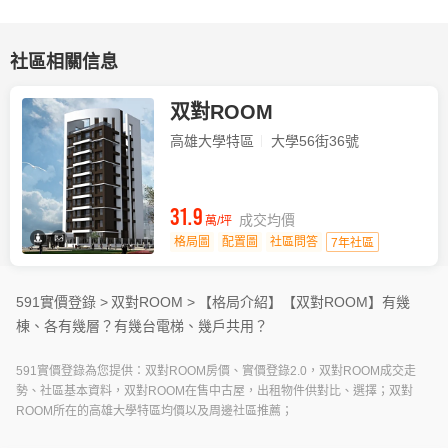
社區相關信息
双對ROOM
高雄大學特區
大學56街36號
31.9
成交均價
萬/坪
格局圖
配置圖
社區問答
7年社區
591實價登錄 >
双對ROOM >
【格局介紹】
【双對ROOM】有幾
棟、各有幾層？有幾台電梯、幾戶共用？
591實價登錄為您提供：双對ROOM房價、實價登錄2.0，双對ROOM成交走
勢、社區基本資料，双對ROOM在售中古屋，出租物件供對比、選擇；双對
ROOM所在的高雄大學特區均價以及周邊社區推薦；