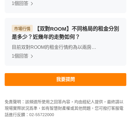
管理、修繕管理使用、本大樓管理嚴謹、晚班管理員
1個回答
6點下班、服務非常的好門禁有兩道、確保住戶出入
安全。
【双對ROOM】不同格局的租金分別
市場行情
是多少？近幾年的走勢如何？
目前双對ROOM的租金行情約為以兩房
16000~23000 依據屋況與是否提供家具為主要租金
1個回答
差異，近幾年租金也略有上漲約5%幅度另外本棟大
樓都以自住為主、約3-5戶是出租使用
我要提問
免責聲明：該頻道所使用之回答內容，均由經紀人提供，最終請以
現場實際狀況爲準，如有智慧財產權或其他問題，您可撥打客服電
話進行反饋：02-55722000