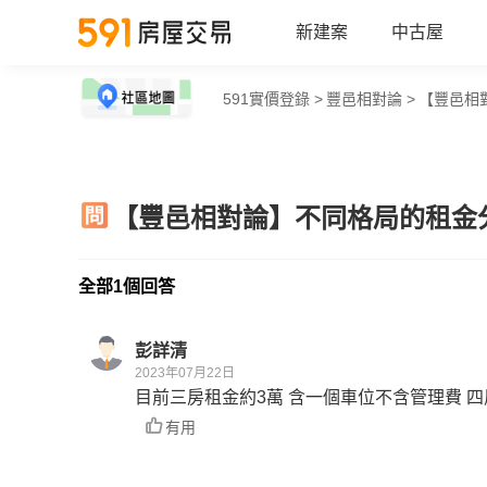
新建案
中古屋
591實價登錄 >
豐邑相對論 >
【豐邑相
【豐邑相對論】不同格局的租金
全部1個回答
彭詳清
2023年07月22日
目前三房租金約3萬 含一個車位不含管理費 四
有用