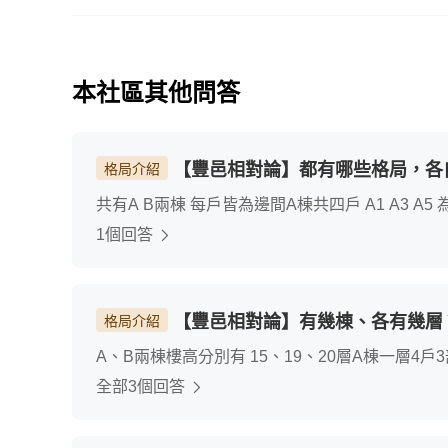
本社區其他問答
【豐邑相對論】都有哪些格局，各
格局介紹
共有A B兩棟 每戶皆為邊間A棟共四戶 A1 A3 A5 為41坪 3房A2 為48坪 4房B棟共六戶 B1 B2 為47坪 4房
B7 為39~41坪 3房
1個回答
【豐邑相對論】有幾棟、各有幾層
格局介紹
A、B兩棟樓高分別有 15、19、20層A棟一層4戶
全部3個回答