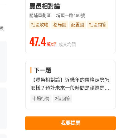
豐邑相對論
關埔重劃區
埔頂一路460號
社區攻略
格局圖
配置圖
社區問答
換
47.4
萬/坪
成交均價
下一題
【豐邑相對論】近幾年的價格走勢怎
麼樣？預計未來一段時間是漲還是
跌？
市場行情
2個回答
我要提問