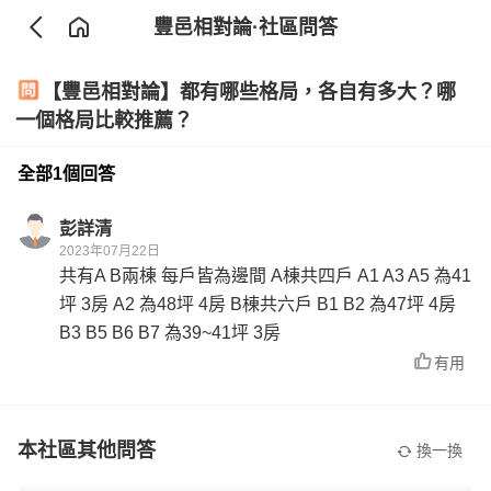
豐邑相對論
·社區問答
【豐邑相對論】都有哪些格局，各自有多大？哪
一個格局比較推薦？
全部1個回答
彭詳清
2023年07月22日
共有A B兩棟 每戶皆為邊間 A棟共四戶 A1 A3 A5 為41
坪 3房 A2 為48坪 4房 B棟共六戶 B1 B2 為47坪 4房
B3 B5 B6 B7 為39~41坪 3房
有用
本社區其他問答
換一換