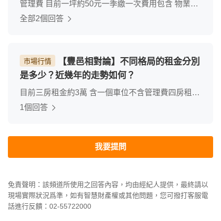
管理費 目前一坪約50元一季繳一次費用包含 物業管
理薪水 及社區清潔維護雖然社區戶數不多 約170戶
全部2個回答
但是有24小時管理 管委會積極協助住戶處理問題收
費合理
【豐邑相對論】不同格局的租金分別
市場行情
是多少？近幾年的走勢如何？
目前三房租金約3萬 含一個車位不含管理費四房租金
約 3萬5 含一個車位不含管理費租金緩慢上升中
1個回答
我要提問
免責聲明：該頻道所使用之回答內容，均由經紀人提供，最終請以
現場實際狀況爲準，如有智慧財產權或其他問題，您可撥打客服電
話進行反饋：02-55722000