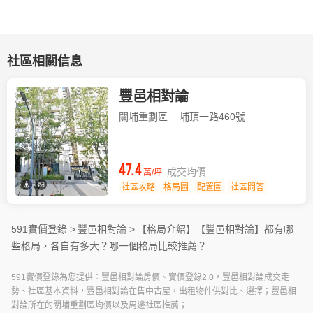
社區相關信息
豐邑相對論
關埔重劃區
埔頂一路460號
47.4
成交均價
萬/坪
社區攻略
格局圖
配置圖
社區問答
591實價登錄 >
豐邑相對論 >
【格局介紹】
【豐邑相對論】都有哪
些格局，各自有多大？哪一個格局比較推薦？
591實價登錄為您提供：豐邑相對論房價、實價登錄2.0，豐邑相對論成交走
勢、社區基本資料，豐邑相對論在售中古屋，出租物件供對比、選擇；豐邑相
對論所在的關埔重劃區均價以及周邊社區推薦；