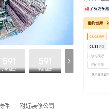
了解更多鳳
預約賞屋，
08/08
明日
08/13
週四
外觀圖(1)
平面圖(2)
格局圖(1)
我已閱讀並
物件
附近裝修公司