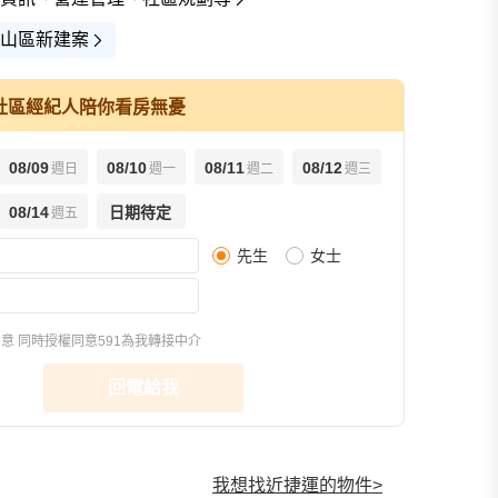
山區新建案
社區經紀人陪你看房無憂
08/09
08/10
08/11
08/12
週日
週一
週二
週三
查看全部
08/14
日期待定
週五
先生
女士
樣品屋(15)
環境圖(7)
街景(1)
同意
同時授權同意591為我轉接中介
回電給我
我想找近捷運的物件
>