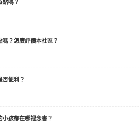
特點嗎？
點嗎？怎麼評價本社區？
是否便利？
的小孩都在哪裡念書？