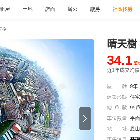
租屋
土地
店面
辦公
廠房
社區找房
天樹
晴天樹
all
34.1
萬
近1年成交均價
屋齡
9年
建築形態
住宅
總戶數
95
車位數量
平面
地址
鳳山
更多信息
基礎