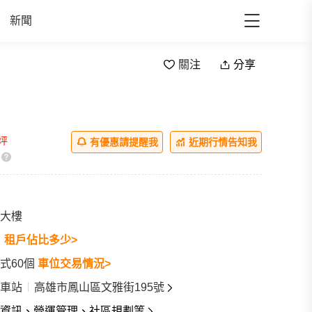
新聞
關注
分享
/坪
有優惠請提醒我
近期行情告知我
大樓
戶
租戶佔比多少>
式60個
車位交易情況>
車站
高雄市鳳山區文雅街195號
資訊、營運管理、社區規劃等