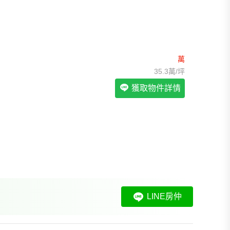
我想找裝潢較好的物件
>
我想找配備瓦斯爐的物件
>
我想找廁所開窗的物件
>
我想找具垃圾處理的物件
>
我想找近捷運的物件
>
萬
35.3萬/坪
獲取物件詳情
LINE房仲