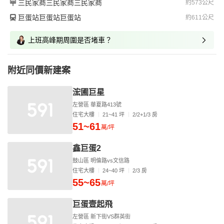
三民家商三民家商三民家商
約573公尺
巨蛋站巨蛋站巨蛋站
約611公尺
上班高峰期周圍是否堵車？
附近同價新建案
浤圃巨星
左營區 華夏路413號
住宅大樓
21~41 坪
2/2+1/3 房
51~61
萬/坪
鑫巨蛋2
鼓山區 明倫路vs文信路
住宅大樓
24~40 坪
2/3 房
55~65
萬/坪
巨蛋壹起飛
左營區 新下街VS群英街