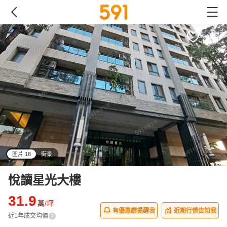
圖片 18
街景
all
悅讀星光大樓
31.9
萬/坪
有優惠請提醒我
近期行情告知我
近1年成交均價