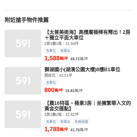
附近搶手物件推薦
【太普美術海】高樓層極稀有釋出！2房
＋獨立平面大車位
2房2廳1衛
31.94坪
含車位
有陽台
1,588
萬/坪
49.72
萬/坪
獅湖國小(湖濱公園大樓)8樓B1車位
開放式
42.51坪
含車位
800
萬/坪
18.82
萬/坪
【農16特區・極景3房｜坐擁繁華人文的
黃金交匯點】
3房2廳2衛
42.82坪
含車位
有陽台
有格局圖
1,788
萬/坪
41.76
萬/坪