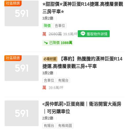
社區精選
⭐甜甜價⭐漢神巨蛋R14捷運.高樓層景觀
我想找配備瓦斯爐的物件
三房平車⭐
我想找廁所開窗的物件
3房2廳
降價
含車位
我想找具垃圾處理的物件
萬
2680萬
39.6萬/坪
獲取物件詳情
我想找近捷運的物件
已降價
1088萬
社區精選
【專約】熱騰騰的漢神巨蛋R14
捷運.高樓層景觀三房+平車
3房2廳
含車位
有陽台
萬
39.6萬/坪
<房仲凱莉>巨蛋商圈｜衛浴開窗大兩房
｜可另購車位
2房2廳
有陽台
有格局圖