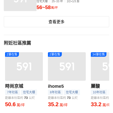
住宅大樓
25~33 坪
2/2+1/3 房
56~58
萬/坪
查看更多
附近社區推薦
2筆在售
2筆在售
34筆在售
時尚京城
ihome5
麗馥
7年社區
住宅大樓
8年社區
住宅大樓
10年社區
距離本社區約
73
公尺
距離本社區約
73
公尺
距離本社區約
1
50.6
35.2
33.2
萬/坪
萬/坪
萬/坪