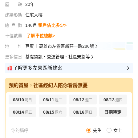
屋齡
20年
建築形態
住宅大樓
總戶數
146戶
租戶佔比多少>
車位數量
了解車位總數>
地址
巨蛋
高雄市左營區新莊一路286號
更多信息
基礎資訊、營運管理、社區規劃等
了解更多左營區新建案
預約賞屋，社區經紀人陪你看房無憂
08/10
08/11
08/12
08/13
明日
週二
週三
週四
08/14
08/15
08/16
日期待定
週五
週六
週日
先生
女士