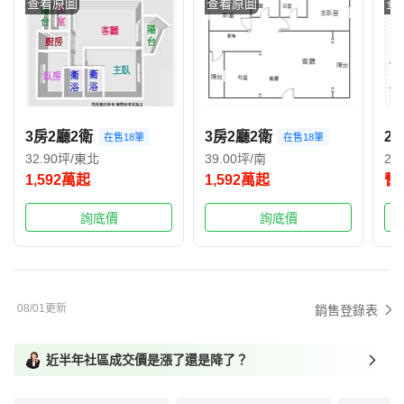
查看原圖
查看原圖
查
3房2廳2衛
3房2廳2衛
2
在售18筆
在售18筆
32.90坪/東北
39.00坪/南
22
1,592萬起
1,592萬起
暫
詢底價
詢底價
08/01更新
銷售登錄表
近半年社區成交價是漲了還是降了？