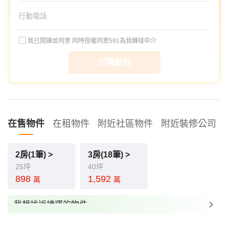
我已閱讀並同意
同時授權同意591為我轉接中介
回電給我
在售物件
在租物件
附近社區物件
附近裝修公司
2房(1筆) >
3房(18筆) >
25坪
40坪
898
1,592
萬
萬
我想找近捷運的物件
我想找裝潢較好的物件