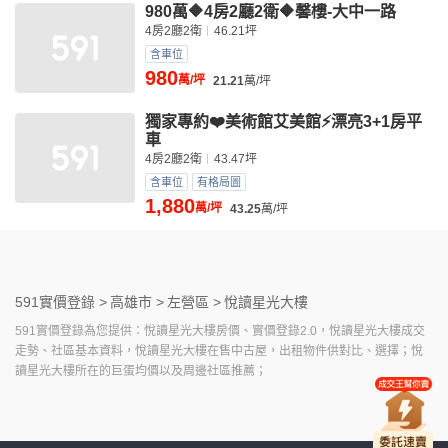
980萬🔶4房2廳2衛🔶馨樓-大中一路
4房2廳2衛
46.21坪
含車位
980
萬/坪
21.21
萬/坪
獨家專約❤️美術館艾美館⚡漂亮3+1房平
車
4房2廳2衛
43.47坪
含車位
有格局圖
1,880
萬/坪
43.25
萬/坪
591實價登錄 >
高雄市 >
左營區 >
悅讀星光大樓
591實價登錄為您提供：悅讀星光大樓房價、實價登錄2.0，悅讀星光大樓成交
走勢、社區基本資料，悅讀星光大樓在售中古屋，出租物件供對比、選擇；悅
讀星光大樓所在的巨蛋均價以及周邊社區推薦；