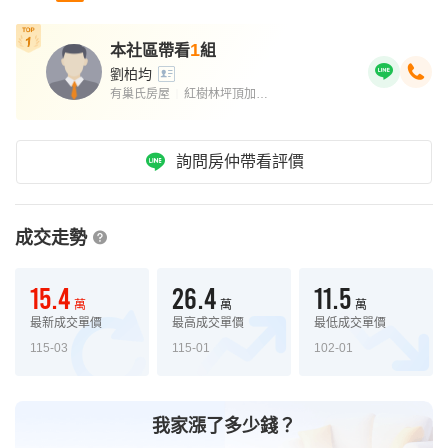
1
本社區帶看
組
劉柏均
有巢氏房屋
紅樹林坪頂加盟店
｜
詢問房仲帶看評價
成交走勢
15.4
26.4
11.5
萬
萬
萬
最新成交單價
最高成交單價
最低成交單價
115-03
115-01
102-01
我家漲了多少錢？