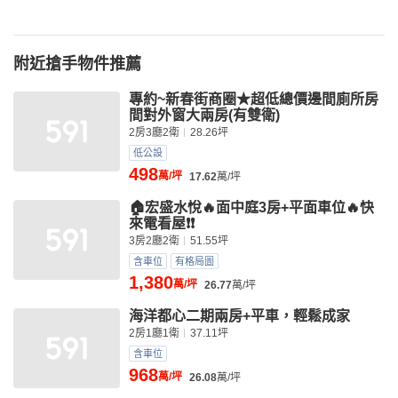
附近搶手物件推薦
專約~新春街商圈★超低總價邊間廁所房
間對外窗大兩房(有雙衛)
2房3廳2衛
28.26坪
低公設
498
萬/坪
17.62
萬/坪
🏠宏盛水悅🔥面中庭3房+平面車位🔥快
來電看屋❗️❗️
3房2廳2衛
51.55坪
含車位
有格局圖
1,380
萬/坪
26.77
萬/坪
海洋都心二期兩房+平車，輕鬆成家
2房1廳1衛
37.11坪
含車位
968
萬/坪
26.08
萬/坪