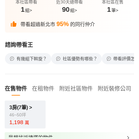
本社區帶看
近30天總帶看
本社區在售
1
90
1
組>
組>
筆>
95%
帶看超過新北市
的同行仲介
諮詢帶看王
有幾組下斡旋？
社區優勢有哪些？
帶看評價怎
在售物件
在租物件
附近社區物件
附近裝修公司
3房(7筆) >
46~50坪
1,198
萬
我想找近捷運的物件