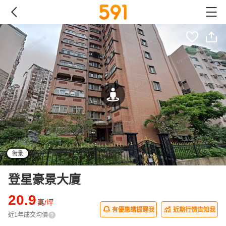
街景
登星豪景大廈
20.9
萬/坪
有優惠請提醒我
近期行情告知我
近1年成交均價