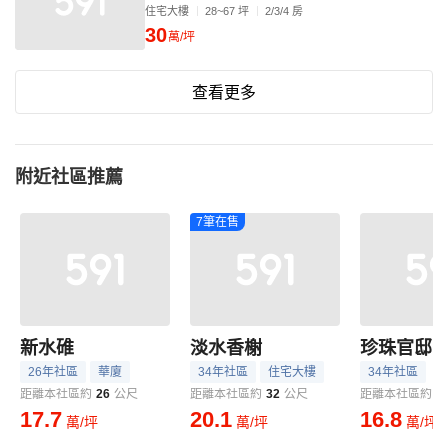
住宅大樓
28~67 坪
2/3/4 房
30
萬/坪
查看更多
附近社區推薦
7筆在售
新水碓
淡水香榭
珍珠官邸
26年社區
華廈
34年社區
住宅大樓
34年社區
距離本社區約
26
公尺
距離本社區約
32
公尺
距離本社區約
4
17.7
20.1
16.8
萬/坪
萬/坪
萬/坪