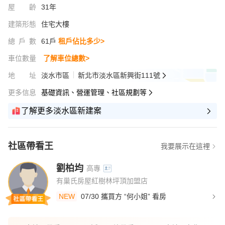
屋齡
31年
建築形態
住宅大樓
總戶數
61戶
租戶佔比多少>
車位數量
了解車位總數>
地址
淡水市區
新北市淡水區新興街111號
更多信息
基礎資訊、營運管理、社區規劃等
了解更多淡水區新建案
社區帶看王
我要展示在這裡
劉柏均
高專
有巢氏房屋紅樹林坪頂加盟店
NEW
07/30 攜買方 “何小姐” 看房