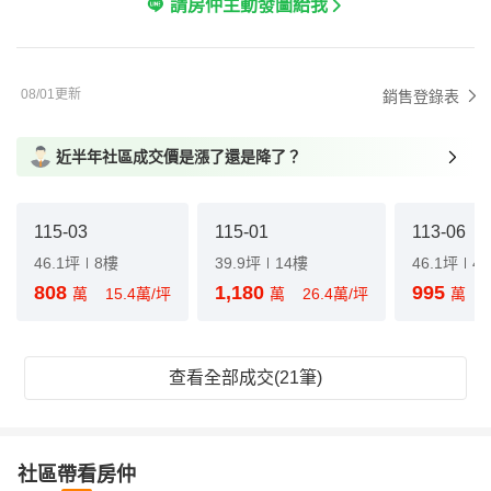
請房仲主動發圖給我
08/01更新
銷售登錄表
近半年社區成交價是漲了還是降了？
115-03
115-01
113-06
46.1坪
8樓
39.9坪
14樓
46.1坪
4
808
1,180
995
萬
15.4萬/坪
萬
26.4萬/坪
萬
查看全部成交(21筆)
社區帶看房仲