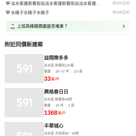
淡水客運新春街站淡水客運新春街站淡水客運新春街站
約205公尺
水碓子水碓子水碓子
約430公尺
上班高峰期周圍是否堵車？
附近同價新建案
益翔樂多多
淡水區 新春街125巷
華廈
26~37 坪
2/3 房
33
萬/坪
興格春日日
淡水區 新春街48號
華廈
33 坪
2 房
1368
萬/戶
丰華城心
淡水區 大信街66、68號