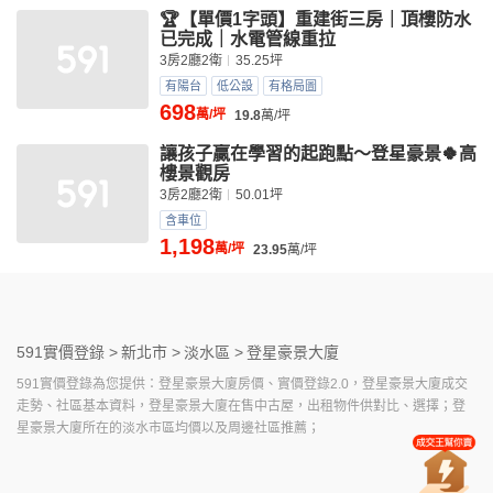
🏆【單價1字頭】重建街三房｜頂樓防水
已完成｜水電管線重拉
3房2廳2衛
35.25坪
有陽台
低公設
有格局圖
698
萬/坪
19.8
萬/坪
讓孩子贏在學習的起跑點～登星豪景🍀高
樓景觀房
3房2廳2衛
50.01坪
含車位
1,198
萬/坪
23.95
萬/坪
591實價登錄 >
新北市 >
淡水區 >
登星豪景大廈
591實價登錄為您提供：登星豪景大廈房價、實價登錄2.0，登星豪景大廈成交
走勢、社區基本資料，登星豪景大廈在售中古屋，出租物件供對比、選擇；登
星豪景大廈所在的淡水市區均價以及周邊社區推薦；