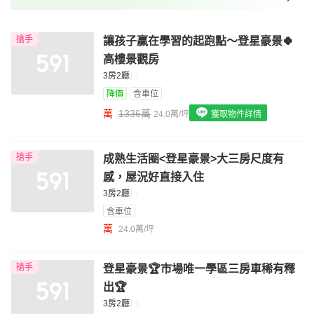
我想找裝潢較好的物件
搶手
讓孩子贏在學習的起跑點～登星豪景🍀
我想找配備瓦斯爐的物件
高樓景觀房
我想找廁所開窗的物件
3房2廳
降價
含車位
我想找具垃圾處理的物件
萬
1336萬
24.0萬/坪
獲取物件詳情
我想找近捷運的物件
搶手
成熟生活圈<登星豪景>大三房尺度有
感，屋況好直接入住
3房2廳
含車位
萬
24.0萬/坪
搶手
登星豪景🏆市場唯一學區三房車稀有釋
出🏆
3房2廳