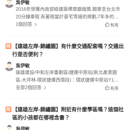
吳伊敏
2016年榮獲內政部綠建築標章銀級獎.開車至台北巿
20分鐘車程.有著相當於豪宅等級的規劃,7年多的社
區,不到三千萬很適合小家庭.退休人士入住.
1個回答
有用
【遠雄左岸-錦繡園】有什麼交通配套嗎？交通出
行是否便利？
吳伊敏
遠雄建設/中和左岸重劃區/捷運中原站(新北產業園
區-大坪林-環狀捷運西環段)：環狀捷運中原站Y14,
板南路510號,中原站木棧道可步行直通社區，左岸
全部2個回答
有用
錦繡園。
【遠雄左岸-錦繡園】附近有什麼學區嗎？這個社
區的小孩都在哪裡念書？
吳伊敏