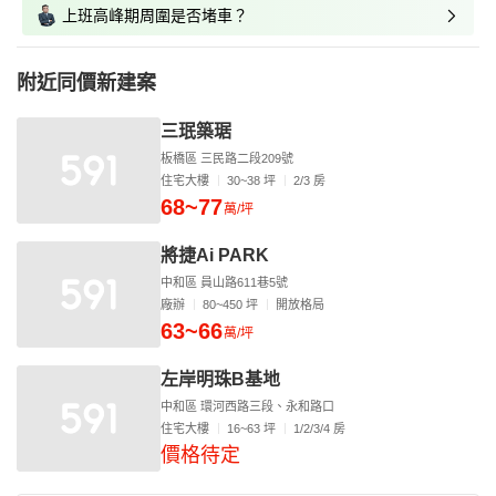
上班高峰期周圍是否堵車？
附近同價新建案
三珉築琚
板橋區 三民路二段209號
住宅大樓
30~38 坪
2/3 房
68~77
萬/坪
將捷Ai PARK
中和區 員山路611巷5號
廠辦
80~450 坪
開放格局
63~66
萬/坪
左岸明珠B基地
中和區 環河西路三段、永和路口
住宅大樓
16~63 坪
1/2/3/4 房
價格待定