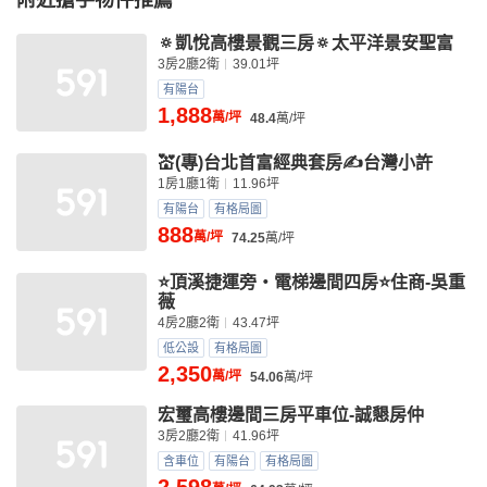
附近搶手物件推薦
🔅凱悅高樓景觀三房🔅太平洋景安聖富
3房2廳2衛
39.01坪
有陽台
1,888
萬/坪
48.4
萬/坪
💒(專)台北首富經典套房✍台灣小許
1房1廳1衛
11.96坪
有陽台
有格局圖
888
萬/坪
74.25
萬/坪
⭐頂溪捷運旁‧電梯邊間四房⭐住商-吳重
薇
4房2廳2衛
43.47坪
低公設
有格局圖
2,350
萬/坪
54.06
萬/坪
宏璽高樓邊間三房平車位-誠懇房仲
3房2廳2衛
41.96坪
含車位
有陽台
有格局圖