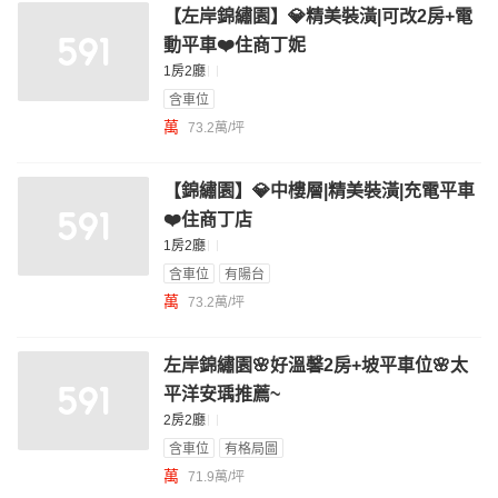
【左岸錦繡園】💎精美裝潢|可改2房+電
動平車❤️住商丁妮
1房2廳
含車位
萬
73.2萬/坪
【錦繡園】💎中樓層|精美裝潢|充電平車
❤️住商丁店
1房2廳
含車位
有陽台
萬
73.2萬/坪
左岸錦繡園🌸好溫馨2房+坡平車位🌸太
平洋安瑀推薦~
2房2廳
含車位
有格局圖
萬
71.9萬/坪