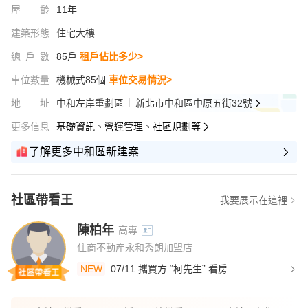
屋齡
11年
建築形態
住宅大樓
總戶數
85戶
租戶佔比多少>
車位數量
機械式85個
車位交易情況>
地址
中和左岸重劃區
新北市中和區中原五街32號
更多信息
基礎資訊、營運管理、社區規劃等
了解更多中和區新建案
社區帶看王
我要展示在這裡
陳柏年
高專
住商不動産永和秀朗加盟店
NEW
07/11 攜買方 “柯先生” 看房