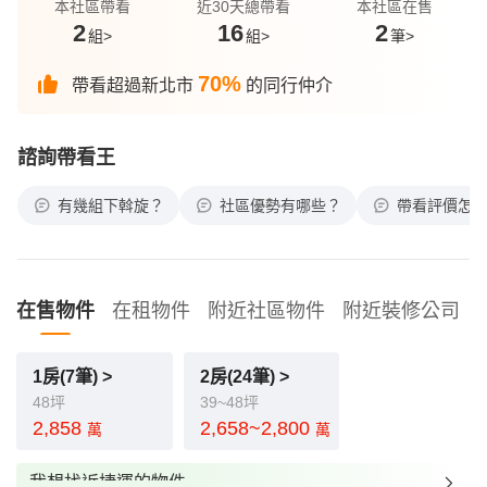
本社區帶看
近30天總帶看
本社區在售
2
16
2
組>
組>
筆>
70%
帶看超過新北市
的同行仲介
諮詢帶看王
有幾組下斡旋？
社區優勢有哪些？
帶看評價怎
在售物件
在租物件
附近社區物件
附近裝修公司
1房(7筆) >
2房(24筆) >
48坪
39~48坪
2,858
2,658~2,800
萬
萬
我想找近捷運的物件