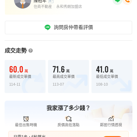
陳柏年
住商不動産
永和秀朗加盟店
｜
詢問房仲帶看評價
成交走勢
60.0
71.6
41.0
萬
萬
萬
最新成交單價
最高成交單價
最低成交單價
114-11
113-07
108-10
我家漲了多少錢？
最佳出售時機
房價高低落點
鄰居行情透視
只需1步，6秒算出