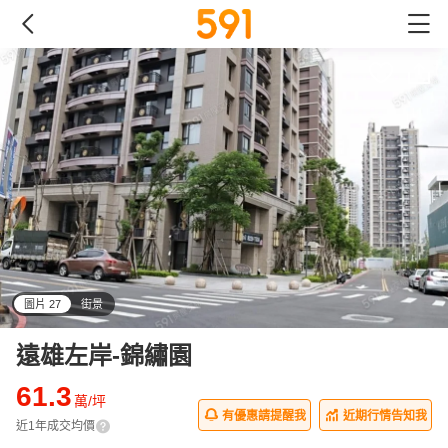
圖片 27
街景
all
遠雄左岸-錦繡園
61.3
萬/坪
有優惠請提醒我
近期行情告知我
近1年成交均價