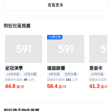
查看更多
附近社區推薦
24筆在售
呈冠渼學
遠雄錸儷
景泰丰
10年社區
住宅大樓
9年社區
住宅大樓
10年社區
距離本社區約
49
公尺
距離本社區約
101
公尺
距離本社區約
1
44.8
58.4
41.3
萬/坪
萬/坪
萬/坪