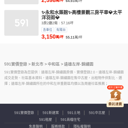
2,598
萬/坪
64.93
萬/坪
✨永和水築館✨高樓景觀三房平車💎太平
洋羽茹💎
3房2廳2衛
57.16坪
含車位
有陽台
3,150
萬/坪
55.11
萬/坪
591實價登錄 >
新北市 >
中和區 >
遠雄左岸-錦繡園
591實價登錄為您提供：遠雄左岸-錦繡園房價、實價登錄2.0，遠雄左岸-錦繡園
成交走勢、社區基本資料，遠雄左岸-錦繡園在售中古屋，出租物件供對比、選
擇；遠雄左岸-錦繡園所在的中和左岸重劃區均價以及周邊社區推薦；
591實價登錄
591新建案
591土地
591中古屋
591租屋
591高檔住宅
免責聲明
服務條款
隱私權聲明