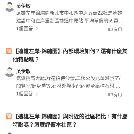
吳伊敏
遠雄左岸錦繡園新北市中和區中原五街22號是遠雄
建設中和左岸重劃區捷運中原站,平均單價約59萬一
坪.111年04月中原五街28號3樓成交2300萬,單價58
1個回答
有用
萬一坪低樓層.111年03月中原五街32號13樓成交23
40萬,單價59萬一坪高樓層.110年成交單價約在一坪
【遠雄左岸-錦繡園】內部環境如何？還有什麼其
50萬,雙北巿2房有車位物件在十年內真的很少,故價
他特點嗎？
格走勢是看漲.
吳伊敏
氣派挑高大廳,舒適招待沙發,二樓公設兒童遊戲室/
閱覽室/健身房等,石材外觀搭配內部全高檔石材,社
區建物旁,基地內種植綠樹林蔭環繞,對面又是光之公
1個回答
有用
園.非常適合家庭居住.
【遠雄左岸-錦繡園】與附近的社區相比，有什麼
特點嗎？怎麼評價本社區？