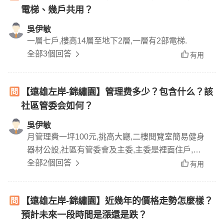
電梯、幾戶共用？
吳伊敏
一層七戶,樓高14層至地下2層,一層有2部電梯.
全部3個回答
有用
【遠雄左岸-錦繡園】管理费多少？包含什么？該
社區管委会如何？
吳伊敏
月管理費一坪100元,挑高大廳,二樓閱覽室簡易健身
器材公設,社區有管委會及主委,主委是裡面住戶,認
真又負責.
全部2個回答
有用
【遠雄左岸-錦繡園】近幾年的價格走勢怎麼樣？
預計未來一段時間是漲還是跌？