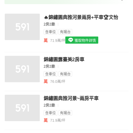
我想找裝潢較好的物件
🔥錦繡園典雅河景兩房+平車🏆️文怡
我想找配備瓦斯爐的物件
2房2廳
我想找廁所開窗的物件
含車位
有陽台
萬
71.9萬/坪
獲取物件詳情
我想找具垃圾處理的物件
我想找近捷運的物件
錦繡園露臺美2房車
2房2廳
含車位
有陽台
萬
76.0萬/坪
錦繡園典雅河景~兩房平車
2房2廳
含車位
有陽台
萬
71.9萬/坪