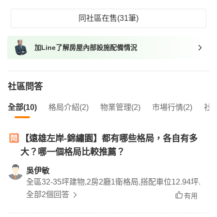
同社區在售(31筆)
加Line了解房屋內部設施配備情況
社區問答
全部(10)
格局介紹(2)
物業管理(2)
市場行情(2)
社區
【遠雄左岸-錦繡園】都有哪些格局，各自有多
大？哪一個格局比較推薦？
吳伊敏
全區32-35坪建物,2房2廳1衛格局,搭配車位12.94坪.
全部2個回答
有用