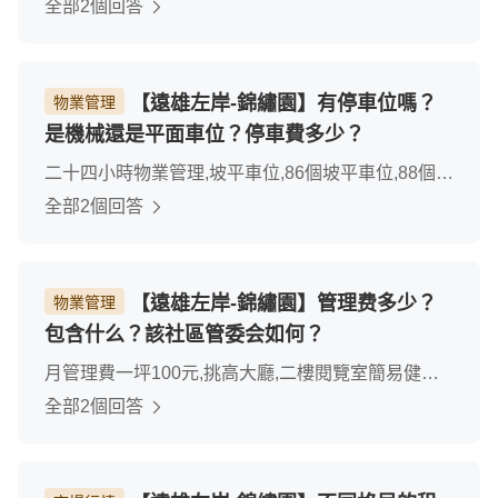
全部2個回答
【遠雄左岸-錦繡園】有停車位嗎？
物業管理
是機械還是平面車位？停車費多少？
二十四小時物業管理,坡平車位,86個坡平車位,88個機
車車位,500元/個車位月管理費.
全部2個回答
【遠雄左岸-錦繡園】管理费多少？
物業管理
包含什么？該社區管委会如何？
月管理費一坪100元,挑高大廳,二樓閱覽室簡易健身
器材公設,社區有管委會及主委,主委是裡面住戶,認真
全部2個回答
又負責.