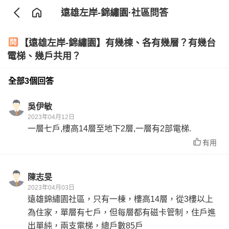
遠雄左岸-錦繡園
·社區問答
【遠雄左岸-錦繡園】有幾棟、各有幾層？有幾台
電梯、幾戶共用？
全部3個回答
吳伊敏
2023年04月12日
一層七戶,樓高14層至地下2層,一層有2部電梯.
有用
陳志旻
2023年04月03日
遠雄錦繡園社區，只有一棟，樓高14層，從3樓以上
為住家，單層有七戶，但每層都有磁卡管制，住戶進
出單純，兩支電梯，總戶數85戶