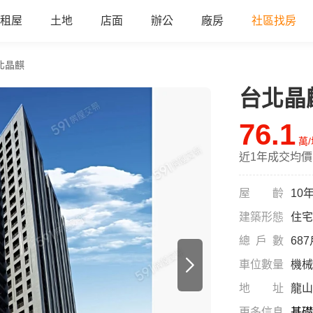
租屋
土地
店面
辦公
廠房
社區找房
北晶麒
台北晶
a
76.1
萬
近1年成交均價
屋齡
10
建築形態
住宅
總戶數
68
車位數量
機械
地址
龍山
更多信息
基礎