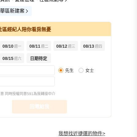
華區新建案
社區經紀人陪你看房無憂
08/10
08/11
08/12
08/13
週一
週二
週三
週四
查看全部
08/15
日期待定
週六
先生
女士
樣品屋(2)
環境圖(7)
交通圖(1)
3
同意
同時授權同意591為我轉接中介
回電給我
我想找近捷運的物件
>