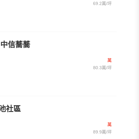
69.2萬/坪
中信蕎蕎
萬
80.3萬/坪
池社區
萬
89.9萬/坪