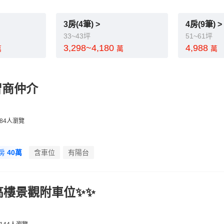
3房(4筆) >
4房(9筆) >
33~43坪
51~61坪
3,298~4,180
4,988
萬
萬
萬
智商仲介
84人瀏覽
房
40萬
含車位
有陽台
高樓景觀附車位✨✨