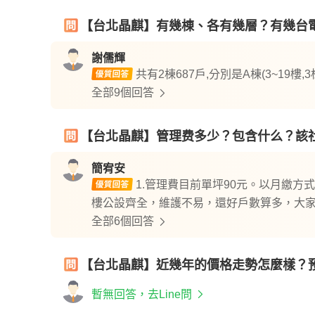
【台北晶麒】有幾棟、各有幾層？有幾台
謝儒輝
共有2棟687戶,分別是A棟(3~19樓,3梯
全部9個回答
【台北晶麒】管理费多少？包含什么？該
簡宥安
1.管理費目前單坪90元。以月繳方
樓公設齊全，維護不易，還好戶數算多，大
全部6個回答
【台北晶麒】近幾年的價格走勢怎麼樣？
暫無回答，去Line問