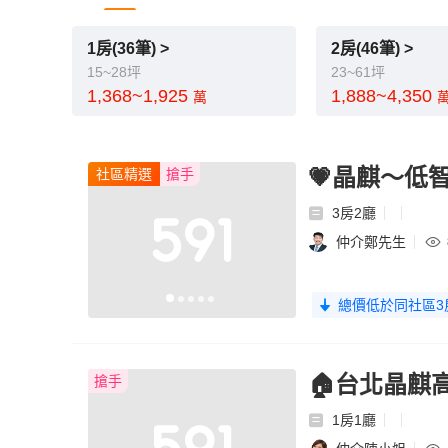
1房(36筆) >
2房(46筆) >
15~28坪
23~61坪
1,368~1,925
1,888~4,350
萬
💗晶麒～低
社區精選
搶手
3房2廳
仲介鄭先生
總價低於同社區3
🏠台北晶麒
搶手
1房1廳