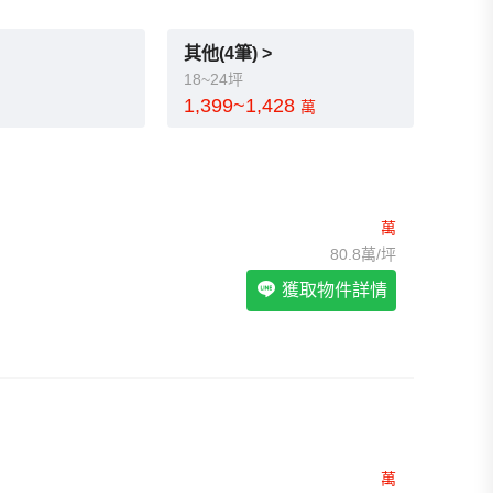
我想找裝潢較好的物件
>
我想找配備瓦斯爐的物件
>
我想找廁所開窗的物件
>
其他(4筆) >
我想找具垃圾處理的物件
>
18~24坪
我想找近捷運的物件
>
1,399~1,428
萬
萬
80.8萬/坪
獲取物件詳情
萬