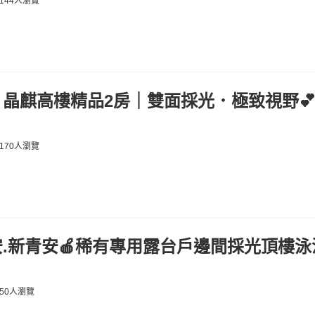
144人瀏覽
晶麒高樓精品2房｜雙面採光．極致視野
170人瀏覽
.新青安🍎稀有專用露台戶邊間採光頂樓泳
50人瀏覽