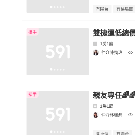
有陽台
有格局圖
雙捷運低總價
搶手
1房1廳
仲介陳勁瑋
親友專任🌈
搶手
1房1廳
仲介林瑞娟
含車位
有陽台