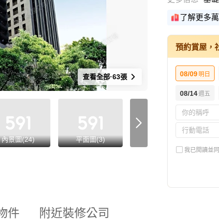
了解更多萬
預約賞屋，
08/09
明日
查看全部·63張
08/14
週五
內景圖(24)
平面圖(3)
格局圖(11)
我已閱讀並
物件
附近裝修公司