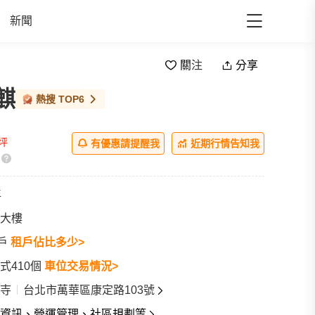
新聞
關注
分享
麒
ll
熱搜
TOP6
/坪
有優惠請提醒我
近期行情告知我
年
大樓
7戶
租戶佔比多少>
式410個
車位交易情況>
寺
台北市萬華區康定路103號
資訊、營運管理、社區規劃等