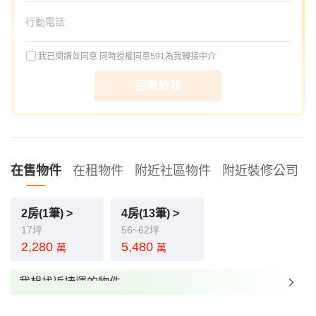
我已閱讀並同意
同時授權同意591為我轉接中介
回電給我
在售物件
在租物件
附近社區物件
附近裝修公司
2房(1筆) >
4房(13筆) >
17坪
56~62坪
2,280
5,480
萬
萬
我想找近捷運的物件
我想找裝潢較好的物件