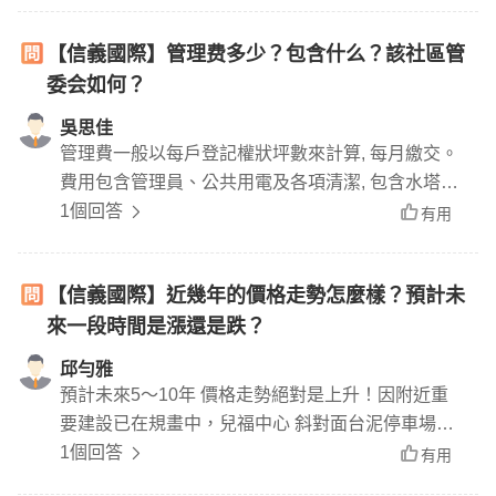
【信義國際】管理费多少？包含什么？該社區管
委会如何？
吳思佳
管理費一般以每戶登記權狀坪數來計算, 每月繳交。
費用包含管理員、公共用電及各項清潔, 包含水塔及
公共區域清潔。管理員對於門禁管理嚴格, 對於房仲
1個回答
有用
帶看也有時間限制, 可以見得社區管委會的指導有
方, 安全性高。
【信義國際】近幾年的價格走勢怎麼樣？預計未
來一段時間是漲還是跌？
邱勻雅
預計未來5～10年 價格走勢絕對是上升！因附近重
要建設已在規畫中，兒福中心 斜對面台泥停車場養
地中 真的可以好好把握！
1個回答
有用