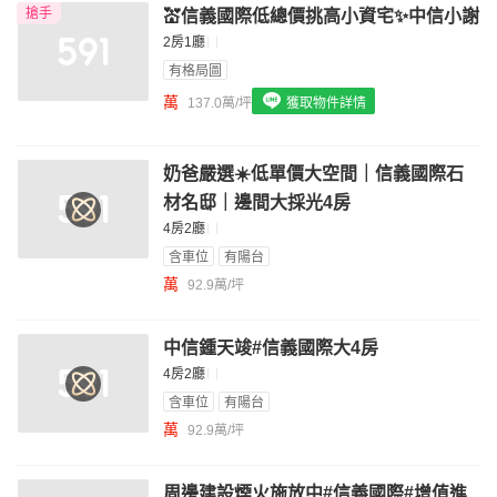
搶手
💒信義國際低總價挑高小資宅✨中信小謝
我想找配備瓦斯爐的物件
2房1廳
我想找廁所開窗的物件
有格局圖
萬
137.0萬/坪
獲取物件詳情
我想找具垃圾處理的物件
我想找近捷運的物件
奶爸嚴選☀️低單價大空間｜信義國際石
材名邸｜邊間大採光4房
4房2廳
含車位
有陽台
萬
92.9萬/坪
中信鍾天竣#信義國際大4房
4房2廳
含車位
有陽台
萬
92.9萬/坪
周邊建設煙火施放中#信義國際#增值進