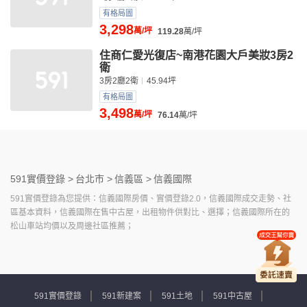
有格局圖
3,298
萬/坪
119.28
萬/坪
住商仁愛光復店~南港花園大戶美妝3房2
衛
3房2廳2衛
45.94坪
有格局圖
3,498
萬/坪
76.14
萬/坪
591實價登錄 >
台北市 >
信義區 >
信義國際
591實價登錄為您提供：信義國際房價、實價登錄2.0，信義國際成交走勢、社
區基本資料，信義國際在售中古屋，出租物件供對比、選擇；信義國際所在的
松山車站均價以及周邊社區推薦；
591實價登錄
591新建案
591土地
591中古屋