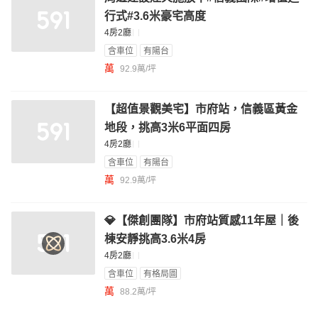
行式#3.6米豪宅高度
4房2廳
含車位
有陽台
萬
92.9萬/坪
【超值景觀美宅】市府站，信義區黃金
地段，挑高3米6平面四房
4房2廳
含車位
有陽台
萬
92.9萬/坪
💎【傑創團隊】市府站質感11年屋｜後
棟安靜挑高3.6米4房
4房2廳
含車位
有格局圖
萬
88.2萬/坪