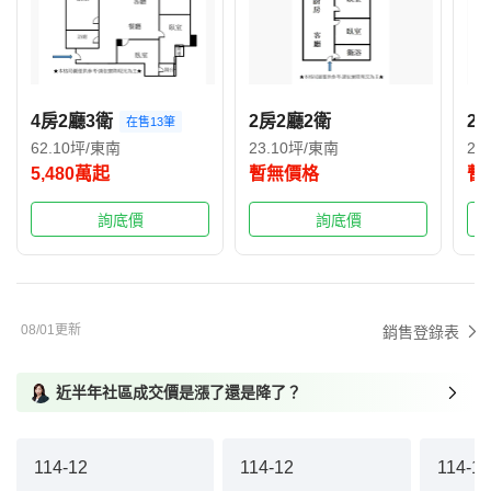
4房2廳3衛
2房2廳2衛
2
在售13筆
62.10坪/東南
23.10坪/東南
25
5,480萬起
暫無價格
暫
詢底價
詢底價
08/01更新
銷售登錄表
近半年社區成交價是漲了還是降了？
114-12
114-12
114-10