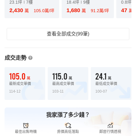
23.1坪
7樓
18.4坪
9樓
0.8坪
2,430
1,680
47
萬
105.0萬/坪
萬
91.2萬/坪
萬
查看全部成交(99筆)
成交走勢
105.0
115.0
24.1
萬
萬
萬
最新成交單價
最高成交單價
最低成交單價
114-12
103-11
100-07
我家漲了多少錢？
最佳出售時機
房價高低落點
鄰居行情透視