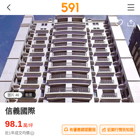
圖片 46
街景
all
信義國際
98.1
萬/坪
有優惠請提醒我
近期行情告知我
近1年成交均價