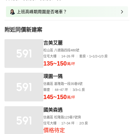
上班高峰期周圍是否堵車？
附近同價新建案
吉美艾麗
松山區 八德路四段480號
住宅大樓
14~26 坪
套房、1+1/2+1/3 房
135~150
萬/坪
璞園一隅
信義區 基隆路一段35巷9號
華廈
44~47 坪
3/3+1 房
145~150
萬/坪
國美森遇
信義區 松隆路123巷7號旁
住宅大樓
17~34 坪
2/3 房
價格待定