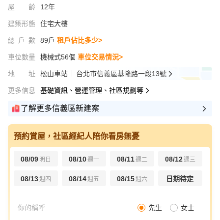
屋齡
12年
建築形態
住宅大樓
總戶數
89戶
租戶佔比多少>
車位數量
機械式56個
車位交易情況>
地址
松山車站
台北市信義區基隆路一段13號
更多信息
基礎資訊、營運管理、社區規劃等
了解更多信義區新建案
預約賞屋，社區經紀人陪你看房無憂
08/09
08/10
08/11
08/12
明日
週一
週二
週三
08/13
08/14
08/15
日期待定
週四
週五
週六
先生
女士