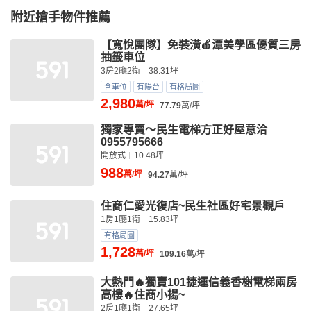
附近搶手物件推薦
【寬悅團隊】免裝潢🍎潭美學區優質三房
抽籤車位
3房2廳2衛
38.31坪
含車位
有陽台
有格局圖
2,980
萬/坪
77.79
萬/坪
獨家專賣～民生電梯方正好屋意洽
0955795666
開放式
10.48坪
988
萬/坪
94.27
萬/坪
住商仁愛光復店~民生社區好宅景觀戶
1房1廳1衛
15.83坪
有格局圖
1,728
萬/坪
109.16
萬/坪
大熱門🔥獨賣101捷運信義香榭電梯兩房
高樓🔥住商小揚~
2房1廳1衛
27.65坪