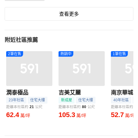
查看更多
附近社區推薦
2筆在售
熱銷中
1筆在售
潤泰極品
吉美艾麗
南京華城
23年社區
住宅大樓
新成屋
住宅大樓
40年社區
距離本社區約
21
公尺
距離本社區約
80
公尺
距離本社區約
1
62.4
105.3
52.7
萬/坪
萬/坪
萬/坪