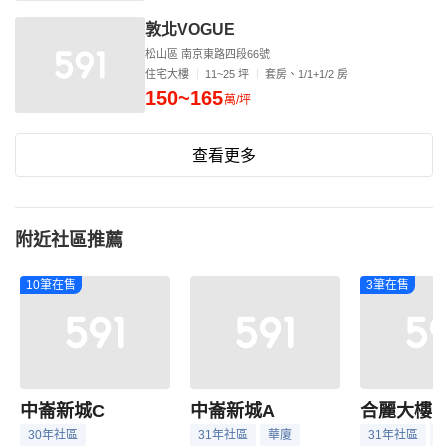
敦北VOGUE
松山區 南京東路四段66號
住宅大樓
11~25 坪
套房、1/1+1/2 房
150~165
萬/坪
查看更多
附近社區推薦
10筆在售
3筆在售
中崙新城C
中崙新城A
合麗大樓
30年社區
31年社區
華廈
31年社區