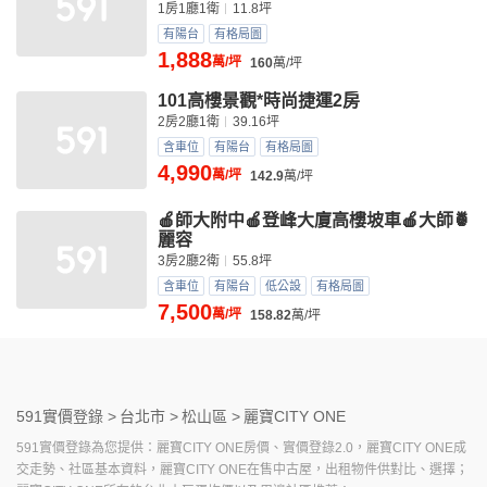
1房1廳1衛
11.8坪
有陽台
有格局圖
1,888
萬/坪
160
萬/坪
101高樓景觀*時尚捷運2房
2房2廳1衛
39.16坪
含車位
有陽台
有格局圖
4,990
萬/坪
142.9
萬/坪
🍎師大附中🍎登峰大廈高樓坡車🍎大師🍍
麗容
3房2廳2衛
55.8坪
含車位
有陽台
低公設
有格局圖
7,500
萬/坪
158.82
萬/坪
591實價登錄 >
台北市 >
松山區 >
麗寶CITY ONE
591實價登錄為您提供：麗寶CITY ONE房價、實價登錄2.0，麗寶CITY ONE成
交走勢、社區基本資料，麗寶CITY ONE在售中古屋，出租物件供對比、選擇；