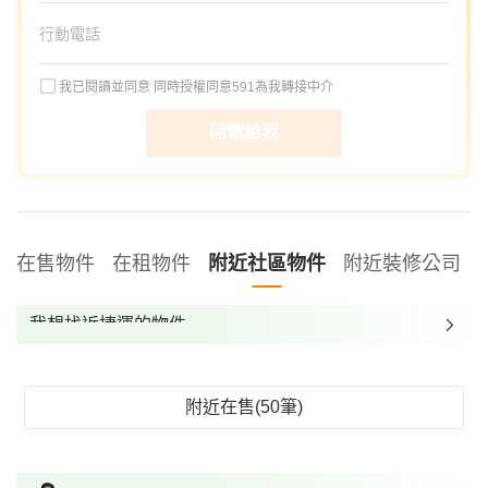
我已閱讀並同意
同時授權同意591為我轉接中介
回電給我
在售物件
在租物件
附近社區物件
附近裝修公司
我想找近捷運的物件
我想找裝潢較好的物件
我想找配備瓦斯爐的物件
附近在售(50筆)
我想找廁所開窗的物件
我想找具垃圾處理的物件