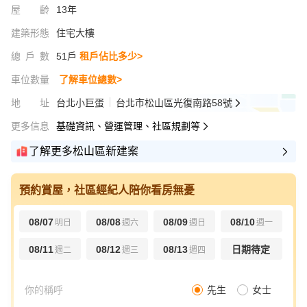
屋齡
13年
建築形態
住宅大樓
總戶數
51戶
租戶佔比多少>
車位數量
了解車位總數>
地址
台北小巨蛋
台北市松山區光復南路58號
更多信息
基礎資訊、營運管理、社區規劃等
了解更多松山區新建案
預約賞屋，社區經紀人陪你看房無憂
08/07
08/08
08/09
08/10
明日
週六
週日
週一
08/11
08/12
08/13
日期待定
週二
週三
週四
先生
女士