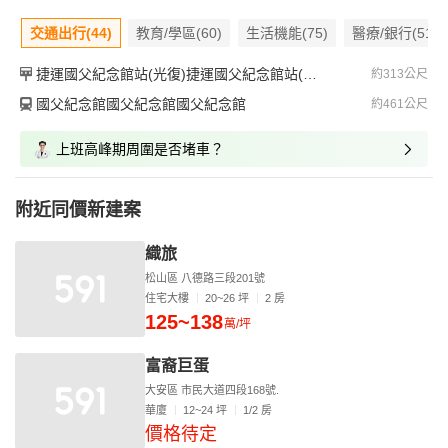
交通出行(44)
教育/學區(60)
生活機能(75)
醫療/銀行(51)
捷運國父紀念館站(光復)捷運國父紀念館站(光復)捷運國父紀念館站(光復)
約313公尺
國父紀念館國父紀念館國父紀念館
約461公尺
上班高峰期周圍是否堵車？
附近同價新建案
織旅
松山區 八德路三段201號
住宅大樓
20~26 坪
2 房
125~138
萬/坪
富裔巨蛋
大安區 市民大道四段168號.
華廈
12~24 坪
1/2 房
價格待定