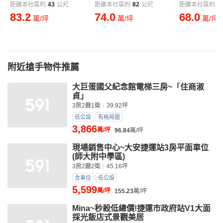
距離本社區約
43
公尺
距離本社區約
82
公尺
距離本社區約
8
83.2
74.0
68.0
萬/坪
萬/坪
萬/坪
附近搶手物件推薦
大巨蛋國父紀念館電梯三房~「住商淑
貞」
3房2廳1衛
39.92坪
低公設
有格局圖
3,866
萬/坪
96.84
萬/坪
現場銷售中心~大安捷運站3房平面車位
(師大附中學區)
3房2廳2衛
45.16坪
含車位
低公設
5,599
萬/坪
155.23
萬/坪
Mina~秒殺低總價!捷運市政府站V1大面
採光飯店式景觀美居