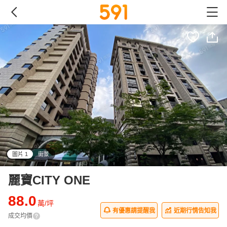
圖片 1
街景
all
麗寶CITY ONE
88.0
萬/坪
有優惠請提醒我
近期行情告知我
成交均價