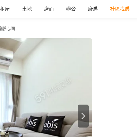
租屋
土地
店面
辦公
廠房
社區找房
鼎靜心園
a