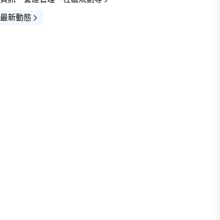
最新動態
入圍
查看全部
宣傳圖(5)
3D示意圖(5)
平面圖(5)