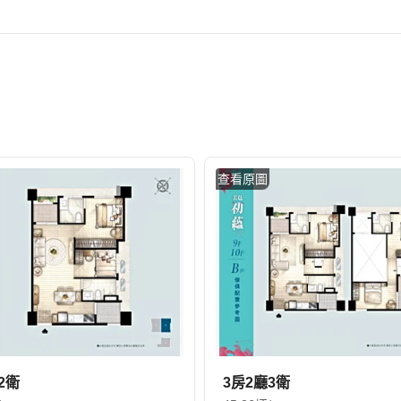
查看原圖
2衛
3房2廳3衛