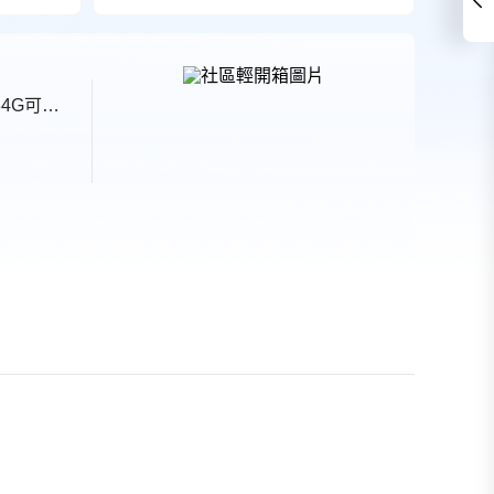
2. 社區規劃：社區為純住宅規劃，住戶出入單純，標準層樓高3.4米；建築結構採筏式基礎，耐震係數0.34G可承受高達六級地震。