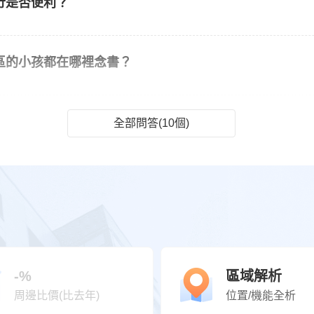
行是否便利？
區的小孩都在哪裡念書？
全部問答(10個)
-%
區域解析
周邊比價(比去年)
位置/機能全析