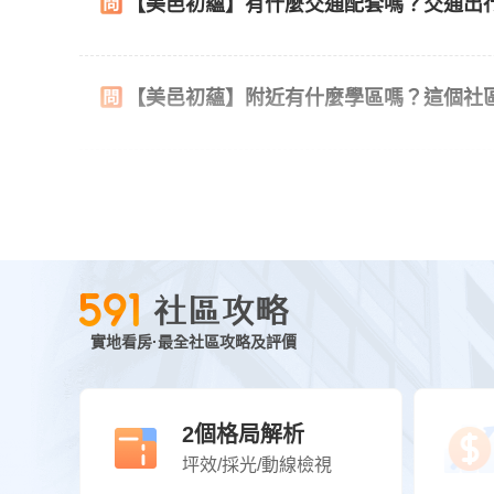
【美邑初蘊】有什麼交通配套嗎？交通出
【美邑初蘊】附近有什麼學區嗎？這個社
實地看房·最全社區攻略及評價
2個格局解析
坪效/採光/動線檢視