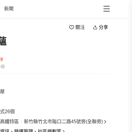
新聞
關注
分享
蘊
/坪
屋
戶
式26個
高鐵特區
新竹縣竹北市隘口二路45號旁(全聯旁)
資訊、營運管理、社區規劃等