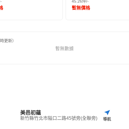
-
45.26坪/-
格
暫無價格
定時更新）
暫無數據
美邑初蘊
新竹縣竹北市隘口二路45號旁(全聯旁)
導航