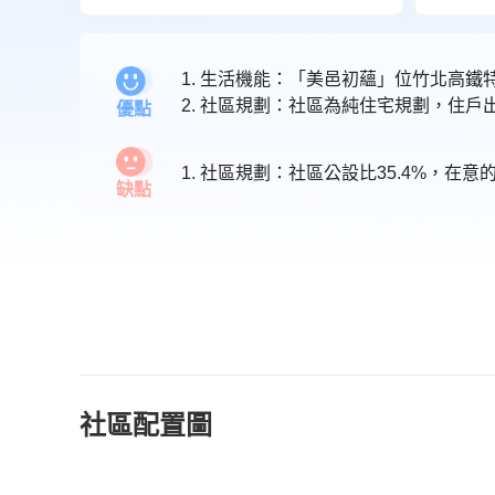
1. 生活機能：「美邑初蘊」位竹北高
優點
1. 社區規劃：社區公設比35.4%，在
缺點
社區配置圖