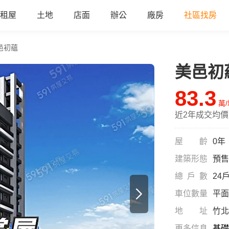
租屋
土地
店面
辦公
廠房
社區找房
邑初蘊
美邑初
all
83.3
萬
近2年成交均價
屋齡
0年
建築形態
預售
總戶數
24
車位數量
平面
地址
竹北
更多信息
基礎