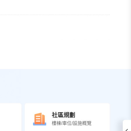
社區規劃
樓棟/車位/設施概覽