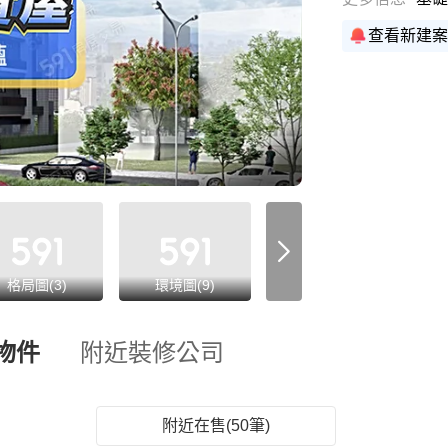
查看新建案
格局圖(3)
環境圖(9)
交通圖(2)
物件
附近裝修公司
附近在售(50筆)