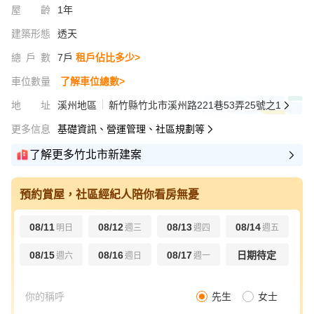
屋齡
1年
建築形態
透天
總戶數
7戶
租戶佔比多少>
車位數量
了解車位總數>
地址
溪州地區
新竹縣竹北市溪州路221巷53弄25號之1
更多信息
基礎資訊、營運管理、社區規劃等
了解更多竹北市新建案
預約賞屋，社區經紀人陪你看房無憂
08/11
08/12
08/13
08/14
明日
週三
週四
週五
08/15
08/16
08/17
日期待定
週六
週日
週一
先生
女士