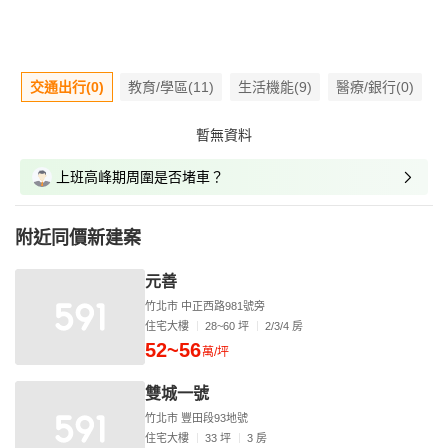
交通出行(0)
教育/學區(11)
生活機能(9)
醫療/銀行(0)
暫無資料
上班高峰期周圍是否堵車？
附近同價新建案
元善
竹北市 中正西路981號旁
住宅大樓
28~60 坪
2/3/4 房
52~56
萬/坪
雙城一號
竹北市 豐田段93地號
住宅大樓
33 坪
3 房