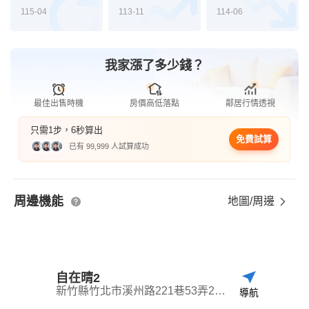
115-04
113-11
114-06
我家漲了多少錢？
最佳出售時機
房價高低落點
鄰居行情透視
只需1步，6秒算出
免費試算
已有 99,999 人試算成功
周邊機能
地圖/周邊
自在晴2
新竹縣竹北市溪州路221巷53弄25號之1
導航