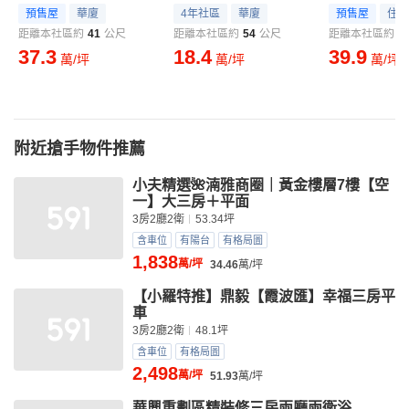
預售屋
華廈
4年社區
華廈
預售屋
住宅
距離本社區約
41
公尺
距離本社區約
54
公尺
距離本社區約
5
37.3
18.4
39.9
萬/坪
萬/坪
萬/坪
附近搶手物件推薦
小夫精選🌺湳雅商圈｜黃金樓層7樓【空
一】大三房＋平面
3房2廳2衛
53.34坪
含車位
有陽台
有格局圖
1,838
萬/坪
34.46
萬/坪
【小羅特推】鼎毅【霞波匯】幸福三房平
車
3房2廳2衛
48.1坪
含車位
有格局圖
2,498
萬/坪
51.93
萬/坪
華興重劃區精裝修三房兩廳兩衛浴