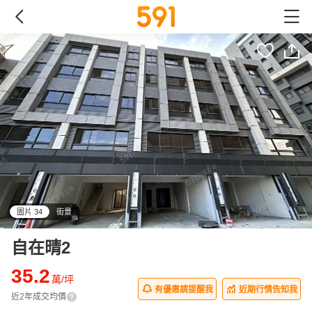
圖片 34
街景
all
自在晴2
35.2
萬/坪
有優惠請提醒我
近期行情告知我
近2年成交均價