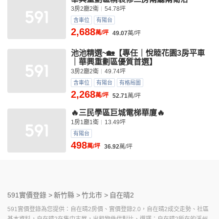
3房2廳2衛
54.78坪
含車位
有陽台
2,688
萬/坪
49.07
萬/坪
池池精選~🏡【專任｜悅睦花園3房平車
｜華興重劃區優質首選】
3房2廳2衛
49.74坪
含車位
有陽台
有格局圖
2,268
萬/坪
52.71
萬/坪
🔥三民學區巨城電梯華廈🔥
1房1廳1衛
13.49坪
有陽台
498
萬/坪
36.92
萬/坪
591實價登錄 >
新竹縣 >
竹北市 >
自在晴2
591實價登錄為您提供：自在晴2房價、實價登錄2.0，自在晴2成交走勢、社區