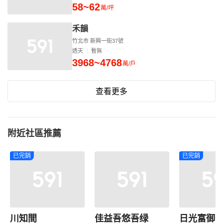
58~62
萬/坪
禾韻
竹北市 新興一街37號
透天
暫無
3968~4768
萬/戶
查看更多
附近社區推薦
已完銷
已完銷
川知間
佳益吾悠吾绿
日光富御