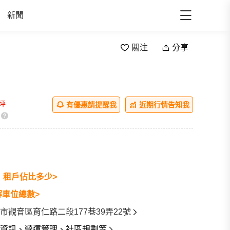
新聞
關注
分享
/坪
有優惠請提醒我
近期行情告知我
戶
租戶佔比多少>
解車位總數>
市觀音區育仁路二段177巷39弄22號
資訊、營運管理、社區規劃等