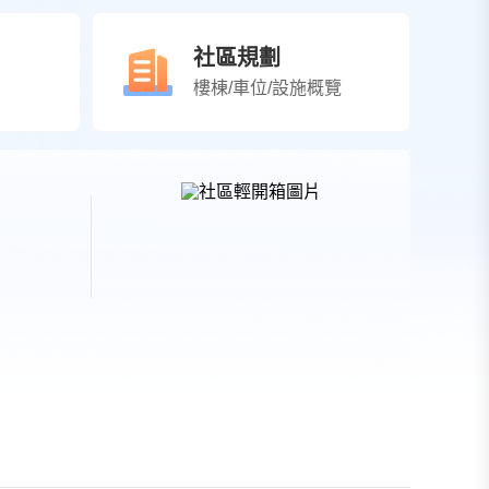
社區規劃
樓棟/車位/設施概覽