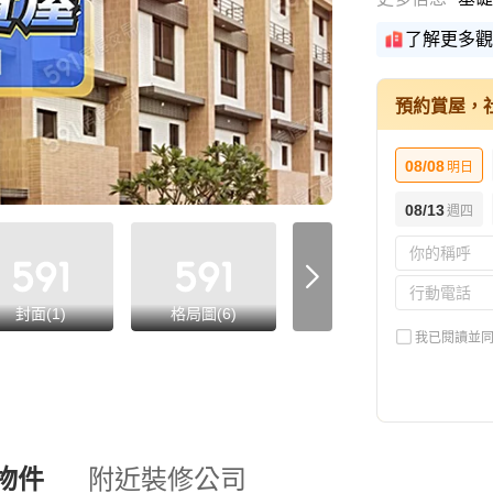
了解更多觀
預約賞屋，
08/08
明日
08/13
週四
封面(1)
格局圖(6)
樣品屋(13)
我已閱讀並
物件
附近裝修公司