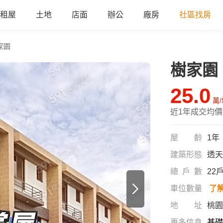
租屋
土地
店面
辦公
廠房
社區找房
家園
樹家園
25.0
萬
近1年成交均價
屋齡
1年
建築形態
透天
總戶數
22
車位數量
了
地址
桃園
更多信息
基礎