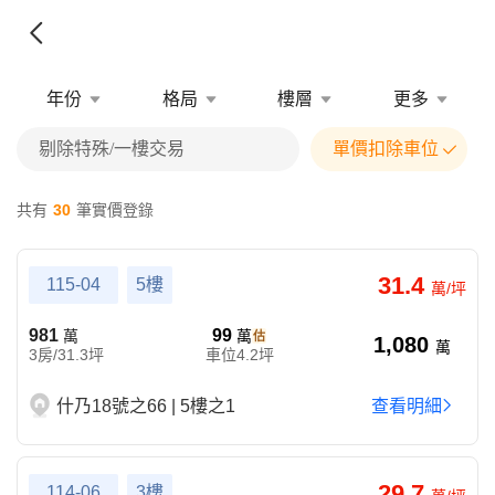
年份
格局
樓層
更多
剔除特殊/一樓交易
單價扣除車位
共有
30
筆實價登錄
31.4
115-04
5樓
萬/坪
981
99
萬
萬
1,080
萬
3房/31.3坪
車位4.2坪
什乃18號之66 | 5樓之1
查看明細
29.7
114-06
3樓