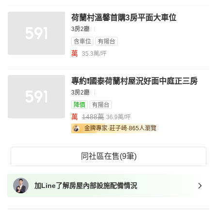
荷蘭村溫馨首購3房平面大車位
3房2廳
含車位
有陽台
萬
35.3萬/坪
專約❗國泰荷蘭村屋況好面中庭正三房
3房2廳
降價
有陽台
萬
1488萬
36.9萬/坪
金牌專家·莊子崎
·865人瀏覽
同社區在售(9筆)
加Line了解房屋內部設施配備情況