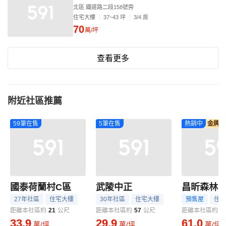
北區 鐵道路二段158號旁
住宅大樓
37~43 坪
3/4 房
70
萬/坪
查看更多
附近社區推薦
59筆在售
5筆在售
熱銷中
金牌專
國泰荷蘭村C區
武陵中正
昌昕森林
27年社區
住宅大樓
30年社區
住宅大樓
預售屋
住宅
距離本社區約
21
公尺
距離本社區約
57
公尺
距離本社區約
1
33.9
29.9
61.0
萬/坪
萬/坪
萬/坪