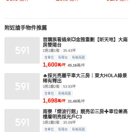
附近搶手物件推薦
首購族看過來💥金雅重劃【昕天地】大兩
房雙陽台
2房2廳1衛
35.43坪
含車位
有陽台
有格局圖
1,600
萬/坪
45.16
萬/坪
🔥採光亮麗平車大三房｜東大HOLA綠景
稀有釋出
3房2廳2衛
53.93坪
含車位
有格局圖
1,698
萬/坪
31.49
萬/坪
南寮「煙波行館」靚亮㊣三房✚車位㊝高
樓層明亮採光戶C3
3房2廳2衛
35.09坪
含車位
有陽台
有格局圖