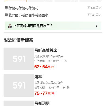
荷蘭村荷蘭村荷蘭村
約134公尺
載熙國小載熙國小載熙國小
約643公尺
上班高峰期周圍是否堵車？
附近同價新建案
昌昕森林首席
北區 武陵路218巷48號旁
住宅大樓
38~42 坪
3 房
62~64
萬/坪
鴻萃
北區 鐵道路二段207號旁
住宅大樓
42~57 坪
3/4 房
75~77
萬/坪
昌傑玥玥