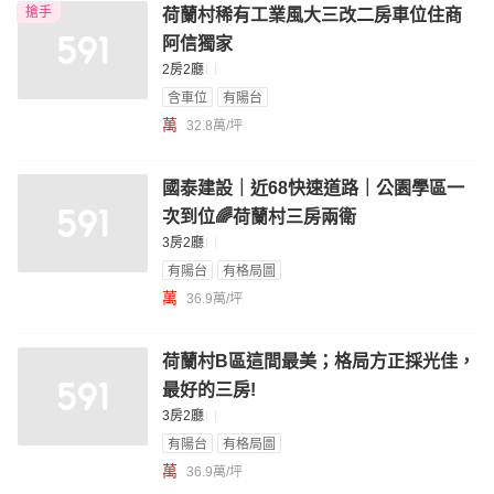
搶手
荷蘭村稀有工業風大三改二房車位住商
阿信獨家
2房2廳
含車位
有陽台
萬
32.8萬/坪
國泰建設｜近68快速道路｜公園學區一
次到位🌈荷蘭村三房兩衛
3房2廳
有陽台
有格局圖
萬
36.9萬/坪
荷蘭村B區這間最美；格局方正採光佳，
最好的三房!
3房2廳
有陽台
有格局圖
萬
36.9萬/坪