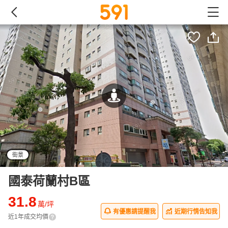
街景
國泰荷蘭村B區
31.8
萬/坪
有優惠請提醒我
近期行情告知我
近1年成交均價