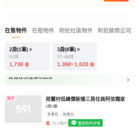
在售物件
在租物件
附近社區物件
附近裝修公司
2房(1筆) >
3房(8筆) >
53坪
37~46坪
1,738
1,368~1,628
萬
萬
我想找近捷運的物件
我想找裝潢較好的物件
搶手
荷蘭村低總價新婚三房住商阿信獨家
我想找配備瓦斯爐的物件
3房2廳
我想找廁所開窗的物件
含車位
有陽台
萬
35.4萬/坪
獲取物件詳情
我想找具垃圾處理的物件
我想找近捷運的物件