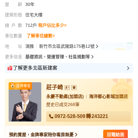
屋齡
30年
建築形態
住宅大樓
總戶數
712戶
租戶佔比多少>
車位數量
了解車位總數>
地址
湳雅
新竹市北區武陵路175巷12號
更多信息
基礎資訊、營運管理、社區規劃等
了解更多北區新建案
金牌專家
莊子崎
永慶不動產(加盟店)
海洋都心影城加盟店
歷史已成交268筆
0972-528-509
轉
243221
預約賞屋，金牌專家陪你看房無憂
回電給我