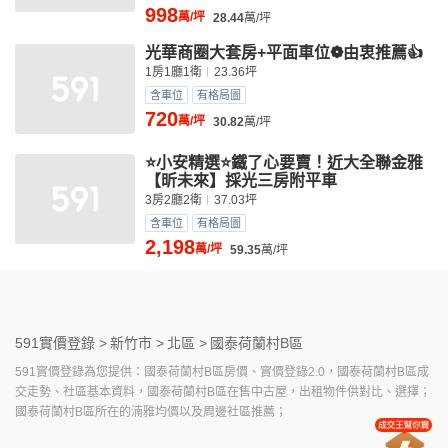
998
萬/坪
28.44
萬/坪
光華商圈大套房+平面車位❁由衷推薦👍
1房1廳1衛
23.36坪
含車位
有格局圖
720
萬/坪
30.82
萬/坪
⭐小安精選⭐鐵了心要賣！近大全聯金雅
【昕未來】採光三房附平車
3房2廳2衛
37.03坪
含車位
有格局圖
2,198
萬/坪
59.35
萬/坪
591實價登錄 >
新竹市 >
北區 >
國泰荷蘭村B區
591實價登錄為您提供：國泰荷蘭村B區房價、實價登錄2.0，國泰荷蘭村B區成
交走勢、社區基本資料，國泰荷蘭村B區在售中古屋，出租物件供對比、選擇；
國泰荷蘭村B區所在的湳雅均價以及周邊社區推薦；