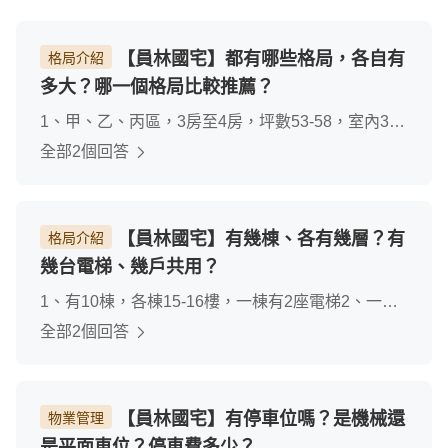
【員林國宅】都有哪些格局，各自有
格局介紹
多大？哪一個格局比較推薦？
1、甲、乙、丙區，3房至4房，坪數53-58，室內35-
38坪，超大格局2、有雙陽台，員員林最大的社區，
全部2個回答
有將近900戶，管理費最便宜，機能最方便，最推薦
四房改三房的格局，房間大，住起來舒服
【員林國宅】有幾棟、各有幾層？有
格局介紹
幾台電梯、幾戶共用？
1、有10棟，各棟15-16樓，一棟有2座電梯2、一樓
有4戶，2座電梯，很快，不用等待，近期電梯會全
全部2個回答
部更新
【員林國宅】有停車位嗎？是機械還
物業管理
是平面車位？停車費多少？