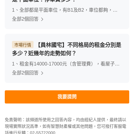
1、全部都是平面車位，有B1及B2，車位都夠，需
用排隊購買，半年一次，每月500元；但是停B1就不
全部2個回答
用每月月費2000元2、周邊有3處停車場，每小時15-
20元，當天最高150元，距離在各棟周邊都有，很方
便
【員林國宅】不同格局的租金分別是
市場行情
多少？近幾年的走勢如何？
1、租金有14000-17000元（含管理費），看屋子是
否有裝潢或裝修2、租金近年都有上升，之前14000
全部2個回答
元，大部份都是舊客戶
我要提問
免責聲明：該頻道所使用之回答內容，均由經紀人提供，最終請以
現場實際狀況爲準，如有智慧財產權或其他問題，您可撥打客服電
話進行反饋：02-55722000