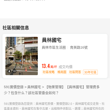
社區相關信息
員林國宅
員林市區生活圈
育英路16號
13.4
成交均價
萬/坪
社區攻略
格局圖
社區問答
30年社區
591實價登錄 >
員林國宅 >
【物業管理】
【員林國宅】管理费多
少？包含什么？該社區管委会如何？
591實價登錄為您提供：員林國宅房價、實價登錄2.0，員林國宅成交走勢、社
區基本資料，員林國宅在售中古屋，出租物件供對比、選擇；員林國宅所在的