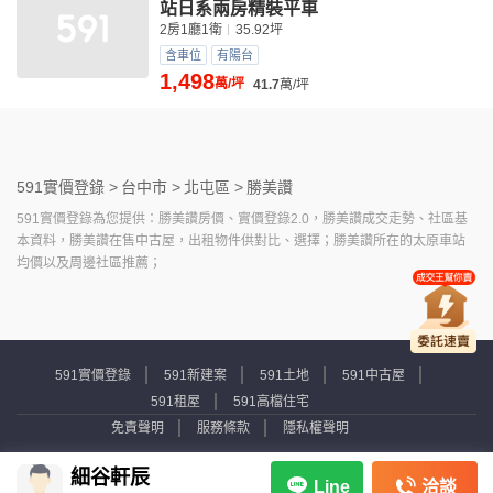
站日系兩房精裝平車
2房1廳1衛
35.92坪
含車位
有陽台
1,498
萬/坪
41.7
萬/坪
591實價登錄 >
台中市 >
北屯區 >
勝美讚
591實價登錄為您提供：勝美讚房價、實價登錄2.0，勝美讚成交走勢、社區基
本資料，勝美讚在售中古屋，出租物件供對比、選擇；勝美讚所在的太原車站
均價以及周邊社區推薦；
591實價登錄
591新建案
591土地
591中古屋
591租屋
591高檔住宅
免責聲明
服務條款
隱私權聲明
Copyright © 2007-2026 by Addcn Technology Co., Ltd. All Rights reserved.
細谷軒辰
洽談
Line