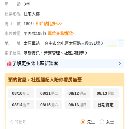
屋齡
3年
建築形態
住宅大樓
總戶數
180戶
租戶佔比多少>
車位數量
平面式198個
車位交易情況>
地址
太原車站
台中市北屯區太原路三段391號
更多信息
基礎資訊、營運管理、社區規劃等
了解更多北屯區新建案
預約賞屋，社區經紀人陪你看房無憂
08/10
08/11
08/12
08/13
明日
週二
週三
週四
08/14
08/15
08/16
日期待定
週五
週六
週日
先生
女士