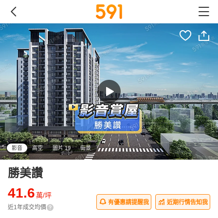
影音
高空
圖片 19
街景
勝美讚
41.6
萬/坪
有優惠請提醒我
近期行情告知我
近1年成交均價