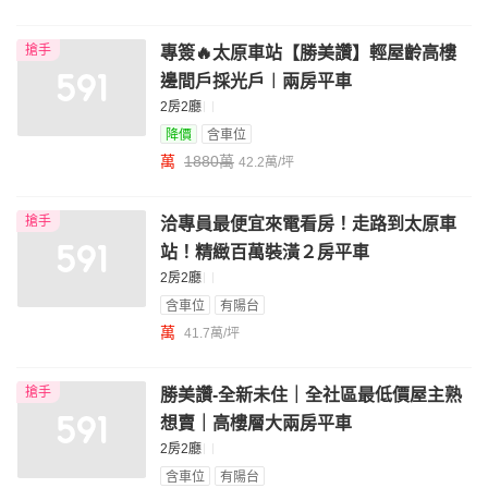
搶手
專簽🔥太原車站【勝美讚】輕屋齡高樓
邊間戶採光戶︱兩房平車
2房2廳
降價
含車位
萬
1880萬
42.2萬/坪
搶手
洽專員最便宜來電看房！走路到太原車
站！精緻百萬裝潢２房平車
2房2廳
含車位
有陽台
萬
41.7萬/坪
搶手
勝美讚-全新未住｜全社區最低價屋主熟
想賣｜高樓層大兩房平車
2房2廳
含車位
有陽台