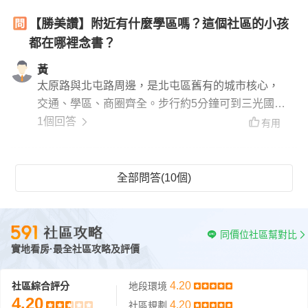
心」、「台中市立老人復健綜合醫院」都將落腳北
【勝美讚】附近有什麼學區嗎？這個社區的小孩
屯區，新增的「國道1號新增系統交流道銜接台74
都在哪裡念書？
線」，勢必能緩解環中路、中清路長期壅塞問題，
提供大家更加便利快速的通行時間。勝美讚鄰近的
黃
機捷特區、單元12也持續提供發展，帶動機能與人
太原路與北屯路周邊，是北屯區舊有的城市核心，
口的成長。
交通、學區、商圈齊全。步行約5分鐘可到三光國
中、走路約10分鐘可到北屯國小。
1個回答
有用
全部問答(10個)
同價位社區幫對比
實地看房·最全社區攻略及評價
4.20
社區綜合評分
地段環境
4.20
4.20
社區規劃