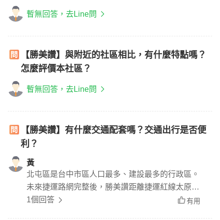
暫無回答，去Line問
【勝美讚】與附近的社區相比，有什麼特點嗎？
怎麼評價本社區？
暫無回答，去Line問
【勝美讚】有什麼交通配套嗎？交通出行是否便
利？
黃
北屯區是台中市區人口最多、建設最多的行政區。
未來捷運路網完整後，勝美讚距離捷運紅線太原站
僅200米，步行3分鐘可達，捷運宅價值未來可期。
1個回答
有用
「漢神洲際購物中心」、「北屯國民暨兒童運動中