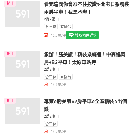
搶手
看完這間你會忍不住按讚✨北屯日系精裝
我想找配備瓦斯爐的物件
兩房平車！我是承辦！
我想找廁所開窗的物件
2房2廳
含車位
有陽台
我想找具垃圾處理的物件
萬
41.7萬/坪
獲取物件詳情
我想找近捷運的物件
搶手
承辦！勝美讚！精裝系統櫃！中高樓兩
房+B3平車！太原車站旁
2房2廳
含車位
有陽台
萬
43.6萬/坪
搶手
專簽⭐勝美讚⭐2房平車⭐全室精裝⭐出價
談
2房2廳
含車位
萬
43.7萬/坪