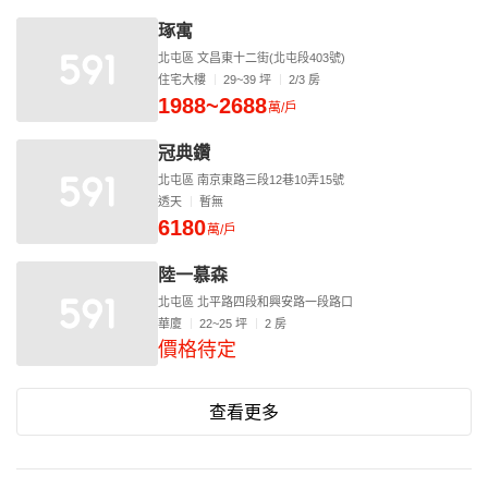
琢寓
北屯區 文昌東十二街(北屯段403號)
住宅大樓
29~39 坪
2/3 房
1988~2688
萬/戶
冠典鑽
北屯區 南京東路三段12巷10弄15號
透天
暫無
6180
萬/戶
陸一慕森
北屯區 北平路四段和興安路一段路口
華廈
22~25 坪
2 房
價格待定
查看更多