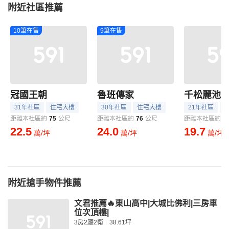
附近社區推薦
10筆在售
9筆在售
冠國王朝
魯班傳家
千松麗池
31年社區
住宅大樓
30年社區
住宅大樓
21年社區
距離本社區約
75
公尺
距離本社區約
76
公尺
距離本社區約
8
22.5
24.0
19.7
萬/坪
萬/坪
萬/坪
附近搶手物件推薦
文君推薦🔥東山高中|大城比佛利|三房車
位次頂樓|
3房2廳2衛
38.61坪