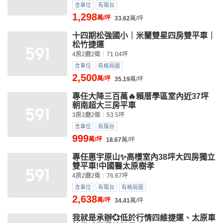
含車位
有陽台
1,298
萬/坪
33.62
萬/坪
十四期松強國小｜米蘭雙星四房雙平車｜
松竹捷運
4房2廳2衛
71.04坪
含車位
有格局圖
2,500
萬/坪
35.19
萬/坪
專任大降三百萬🔥賴厝學區室內近37坪
朝南超大三房平車
3房2廳2衛
53.5坪
含車位
有陽台
999
萬/坪
18.67
萬/坪
專任惠宇原山✨高樓室內38坪大四房獨立
雙平車!中國醫太原樹孝
4房2廳2衛
76.67坪
含車位
有陽台
有格局圖
2,638
萬/坪
34.41
萬/坪
我就是承辦💞低於行情四維捷運、太原車