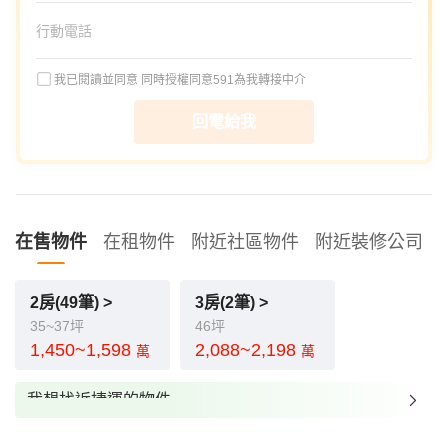
我已閱讀並同意
同時授權同意591為我轉接中介
回電給我
在售物件
在租物件
附近社區物件
附近裝修公司
2房(49筆) >
3房(2筆) >
35~37坪
46坪
1,450~1,598
2,088~2,198
萬
萬
我想找近捷運的物件
我想找裝潢較好的物件