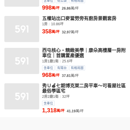
含車位
低公設
有格局圖
998
萬/坪
26.86
萬/坪
五權站出口麥當勞旁有廚房景觀套房
1房
10.86坪
358
萬/坪
32.97
萬/坪
西屯核心・精緻美學｜康朵高樓層一房附
車位｜首購置產優選
1房1廳1衛
25.6坪
含車位
有陽台
有格局圖
968
萬/坪
37.81
萬/坪
秀Ｕ🍎七期博克萊二房平車～可看屋社區
最俗學區宅
2房2廳1衛
32坪
含車位
1,318
萬/坪
41.19
萬/坪