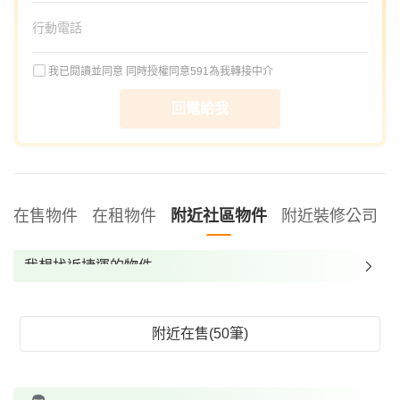
我已閱讀並同意
同時授權同意591為我轉接中介
回電給我
在售物件
在租物件
附近社區物件
附近裝修公司
我想找近捷運的物件
我想找裝潢較好的物件
我想找配備瓦斯爐的物件
附近在售(50筆)
我想找廁所開窗的物件
我想找具垃圾處理的物件