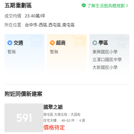
五期重劃區
了解生活圈具體規劃
成交均價
23.40萬/坪
所在位置
台中市-西區,西屯區,南屯區
交通
超商
學區
暫無
暫無
東興國民小學
立漢口國民中學
大新國民小學
附近同價新建案
國聚之穎
南屯區 大墩五街、大昌街
住宅大樓
48~53 坪
4 房
價格待定