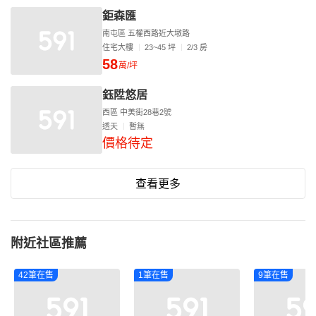
鉅森匯
南屯區 五權西路近大墩路
住宅大樓
23~45 坪
2/3 房
58
萬/坪
鈺陞悠居
西區 中美街28巷2號
透天
暫無
價格待定
查看更多
附近社區推薦
42筆在售
1筆在售
9筆在售