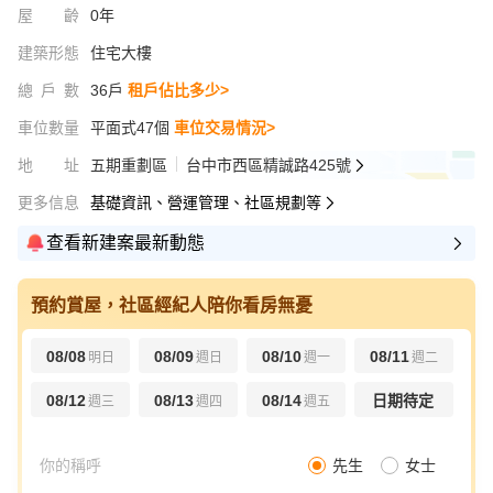
屋齡
0年
建築形態
住宅大樓
總戶數
36戶
租戶佔比多少>
車位數量
平面式47個
車位交易情況>
地址
五期重劃區
台中市西區精誠路425號
更多信息
基礎資訊、營運管理、社區規劃等
查看新建案最新動態
預約賞屋，社區經紀人陪你看房無憂
08/08
08/09
08/10
08/11
明日
週日
週一
週二
08/12
08/13
08/14
日期待定
週三
週四
週五
先生
女士