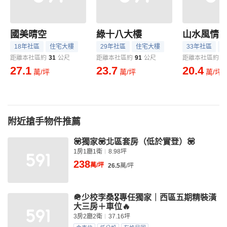
國美晴空
綠十八大樓
山水風情
18年社區
住宅大樓
29年社區
住宅大樓
33年社區
距離本社區約
31
公尺
距離本社區約
91
公尺
距離本社區約
1
27.1
23.7
20.4
萬/坪
萬/坪
萬/坪
附近搶手物件推薦
💟獨家💟北區套房（低於實登）💟
1房1廳1衛
8.98坪
238
萬/坪
26.5
萬/坪
🪖少校李桑🎖專任獨家｜西區五期精裝潢
大三房＋車位🔥
3房2廳2衛
37.16坪