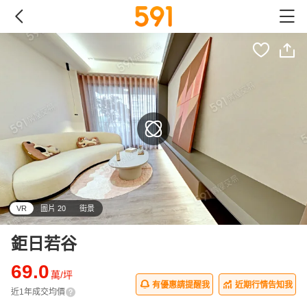
VR
圖片 20
街景
鉅日若谷
69.0
萬/坪
有優惠請提醒我
近期行情告知我
近1年成交均價