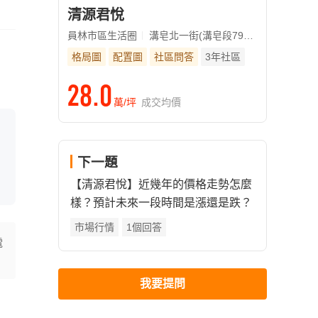
清源君悅
員林市區生活圈
溝皂北一街(溝皂段791-8地號)
格局圖
配置圖
社區問答
3年社區
28.0
萬/坪
成交均價
下一題
【清源君悅】近幾年的價格走勢怎麼
樣？預計未來一段時間是漲還是跌？
市場行情
1個回答
電
我要提問