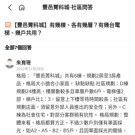
豐邑菁科城
·社區問答
【豐邑菁科城】有幾棟、各有幾層？有幾台電
梯、幾戶共用？
全部7個回答
朱育琝
2022年11月28日
格局：「豐邑菁科城」共有6棟，規劃2房至3房產
品，格局大小適合小家庭。 缺點缺點 社區規劃：D棟
規劃24樓高，樓層數較多且單層戶數6戶、電梯僅2
部，梯戶比1：3，留意上下樓等待時間較長；社區有
規劃店面，須留意外部人員進出的安全性；另外，C
棟為社會住宅，對部分客群稍有抗性。 格局規劃：整
體來看，格局都算方正，不過少數戶別僅有單面採
光，如A2、A5、B2、B5戶，且因單面採光的關係，