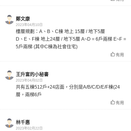
鄭文康
2023年04月10日
樓層規劃：A、B、C棟 地上 15層 / 地下5層
D、E、F棟 地上24層 / 地下5層 A~D = 6戶兩梯 E~F =
5戶兩梯 (其中C棟為社會住宅)
有用
王升富的小秘書
2023年04月02日
共有五棟512戶+24店面，分別是A/B/C/D/E/F棟(24
層，兩梯6戶
有用
林千惠
2023年02月22日