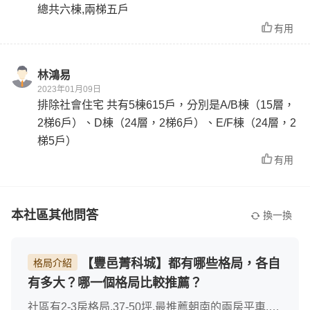
總共六棟,兩梯五戶
有用
林鴻易
2023年01月09日
排除社會住宅 共有5棟615戶，分別是A/B棟（15層，
2梯6戶）、D棟（24層，2梯6戶）、E/F棟（24層，2
梯5戶）
有用
本社區其他問答
換一換
【豐邑菁科城】都有哪些格局，各自
格局介紹
有多大？哪一個格局比較推薦？
社區有2-3房格局,37-50坪,最推薦朝南的兩房平車,永