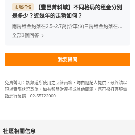
【豐邑菁科城】不同格局的租金分別
市場行情
是多少？近幾年的走勢如何？
兩房租金約落在2.5~2.7萬(含車位)三房租金約落在
2.8~3.5萬(含車位)依周邊租金行情,定價稍高不過一
全部3個回答
切依室內裝潢與否&家具家電配置,實際與屋主洽談為
主
我要提問
免責聲明：該頻道所使用之回答內容，均由經紀人提供，最終請以
現場實際狀況爲準，如有智慧財產權或其他問題，您可撥打客服電
話進行反饋：02-55722000
社區相關信息