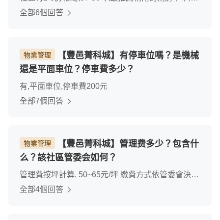
久棟距,採光好,晚上還有夜景看
全部6個回答
【豐邑菁科城】有停車位嗎？是機械
物業管理
還是平面車位？停車費多少？
有,平面車位,停車費200元
全部7個回答
【豐邑菁科城】管理费多少？包含什
物業管理
么？該社區管委会如何？
管理費按坪計算, 50~65元/坪 繳費方式依管委會決議
(目前陸續交屋中,尚未成立管委會)社區群組非常多熱
全部4個回答
心鄰居,相信未來一定是管理完善的優質社區