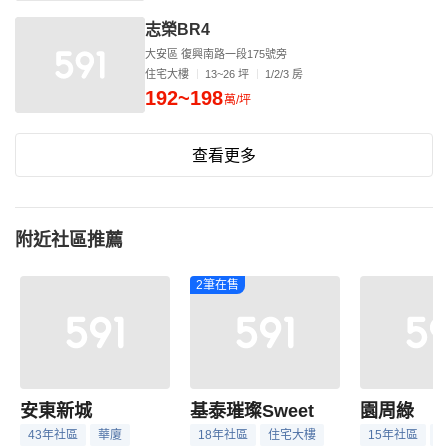
志榮BR4
大安區 復興南路一段175號旁
住宅大樓
13~26 坪
1/2/3 房
192~198
萬/坪
查看更多
附近社區推薦
2筆在售
安東新城
基泰璀璨Sweet
園周綠
43年社區
華廈
18年社區
住宅大樓
15年社區