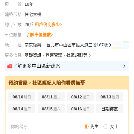
屋齡
18年
建築形態
住宅大樓
總戶數
26戶
租戶佔比多少>
車位數量
了解車位總數>
地址
南京復興
台北市中山區市民大道三段167號
更多信息
基礎資訊、營運管理、社區規劃等
了解更多中山區新建案
預約賞屋，社區經紀人陪你看房無憂
08/10
08/11
08/12
08/13
明日
週二
週三
週四
08/14
08/15
08/16
日期待定
週五
週六
週日
先生
女士