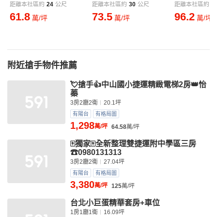
距離本社區約
24
公尺
距離本社區約
30
公尺
距離本社區約
5
61.8
73.5
96.2
萬/坪
萬/坪
萬/坪
附近搶手物件推薦
💘搶手👍中山國小捷運精緻電梯2房👑怡
蓁
3房2廳2衛
20.1坪
有陽台
有格局圖
1,298
萬/坪
64.58
萬/坪
🀄獨家🀄全新整理雙捷運附中學區三房
☎0980131313
3房2廳2衛
27.04坪
有陽台
有格局圖
3,380
萬/坪
125
萬/坪
台北小巨蛋精華套房+車位
1房1廳1衛
16.09坪