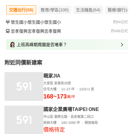
交通出行(58)
教育/學區(100)
生活機能(64)
醫療/銀行(47)
懷生國小懷生國小懷生國小
約94公尺
忠孝復興忠孝復興忠孝復興
約496公尺
上班高峰期周圍是否堵車？
附近同價新建案
親家JIA
大安區 安東街35號
住宅大樓
11~27 坪
1/2/2+1 房
168~173
萬/坪
國家企業廣場TAIPEI ONE
中山區 復興北路、長安東路二段口
商辦大樓
100~1000 坪
開放格局
價格待定