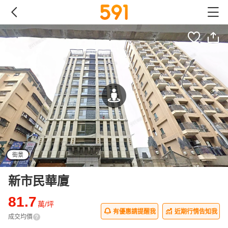
街景
新市民華廈
81.7
萬/坪
有優惠請提醒我
近期行情告知我
成交均價