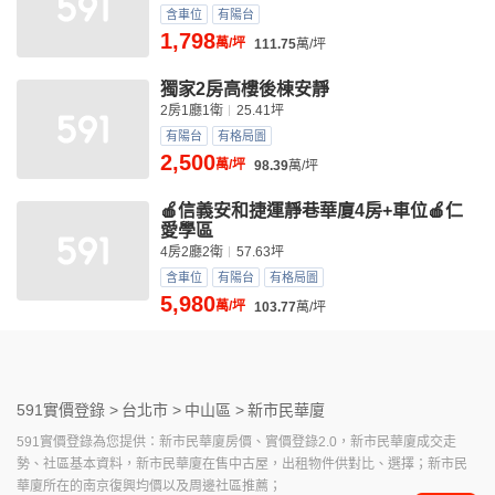
含車位
有陽台
1,798
萬/坪
111.75
萬/坪
獨家2房高樓後棟安靜
2房1廳1衛
25.41坪
有陽台
有格局圖
2,500
萬/坪
98.39
萬/坪
🍎信義安和捷運靜巷華廈4房+車位🍎仁
愛學區
4房2廳2衛
57.63坪
含車位
有陽台
有格局圖
5,980
萬/坪
103.77
萬/坪
591實價登錄 >
台北市 >
中山區 >
新市民華廈
591實價登錄為您提供：新市民華廈房價、實價登錄2.0，新市民華廈成交走
勢、社區基本資料，新市民華廈在售中古屋，出租物件供對比、選擇；新市民
華廈所在的南京復興均價以及周邊社區推薦；