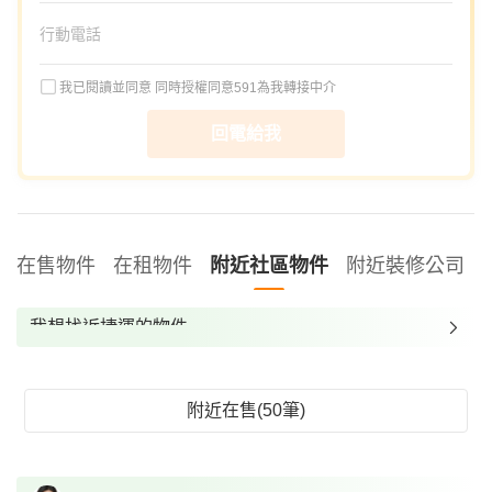
我已閱讀並同意
同時授權同意591為我轉接中介
回電給我
在售物件
在租物件
附近社區物件
附近裝修公司
我想找近捷運的物件
我想找裝潢較好的物件
我想找配備瓦斯爐的物件
附近在售(50筆)
我想找廁所開窗的物件
我想找具垃圾處理的物件