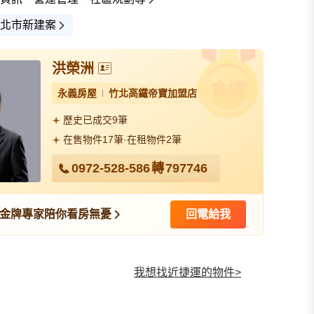
北市新建案
洪榮洲
永義房屋
竹北高鐵帝寶加盟店
查看全部
歷史已成交9筆
在售物件17筆·在租物件2筆
0972-528-586
轉
797746
金牌專家陪你看房無憂
回電給我
我想找近捷運的物件
>
我想找裝潢較好的物件
>
我想找配備瓦斯爐的物件
>
我想找廁所開窗的物件
>