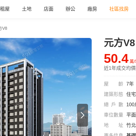
租屋
土地
店面
辦公
廠房
社區找房
方V8
元方V8
all
50.4
萬
近1年成交均價
屋齡
7年
建築形態
住宅
總戶數
10
車位數量
平面
地址
竹北
更多信息
基礎