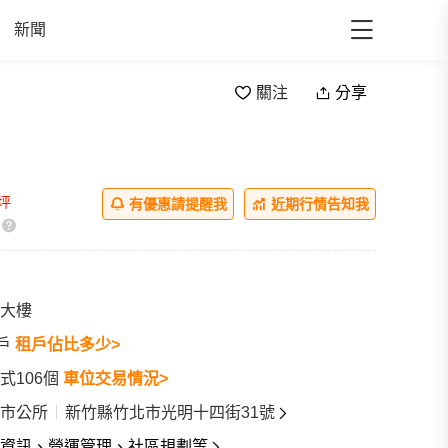
新聞
關注
分享
/坪
有優惠請提醒我
近期行情告知我
大樓
0戶
租戶佔比多少>
式106個
車位交易情況>
市公所
新竹縣竹北市光明十四街31號
資訊、營運管理、社區規劃等