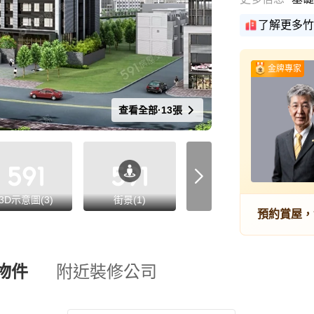
了解更多竹
金牌專家
查看全部·13張
3D示意圖(3)
街景(1)
預約賞屋，
物件
附近裝修公司