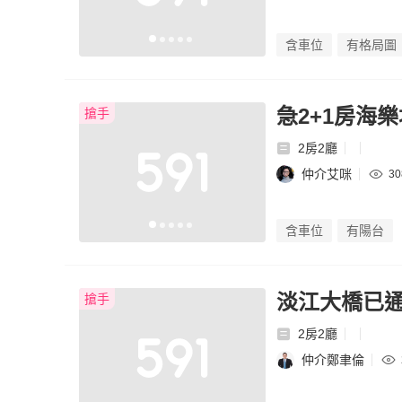
含車位
有格局圖
急2+1房海
搶手
2房2廳
仲介艾咪
3
含車位
有陽台
淡江大橋已通
搶手
2房2廳
仲介鄭聿倫