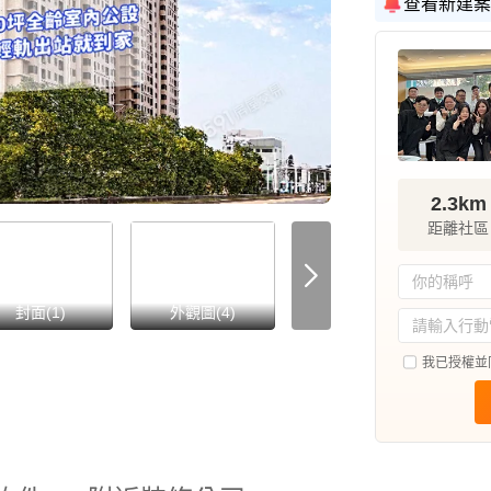
查看新建案
2.3km
距離社區
封面(1)
外觀圖(4)
內景圖(5)
我已授權並