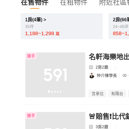
在售物件
在租物件
附近社區
1房(4筆) >
2房(66筆
35坪
24~45坪
1,188~1,298
858~1
萬
名軒海樂地
搶手
2房2廳
仲介陳學長
含車位
有陽台
🚨賠售❗比代
搶手
3房2廳