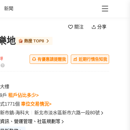
新聞
關注
分享
樂地
熱搜
TOP8
/坪
有優惠請提醒我
近期行情告知我
大樓
29戶
租戶佔比多少>
式1771個
車位交易情況>
新市鎮-海科大
新北市淡水區新市六路一段80號
資訊、營運管理、社區規劃等