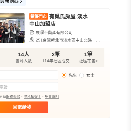
最新動態
入圍
有巢氏房屋-
淡水
績優門市
中山加盟店
展躍不動產有限公司
251台灣新北市淡水區中山北路一段378號真善美大廈
點擊查看
(24小
14人
2筆
1筆
團隊人數
114年社區成交
社區在售>
先生
女士
平面圖(5)
格局圖(2)
樣品屋(10)
同意
服務條款
、
隱私權聲明
、
免責聲明
回電給我