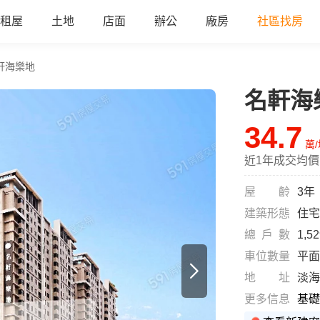
租屋
土地
店面
辦公
廠房
社區找房
軒海樂地
名軒海
34.7
萬
近1年成交均價
屋齡
3年
建築形態
住宅
總戶數
1,5
車位數量
平面
地址
淡海
更多信息
基礎