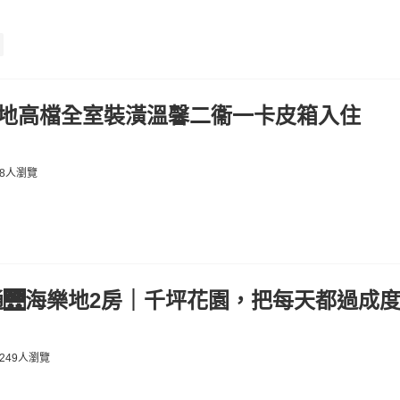
樂地高檔全室裝潢溫馨二衞一卡皮箱入住
08人瀏覽
🌉海樂地2房｜千坪花園，把每天都過成
249人瀏覽