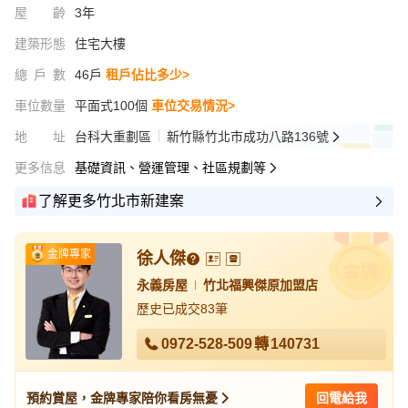
屋齡
3年
建築形態
住宅大樓
總戶數
46戶
租戶佔比多少>
車位數量
平面式100個
車位交易情況>
地址
台科大重劃區
新竹縣竹北市成功八路136號
更多信息
基礎資訊、營運管理、社區規劃等
了解更多竹北市新建案
金牌專家
徐人傑
永義房屋
竹北福興傑原加盟店
歷史已成交83筆
0972-528-509
轉
140731
預約賞屋，金牌專家陪你看房無憂
回電給我