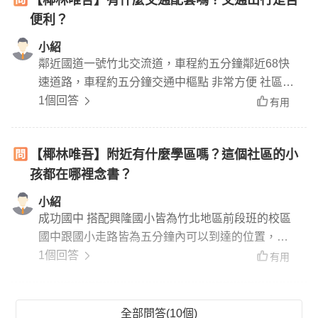
【椰林唯吾】有什麼交通配套嗎？交通出行是否
便利？
小紹
鄰近國道一號竹北交流道，車程約五分鐘鄰近68快
速道路，車程約五分鐘交通中樞點 非常方便 社區旁
臨路皆為雙線道
1個回答
有用
【椰林唯吾】附近有什麼學區嗎？這個社區的小
孩都在哪裡念書？
小紹
成功國中 搭配興隆國小皆為竹北地區前段班的校區
國中跟國小走路皆為五分鐘內可以到達的位置，位
置點佳
1個回答
有用
全部問答(10個)