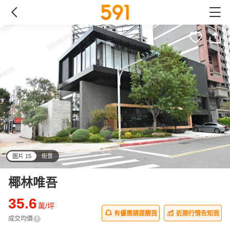
圖片 15
街景
all
椰林唯吾
35.6
萬/坪
有優惠請提醒我
近期行情告知我
成交均價