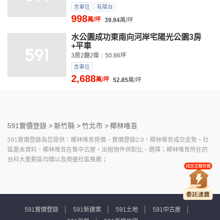
含車位
有陽台
998
萬/坪
39.94
萬/坪
水公園成功東南向河岸宅陽光公園3房
+平車
3房2廳2衛
50.86坪
含車位
2,688
萬/坪
52.85
萬/坪
591實價登錄 >
新竹縣 >
竹北市 >
椰林唯吾
591實價登錄為您提供：椰林唯吾房價、實價登錄2.0，椰林唯吾成交走勢、社
區基本資料，椰林唯吾在售中古屋，出租物件供對比、選擇；椰林唯吾所在的
台科大重劃區均價以及周邊社區推薦；
591實價登錄
591新建案
591土地
591中古屋