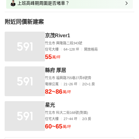
上班高峰期周圍是否堵車？
附近同價新建案
京茂River1
竹北市 興隆路二段343號
住宅大樓
64~128 坪
開放格局
55
萬/坪
縣府 厚居
竹北市 福興路755巷27弄8號旁
電梯公寓
21~26 坪
2/2+1 房
82~86
萬/坪
星光
竹北市 科大二街168號(對面)
住宅大樓
27~44 坪
2/3 房
60~65
萬/坪