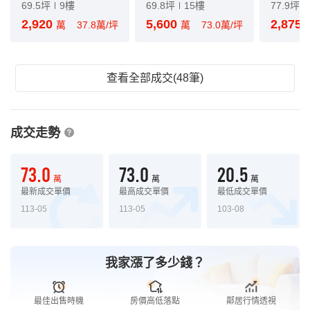
69.5坪
9樓
69.8坪
15樓
77.9坪
2,920
5,600
2,875
萬
37.8萬/坪
萬
73.0萬/坪
查看全部成交(48筆)
成交走勢
73.0
73.0
20.5
萬
萬
萬
最新成交單價
最高成交單價
最低成交單價
113-05
113-05
103-08
我家漲了多少錢？
最佳出售時機
房價高低落點
鄰居行情透視