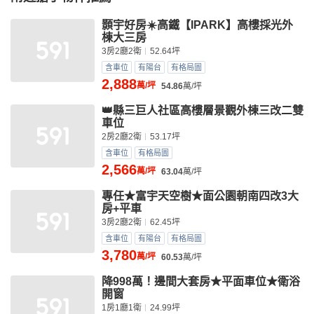
顥宇好房☀️高鐵【IPARK】高樓採光外
棟大三房
3房2廳2衛
52.64坪
含車位
有陽台
有格局圖
2,888
萬/坪
54.86
萬/坪
👑縣三巨人社區高樓層景觀外棟三改二雙
車位
2房2廳2衛
53.17坪
含車位
有格局圖
2,566
萬/坪
63.04
萬/坪
專任★富宇天空樹★面公園朝南四改3大
房+平車
3房2廳2衛
62.45坪
含車位
有陽台
有格局圖
3,780
萬/坪
60.53
萬/坪
降998萬！邊間大套房★平面車位★衛浴
開窗
1房1廳1衛
24.99坪