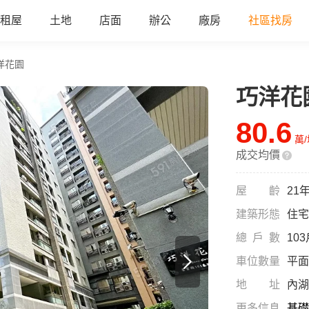
租屋
土地
店面
辦公
廠房
社區找房
洋花園
巧洋花
80.6
萬
成交均價
屋齡
21
建築形態
住宅
總戶數
10
車位數量
平面
地址
內湖
更多信息
基礎