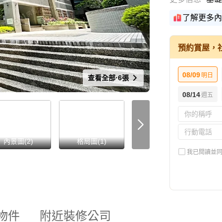
了解更多內
預約賞屋，
08/09
明日
查看全部·6張
08/14
週五
all
內景圖(2)
格局圖(1)
街景(1)
我已閱讀並
物件
附近裝修公司