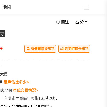
新聞
關注
分享
園
/坪
有優惠請提醒我
近期行情告知我
年
大樓
3戶
租戶佔比多少>
式77個
車位交易情況>
台北市內湖區星雲街161巷2號
資訊、營運管理、社區規劃等