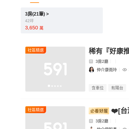
3房(21筆) >
42坪
3,650
萬
稀有『好康
社區精選
3房2廳
仲介康雨玲
含車位
有陽台
❤️[
社區精選
3房2廳