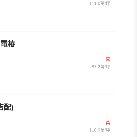
111.0萬/坪
充電樁
萬
87.2萬/坪
店配)
萬
110.9萬/坪