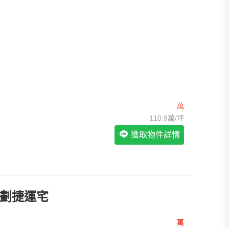
我想找裝潢較好的物件
>
我想找配備瓦斯爐的物件
>
我想找廁所開窗的物件
>
我想找具垃圾處理的物件
>
我想找近捷運的物件
>
萬
110.9萬/坪
獲取物件詳情
重劃捷運宅
萬