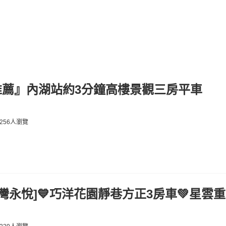
推薦』內湖站約3分鐘高樓景觀三房平車
256人瀏覽
台灣永悅]💙巧洋花園靜巷方正3房車💚星雲