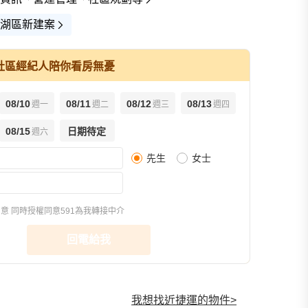
湖區新建案
社區經紀人陪你看房無憂
08/10
08/11
08/12
08/13
週一
週二
週三
週四
查看全
08/15
日期待定
週六
先生
女士
同意
同時授權同意591為我轉接中介
回電給我
我想找近捷運的物件
>