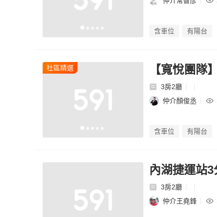
仲介常智彥
含車位
有陽台
【寬悅團隊
社區精選
3房2廳
仲介顏俊丞
含車位
有陽台
內湖捷運站3
3房2廳
仲介王堯鋒