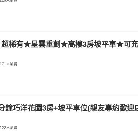
229人瀏覽
】超稀有★星雲重劃★高樓3房坡平車★可
171人瀏覽
分鐘巧洋花園3房+坡平車位(親友專約歡迎
122人瀏覽