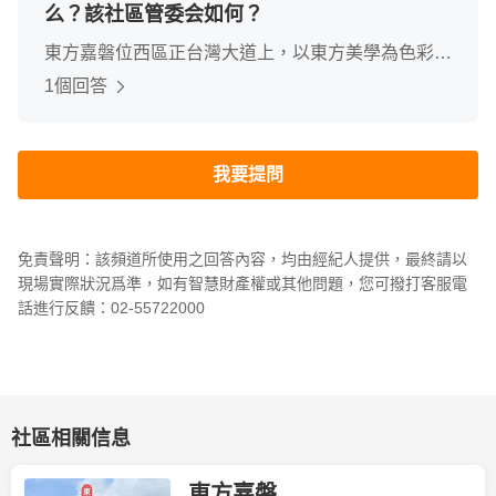
么？該社區管委会如何？
東方嘉磐位西區正台灣大道上，以東方美學為色彩作
定調，規劃飯店式風格公設。公設除一般新社區常有
1個回答
的靜態閱覽室、交誼廳、媽媽教室。動態健身房、泳
池。社區更擁有自有廚師進駐之餐廳營業。管理費每
坪95元，車位清潔費平面每位500元、機械每位600
我要提問
元。另位每月另儲值1千元，儲值金月底不歸零。管
理費為季繳。
免責聲明：該頻道所使用之回答內容，均由經紀人提供，最終請以
現場實際狀況爲準，如有智慧財產權或其他問題，您可撥打客服電
話進行反饋：02-55722000
社區相關信息
東方嘉磐