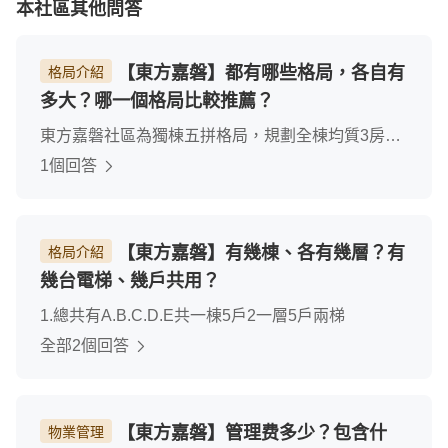
本社區其他問答
【東方嘉磐】都有哪些格局，各自有
格局介紹
多大？哪一個格局比較推薦？
東方嘉磐社區為獨棟五拼格局，規劃全棟均質3房。
分別為約46~47坪的B.C.E小戶型，主+附屬建坪約莫
1個回答
皆有30坪。另有52坪的A.D大戶型，主+附屬建坪約
莫有35坪。因社區本身基地為三面臨路，皆除了B.C
戶格局相近外，其它戶型格局完全相異。例如D戶為
【東方嘉磐】有幾棟、各有幾層？有
格局介紹
少有的三房三衛，即為雙套房。故應依個人需求做推
幾台電梯、幾戶共用？
薦
1.總共有A.B.C.D.E共一棟5戶2一層5戶兩梯
全部2個回答
【東方嘉磐】管理费多少？包含什
物業管理