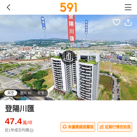
高空
圖片 42
街景
登陽川匯
47.4
萬/坪
有優惠請提醒我
近期行情告知我
近1年成交均價