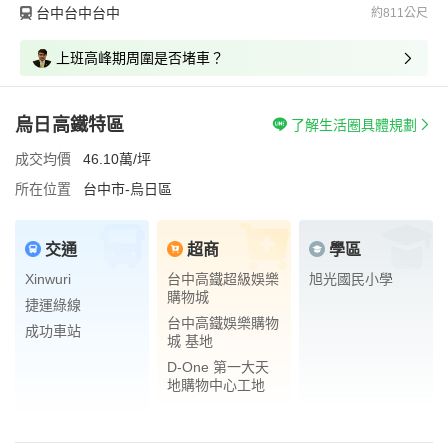
台中台中台中
約811公尺
上班高峰期周圍是否堵車？
烏日高鐵特區
了解生活圈具體規劃
成交均價
46.10萬/坪
所在位置
台中市-烏日區
交通
超商
學區
Xinwuri
台中高鐵超級娛樂
旭光國民小學
購物城
捷運綠線
台中高鐵娛樂購物
成功車站
城 基地
D-One 第一大天
地購物中心工地