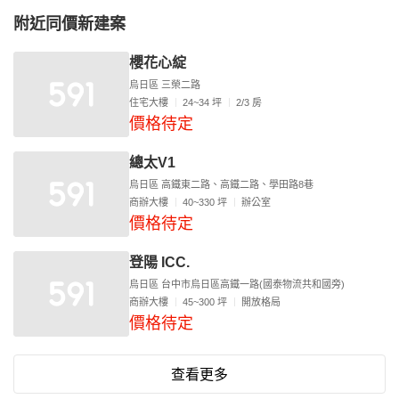
附近同價新建案
櫻花心綻
烏日區 三榮二路
住宅大樓
24~34 坪
2/3 房
價格待定
總太V1
烏日區 高鐵東二路、高鐵二路、學田路8巷
商辦大樓
40~330 坪
辦公室
價格待定
登陽 ICC.
烏日區 台中市烏日區高鐵一路(國泰物流共和國旁)
商辦大樓
45~300 坪
開放格局
價格待定
查看更多