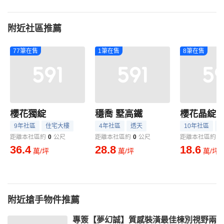
附近社區推薦
77筆在售
1筆在售
8筆在售
櫻花獨綻
穩喬 墅高鐵
櫻花晶綻
9年社區
住宅大樓
4年社區
透天
10年社區
距離本社區約
0
公尺
距離本社區約
0
公尺
距離本社區約
6
36.4
28.8
18.6
萬/坪
萬/坪
萬/坪
附近搶手物件推薦
專簽【夢幻誠】質感裝潢最佳棟別視野兩