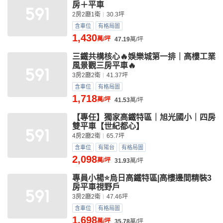
房＋平車
2房2廳1衛
30.3坪
含車位
有格局圖
1,430
萬/坪
47.19
萬/坪
三鐵共構核心🔥娛樂城第一排｜高樓工業
風景觀三房平車🔥
3房2廳2衛
41.37坪
含車位
有格局圖
1,718
萬/坪
41.53
萬/坪
【專任】獨家高鐵特區｜旭光國小｜四房
雙平車【世紀都心】
4房2廳2衛
65.7坪
含車位
有陽台
有格局圖
2,098
萬/坪
31.93
萬/坪
專員小楊⭐烏日高鐵特區|高樓邊間精裝3
房平車視野戶
3房2廳2衛
47.46坪
含車位
有格局圖
1,698
萬/坪
35.78
萬/坪