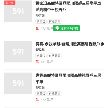
NEW
獨家💥高鐵特區登陽川匯🌈三房附平車
我想找配備瓦斯爐的物件
🌈高樓帝王視野戶
我想找廁所開窗的物件
3房2廳
含車位
有格局圖
我想找具垃圾處理的物件
萬
47.4萬/坪
獲取物件詳情
我想找近捷運的物件
宥宥-🏠我承辦-登陽川匯高樓層視野戶🏠
3房2廳
含車位
有格局圖
萬
45.8萬/坪
專簽高鐵特區登陽川匯高樓視野戶三房
平車
3房2廳
含車位
有格局圖
萬
47.4萬/坪