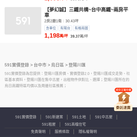
【夢幻誠】三鐵共構~台中高鐵~兩房平
車
2房2廳1衛
30.43坪
含車位
有陽台
有格局圖
1,198
萬/坪
39.37
萬/坪
591實價登錄 >
台中市 >
烏日區 >
登陽川匯
591實價登錄為您提供：登陽川匯房價、實價登錄2.0，登陽川匯成交走勢、社
區基本資料，登陽川匯在售中古屋，出租物件供對比、選擇；登陽川匯所在的
烏日高鐵特區均價以及周邊社區推薦；
591實價登錄
591新建案
591土地
591中古屋
591租屋
591高檔住宅
免責聲明
服務條款
隱私權聲明