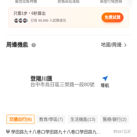
最佳出售時機
房價高低落點
鄰居行情透視
只需1步，6秒算出
免費試算
已有 99,999 人試算成功
周邊機能
地圖/周邊
登陽川匯
台中市烏日區三榮路一段80號
導航
交通出行(6)
教育/學區(7)
生活機能(13)
醫療/銀行(2)
學田路九十八巷口學田路九十八巷口學田路九十八巷口
約587公尺