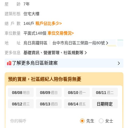
屋齡
7年
建築形態
住宅大樓
總戶數
146戶
租戶佔比多少>
車位數量
平面式148個
車位交易情況>
地址
烏日高鐵特區
台中市烏日區三榮路一段80號
更多信息
基礎資訊、營運管理、社區規劃等
了解更多烏日區新建案
預約賞屋，社區經紀人陪你看房無憂
08/08
08/09
08/10
08/11
明日
週日
週一
週二
08/12
08/13
08/14
日期待定
週三
週四
週五
先生
女士