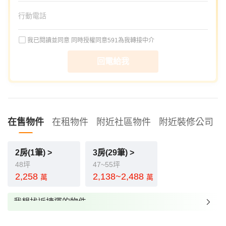
我已閱讀並同意
同時授權同意591為我轉接中介
回電給我
在售物件
在租物件
附近社區物件
附近裝修公司
2房(1筆) >
3房(29筆) >
48坪
47~55坪
2,258
2,138~2,488
萬
萬
我想找近捷運的物件
我想找裝潢較好的物件