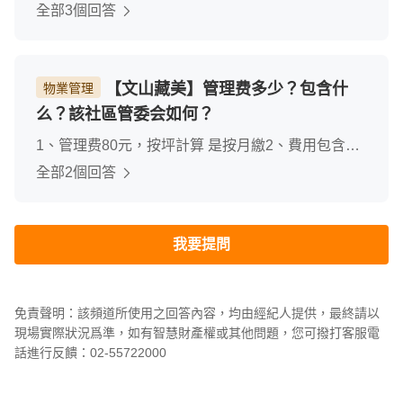
110個平面車位，以總戶數114戶來說，比例快達到
全部3個回答
1:1，算是滿少見的
【文山藏美】管理费多少？包含什
物業管理
么？該社區管委会如何？
1、管理费80元，按坪計算 是按月繳2、費用包含的
服務範圍機車費用垃圾集中管理3、社區管理嚴格、
全部2個回答
如服務認真細緻、
我要提問
免責聲明：該頻道所使用之回答內容，均由經紀人提供，最終請以
現場實際狀況爲準，如有智慧財產權或其他問題，您可撥打客服電
話進行反饋：02-55722000