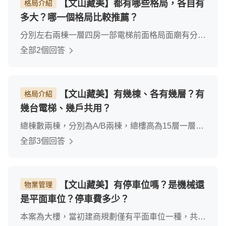
【文山藏美】都有哪些格局，各自有
格局介紹
多大？哪一個格局比較推薦？
分別左右兩棟一層四房一部電梯前面格局面廟有分兩
房三房25~38坪總戶數 114 戶0店面平面車位110個
全部2個回答
37%公設
【文山藏美】有幾棟、各有幾層？有
格局介紹
幾台電梯、幾戶共用？
總棟數兩棟，分別為A/B兩棟，總樓高為15層一層為
四戶，共用一部梯，總戶數114戶
全部3個回答
【文山藏美】有停車位嗎？是機械還
物業管理
是平面車位？停車費多少？
本案為大樓，當初建商規劃僅有平面車位一種，共為