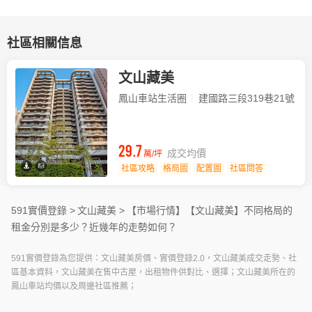
社區相關信息
文山藏美
鳳山車站生活圈
建國路三段319巷21號
29.7
成交均價
萬/坪
社區攻略
格局圖
配置圖
社區問答
591實價登錄 >
文山藏美 >
【市場行情】
【文山藏美】不同格局的
租金分別是多少？近幾年的走勢如何？
591實價登錄為您提供：文山藏美房價、實價登錄2.0，文山藏美成交走勢、社
區基本資料，文山藏美在售中古屋，出租物件供對比、選擇；文山藏美所在的
鳳山車站均價以及周邊社區推薦；