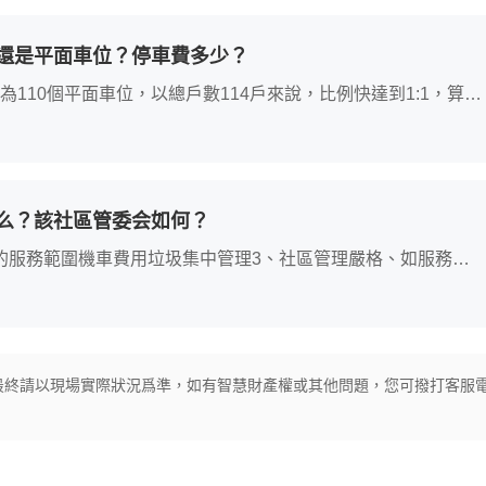
還是平面車位？停車費多少？
110個平面車位，以總戶數114戶來說，比例快達到1:1，算是
么？該社區管委会如何？
含的服務範圍機車費用垃圾集中管理3、社區管理嚴格、如服務認
最終請以現場實際狀況爲準，如有智慧財產權或其他問題，您可撥打客服