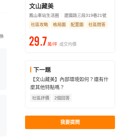
文山藏美
鳳山車站生活圈
建國路三段319巷21號
社區攻略
格局圖
配置圖
社區問答
29.7
換
萬/坪
成交均價
下一題
【文山藏美】內部環境如何？還有什
麼其他特點嗎？
社區評價
2個回答
我要提問