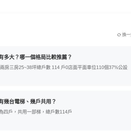
換一
有多大？哪一個格局比較推薦？
房25~38坪總戶數 114 戶0店面平面車位110個37%公設
有幾台電梯、幾戶共用？
為四戶，共用一部梯，總戶數114戶