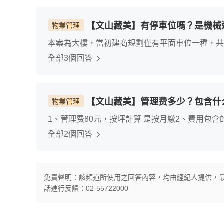
【文山藏美】有停車位嗎？是機械
物業管理
本案為大樓，當初建商規劃僅有平面車位一種，共為
滿少見的
全部3個回答
【文山藏美】管理费多少？包含什
物業管理
1、管理费80元，按坪計算 是按月繳2、費用包
真細緻、
全部2個回答
免責聲明：該頻道所使用之回答內容，均由經紀人提供，
話進行反饋：02-55722000