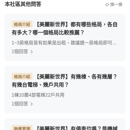
本社區其他問答
換一換
【美麗新世界】都有哪些格局，各自
格局介紹
有多大？哪一個格局比較推薦？
1~3房格局皆有如果是出租，建議選一房格局即可，
坪數雖然是1房，但因為室內挑高的關係，社區皆在
1個回答
挑高處隔兩房，很好出租。自住則依個人需求選1~3
房坪數皆可。
【美麗新世界】有幾棟、各有幾層？
格局介紹
有幾台電梯、幾戶共用？
1棟10層4部電梯22戶共用
1個回答
【美麗新世界】有停車位嗎？是機械
物業管理