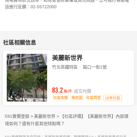
現場實際狀況爲準，如有智慧財產權或其他問題，您可撥打客服電
話進行反饋：02-55722000
社區相關信息
美麗新世界
竹北高鐵特區
隘口一街1號
83.2
成交均價
萬/坪
社區攻略
格局圖
社區問答
18年社區
591實價登錄 >
美麗新世界 >
【社區評價】
【美麗新世界】內部環
境如何？還有什麼其他特點嗎？