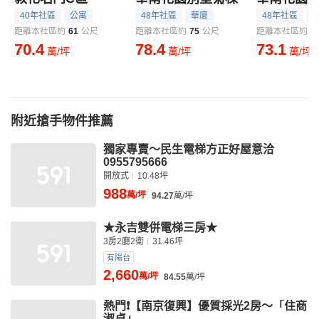
40年社區
公寓
48年社區
華廈
48年社區
距離本社區約
61
公尺
距離本社區約
75
公尺
距離本社區約
8
70.4
78.4
73.1
萬/坪
萬/坪
萬/坪
附近搶手物件推薦
獨家專賣～民生電梯方正好屋意洽
0955795666
開放式
10.48坪
988
萬/坪
94.27
萬/坪
★永吉雙併電梯三房★
3房2廳2衛
31.46坪
有陽台
2,660
萬/坪
84.55
萬/坪
熱門❗️【南京復興】優質採光2房～「住商
淑貞」