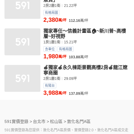
2房2廳1衛
21.22坪
有格局圖
2,380
萬/坪
112.16
萬/坪
獨家專任～信義計畫區🏠~新川普~高樓
層~好視野
1房1廳1衛
15.21坪
含車位
有格局圖
1,980
萬/坪
103.88
萬/坪
🍎獨家🍎永久棟距景觀高樓2房🍎龍江遼
寧商圈
2房1廳1衛
29.09坪
有陽台
3,988
萬/坪
137.09
萬/坪
591實價登錄 >
台北市 >
松山區 >
敦化名門A區
591實價登錄為您提供：敦化名門A區房價、實價登錄2.0，敦化名門A區成交走