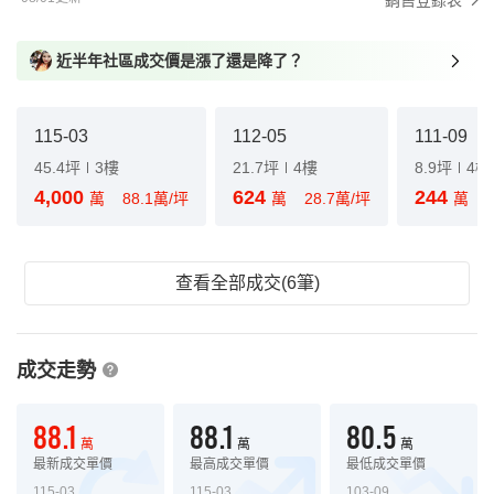
銷售登錄表
近半年社區成交價是漲了還是降了？
115-03
112-05
111-09
45.4坪
3樓
21.7坪
4樓
8.9坪
4樓
4,000
624
244
萬
88.1萬/坪
萬
28.7萬/坪
萬
查看全部成交(6筆)
成交走勢
88.1
88.1
80.5
萬
萬
萬
最新成交單價
最高成交單價
最低成交單價
115-03
115-03
103-09