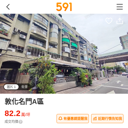
圖片 1
街景
all
敦化名門A區
82.2
萬/坪
有優惠請提醒我
近期行情告知我
成交均價