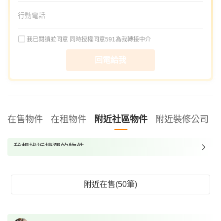
我已閱讀並同意
同時授權同意591為我轉接中介
回電給我
在售物件
在租物件
附近社區物件
附近裝修公司
我想找近捷運的物件
我想找裝潢較好的物件
我想找配備瓦斯爐的物件
附近在售(50筆)
我想找廁所開窗的物件
我想找具垃圾處理的物件