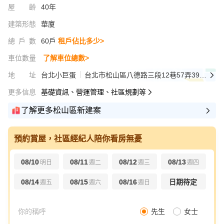
屋齡
40年
建築形態
華廈
總戶數
60戶
租戶佔比多少>
車位數量
了解車位總數>
地址
台北小巨蛋
台北市松山區八德路三段12巷57弄39號之5
更多信息
基礎資訊、營運管理、社區規劃等
了解更多松山區新建案
預約賞屋，社區經紀人陪你看房無憂
08/10
08/11
08/12
08/13
明日
週二
週三
週四
08/14
08/15
08/16
日期待定
週五
週六
週日
先生
女士