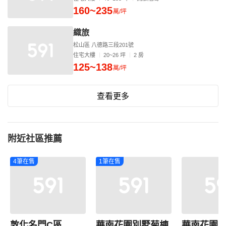
160~235
萬/坪
織旅
松山區 八德路三段201號
住宅大樓
20~26 坪
2 房
125~138
萬/坪
查看更多
附近社區推薦
4筆在售
1筆在售
敦化名門C區
華南花園別墅菊棟
華南花園別