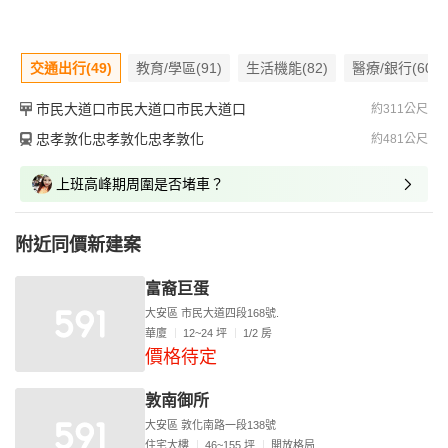
交通出行(49)
教育/學區(91)
生活機能(82)
醫療/銀行(60)
市民大道口市民大道口市民大道口
約311公尺
忠孝敦化忠孝敦化忠孝敦化
約481公尺
上班高峰期周圍是否堵車？
附近同價新建案
富裔巨蛋
大安區 市民大道四段168號.
華廈
12~24 坪
1/2 房
價格待定
敦南御所
大安區 敦化南路一段138號
住宅大樓
46~155 坪
開放格局