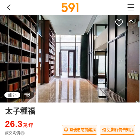
圖片 5
街景
all
太子種福
26.3
萬/坪
有優惠請提醒我
近期行情告知我
成交均價