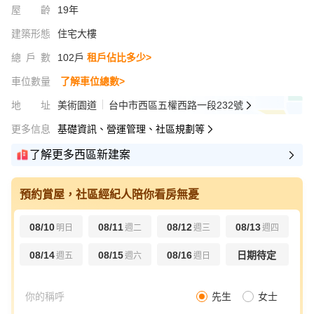
屋齡
19年
建築形態
住宅大樓
總戶數
102戶
租戶佔比多少>
車位數量
了解車位總數>
地址
美術園道
台中市西區五權西路一段232號
更多信息
基礎資訊、營運管理、社區規劃等
了解更多西區新建案
預約賞屋，社區經紀人陪你看房無憂
08/10
08/11
08/12
08/13
明日
週二
週三
週四
08/14
08/15
08/16
日期待定
週五
週六
週日
先生
女士