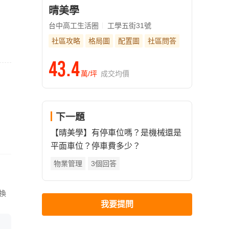
晴美學
台中高工生活圈
工學五街31號
社區攻略
格局圖
配置圖
社區問答
43.4
萬/坪
成交均價
下一題
【晴美學】有停車位嗎？是機械還是
平面車位？停車費多少？
物業管理
3個回答
換
我要提問