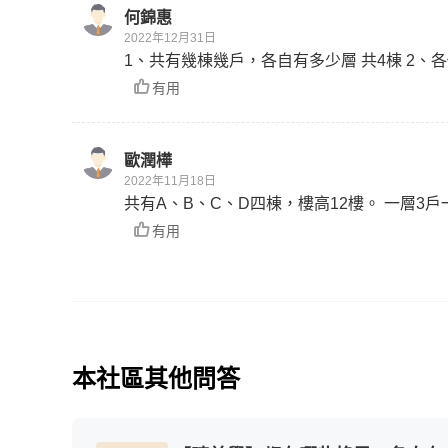
何錦惠
2022年12月31日
1、共有幾棟幾戶，各自有多少層 共4棟 2、
有用
歐潤樺
2022年11月18日
共有A、B、C、D四棟，樓高12樓。 一層3戶
有用
本社區其他問答