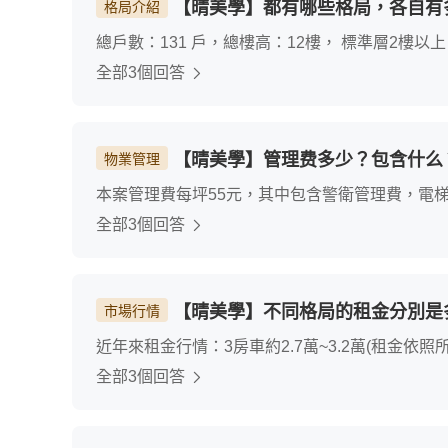
【晴美學】都有哪些格局，各自有
格局介紹
總戶數：131 戶，總樓高：12樓， 標準層2樓以
全部3個回答
【晴美學】管理费多少？包含什么
物業管理
本案管理費每坪55元，其中包含警衛管理費，電
社區公共設施損壞的修繕。管委會比較注重環境整
全部3個回答
【晴美學】不同格局的租金分別是
市場行情
近年來租金行情：3房車約2.7萬~3.2萬(租金依
全部3個回答