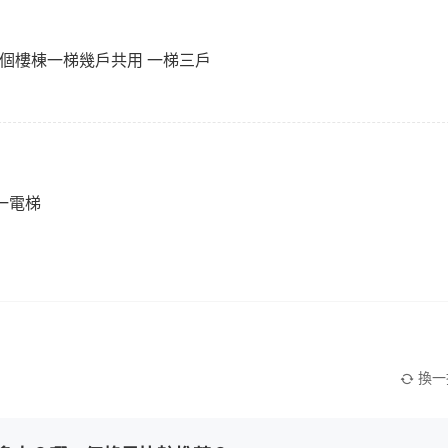
各個樓棟一梯幾戶共用 一梯三戶
一電梯
換一