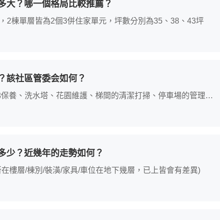
多大？哪一個格局比較推薦？
上，2棟單層皆為2個3併住家單元，坪數分別為35、38、43坪
？該社區管委会如何？
梯保養、洗水塔、花園維護、梯間的清潔打掃、停車場的管理，
治，一直都有保持乾淨舒適的衛生環境水準。
多少？近幾年的走勢如何？
照所在樓層/棟別/裝潢/家具/車位在地下幾層，已上皆會有差異)