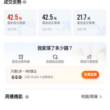
成交走勢
42.5
42.5
21.7
萬
萬
萬
最新成交單價
最高成交單價
最低成交單價
111-04
111-04
102-05
我家漲了多少錢？
最佳出售時機
房價高低落點
鄰居行情透視
只需1步，6秒算出
免費試算
已有 99,999 人試算成功
周邊機能
地圖/周邊