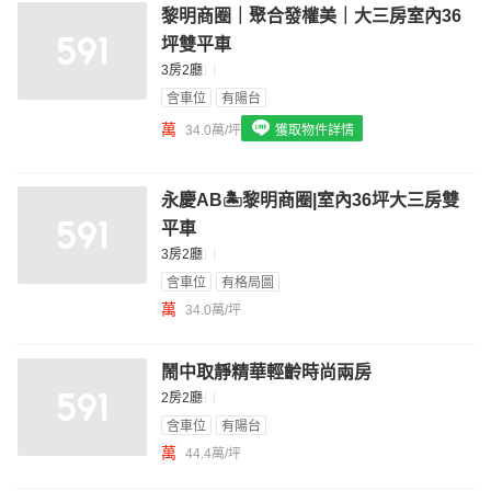
黎明商圈｜聚合發權美｜大三房室內36
我想找配備瓦斯爐的物件
坪雙平車
我想找廁所開窗的物件
3房2廳
含車位
有陽台
我想找具垃圾處理的物件
萬
34.0萬/坪
獲取物件詳情
我想找近捷運的物件
永慶AB🏝️黎明商圈|室內36坪大三房雙
平車
3房2廳
含車位
有格局圖
萬
34.0萬/坪
鬧中取靜精華輕齡時尚兩房
2房2廳
含車位
有陽台
萬
44.4萬/坪