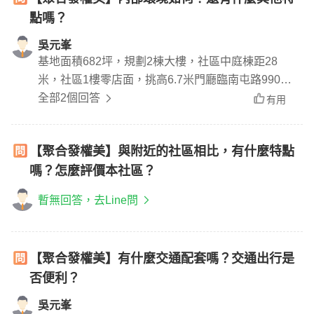
點嗎？
吳元峯
基地面積682坪，規劃2棟大樓，社區中庭棟距28
米，社區1樓零店面，挑高6.7米門廳臨南屯路990
巷，後方有健身房、媽媽教室、兒童遊戲室等公設
全部2個回答
有用
【聚合發權美】與附近的社區相比，有什麼特點
嗎？怎麼評價本社區？
暫無回答，去Line問
【聚合發權美】有什麼交通配套嗎？交通出行是
否便利？
吳元峯