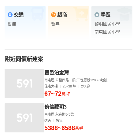
交通
超商
學區
暫無
暫無
黎明國民小學
南屯國民小學
附近同價新建案
豐邑泊金灣
南屯區 五權西路二段(三塊厝段1286-3地號)
住宅大樓
25~38 坪
2/3 房
67~72
萬/坪
侑信藏玥3
南屯區 永春路3-3號
透天
暫無
5388~6588
萬/戶