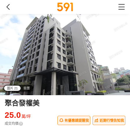
圖片 21
街景
all
聚合發權美
25.0
萬/坪
有優惠請提醒我
近期行情告知我
成交均價