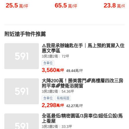
25.5
65.5
23.8
萬/坪
萬/坪
萬/坪
附近搶手物件推薦
⚠️我是承辦鑰匙在手｜馬上預約賞屋入住
惠文學區
3房2廳2衛
72坪
含車位
3,560
萬/坪
49.44
萬/坪
大降200萬！勝美雲門🌈高樓層四改三房
附平車🌈雙衛浴開窗
3房2廳2衛
54.36坪
含車位
有格局圖
2,298
萬/坪
42.27
萬/坪
全區最低/精密園區/3房車位/超低公設/馬
上看屋
3房2廳2衛
33.3坪