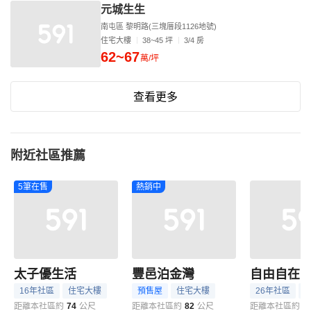
元城生生
南屯區 黎明路(三塊厝段1126地號)
住宅大樓
38~45 坪
3/4 房
62~67
萬/坪
查看更多
附近社區推薦
5筆在售
熱銷中
太子優生活
豐邑泊金灣
自由自在
16年社區
住宅大樓
預售屋
住宅大樓
26年社區
距離本社區約
74
公尺
距離本社區約
82
公尺
距離本社區約
8