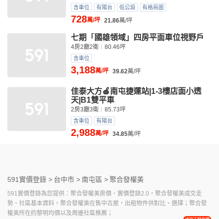
含車位
有陽台
低公設
有格局圖
728
萬/坪
21.86
萬/坪
七期「國雄領域」四房平面車位視野戶
4房2廳2衛
80.46坪
含車位
3,188
萬/坪
39.62
萬/坪
佳泰大方🍎南屯捷運站|1-3樓店面小透
天|B1雙平車
2房3廳3衛
85.73坪
含車位
有陽台
2,988
萬/坪
34.85
萬/坪
591實價登錄 >
台中市 >
南屯區 >
聚合發權美
591實價登錄為您提供：聚合發權美房價、實價登錄2.0，聚合發權美成交走
勢、社區基本資料，聚合發權美在售中古屋，出租物件供對比、選擇；聚合發
權美所在的黎明均價以及周邊社區推薦；