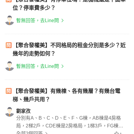
位？停車費多少？
暫無回答，去Line問
【聚合發權美】不同格局的租金分別是多少？近
幾年的走勢如何？
暫無回答，去Line問
【聚合發權美】有幾棟、各有幾層？有幾台電
梯、幾戶共用？
劉家孜
分別有A、B、C、D、E、F、G棟，AB棟是4房格
局，2梯2戶，CDE棟是2房格局，1梯3戶，FG棟是
3房格局，2梯2戶
全部2個回答