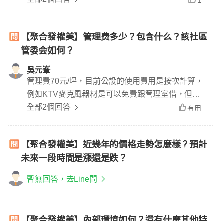
1
【聚合發權美】管理费多少？包含什么？該社區
管委会如何？
吳元峯
管理費70元/坪，目前公設的使用費用是按次計算，
例如KTV麥克風器材是可以免費跟管理室借，但需
要額外付清潔費，每個公設的使用方式與費用不
全部2個回答
有用
同，還是要依管委會決策出來的結果
【聚合發權美】近幾年的價格走勢怎麼樣？預計
未來一段時間是漲還是跌？
暫無回答，去Line問
【聚合發權美】內部環境如何？還有什麼其他特