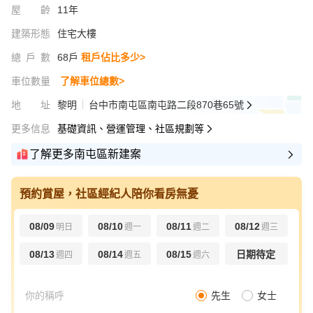
屋齡
11年
建築形態
住宅大樓
總戶數
68戶
租戶佔比多少>
車位數量
了解車位總數>
地址
黎明
台中市南屯區南屯路二段870巷65號
更多信息
基礎資訊、營運管理、社區規劃等
了解更多南屯區新建案
預約賞屋，社區經紀人陪你看房無憂
08/09
08/10
08/11
08/12
明日
週一
週二
週三
08/13
08/14
08/15
日期待定
週四
週五
週六
先生
女士