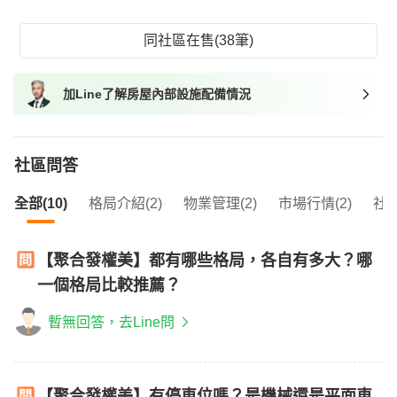
同社區在售(38筆)
加Line了解房屋內部設施配備情況
社區問答
全部(10)
格局介紹(2)
物業管理(2)
市場行情(2)
社區
【聚合發權美】都有哪些格局，各自有多大？哪
一個格局比較推薦？
暫無回答，去Line問
【聚合發權美】有停車位嗎？是機械還是平面車