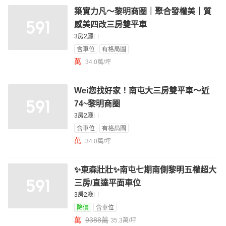
築實力凡～黎明商圈｜聚合發權美｜質
感美四改三房雙平車
3房2廳
含車位
有格局圖
萬
34.0萬/坪
Wei您找好家！南屯大三房雙平車～近
74~黎明商圈
3房2廳
含車位
有格局圖
萬
34.0萬/坪
✨東森壯壯✨南屯七期南側黎明五權超大
三房/直達平面車位
3房2廳
降價
含車位
萬
9388萬
35.3萬/坪