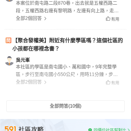
本案位於南屯路二段870巷，出去就是五權西路二
段，五權西路右邊有黎明路，左邊有向上路，走向
上路至台74線車程只需8分鐘，南來北往交通便利
全部2個回答
有用
社區門口出來往右走出去就是南屯路二段，也可通
到黎明路
【聚合發權美】附近有什麼學區嗎？這個社區的
小孩都在哪裡念書？
吳元峯
本社區的學區是南屯國小、萬和國中，9年完整學
區，步行至南屯國小550公尺，用時11分鐘，步行
至萬和國中800公尺，用時17分鐘
全部2個回答
有用
全部問答(10個)
同價位社區幫對比