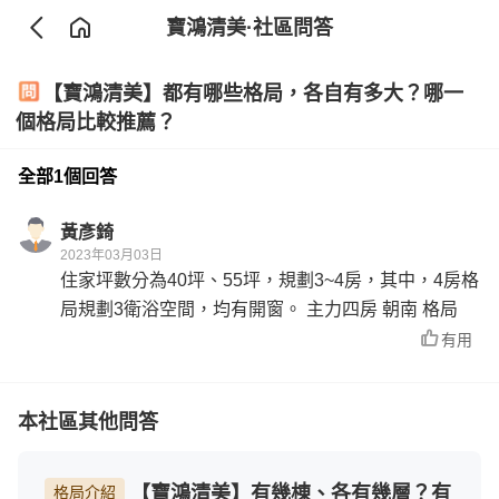
寶鴻清美
·社區問答
【寶鴻清美】都有哪些格局，各自有多大？哪一
個格局比較推薦？
全部1個回答
黃彥錡
2023年03月03日
住家坪數分為40坪、55坪，規劃3~4房，其中，4房格
局規劃3衛浴空間，均有開窗。 主力四房 朝南 格局
有用
本社區其他問答
【寶鴻清美】有幾棟、各有幾層？有
格局介紹