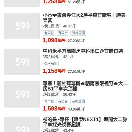
1,258
萬/坪
51.28
萬/坪
小蔡❤️東海專任大2房平車首購宅｜勝美
樂富
2房2廳1衛
40.32坪
含車位
有陽台
有格局圖
1,098
萬/坪
27.23
萬/坪
中科米平方商圈🎉中科里仁🎉首購首選
3房2廳2衛
42.1坪
有格局圖
1,158
萬/坪
27.51
萬/坪
專簽！新杜拜尊爵🔥朝南無限視野🔥大二
房B1平車次頂樓
2房2廳1衛
36.43坪
含車位
有陽台
有格局圖
1,598
萬/坪
43.86
萬/坪
禎的是~專任【懋榮NEXT1】邊間大二房
平車採光視野超讚
2房2廳2衛
43.4坪