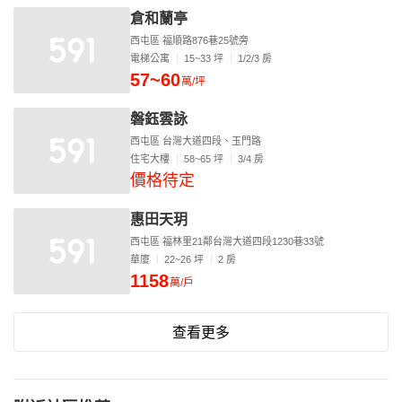
倉和蘭亭
西屯區 福順路876巷25號旁
電梯公寓
15~33 坪
1/2/3 房
57~60
萬/坪
磐鈺雲詠
西屯區 台灣大道四段、玉門路
住宅大樓
58~65 坪
3/4 房
價格待定
惠田天玥
西屯區 福林里21鄰台灣大道四段1230巷33號
華廈
22~26 坪
2 房
1158
萬/戶
查看更多