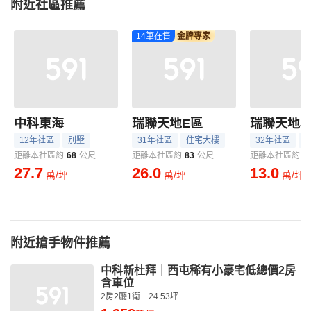
附近社區推薦
14筆在售
金牌專家
中科東海
瑞聯天地E區
瑞聯天地J
12年社區
別墅
31年社區
住宅大樓
32年社區
距離本社區約
68
公尺
距離本社區約
83
公尺
距離本社區約
8
27.7
26.0
13.0
萬/坪
萬/坪
萬/坪
附近搶手物件推薦
中科新杜拜｜西屯稀有小豪宅低總價2房
含車位
2房2廳1衛
24.53坪