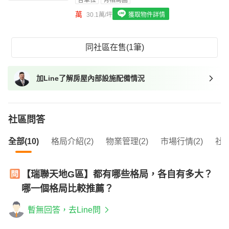
含車位
有格局圖
我想找具垃圾處理的物件
萬
30.1萬/坪
獲取物件詳情
我想找近捷運的物件
同社區在售(1筆)
加Line了解房屋內部設施配備情況
社區問答
全部(10)
格局介紹(2)
物業管理(2)
市場行情(2)
社區
【瑞聯天地G區】都有哪些格局，各自有多大？
哪一個格局比較推薦？
暫無回答，去Line問