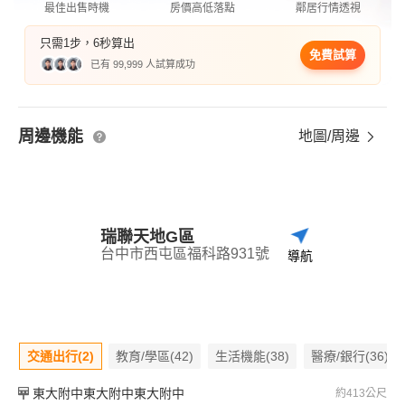
最佳出售時機
房價高低落點
鄰居行情透視
只需1步，6秒算出
免費試算
已有 99,999 人試算成功
周邊機能
地圖/周邊
瑞聯天地G區
台中市西屯區福科路931號
導航
交通出行(2)
教育/學區(42)
生活機能(38)
醫療/銀行(36)
東大附中東大附中東大附中
約413公尺