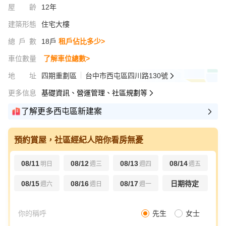
屋齡
12年
建築形態
住宅大樓
總戶數
18戶
租戶佔比多少>
車位數量
了解車位總數>
地址
四期重劃區
台中市西屯區四川路130號
更多信息
基礎資訊、營運管理、社區規劃等
了解更多西屯區新建案
預約賞屋，社區經紀人陪你看房無憂
08/11
08/12
08/13
08/14
明日
週三
週四
週五
08/15
08/16
08/17
日期待定
週六
週日
週一
先生
女士