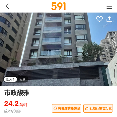
圖片 2
街景
all
市政馥雅
24.2
萬/坪
有優惠請提醒我
近期行情告知我
成交均價