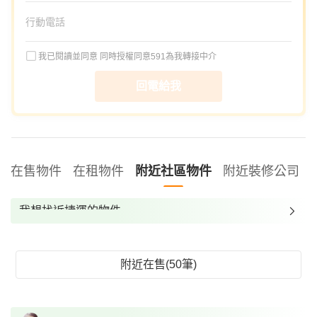
我已閱讀並同意
同時授權同意591為我轉接中介
回電給我
在售物件
在租物件
附近社區物件
附近裝修公司
我想找近捷運的物件
我想找裝潢較好的物件
我想找配備瓦斯爐的物件
附近在售(50筆)
我想找廁所開窗的物件
我想找具垃圾處理的物件